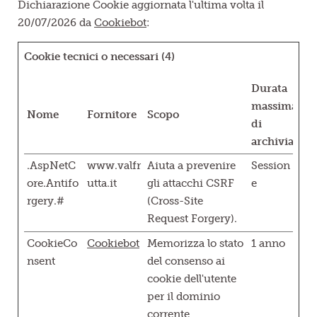
Dichiarazione Cookie aggiornata l'ultima volta il
20/07/2026 da
Cookiebot
:
Cookie tecnici o necessari (4)
Durata
massima
Nome
Fornitore
Scopo
di
archiviazion
.AspNetC
www.valfr
Aiuta a prevenire
Session
ore.Antifo
utta.it
gli attacchi CSRF
e
rgery.#
(Cross-Site
Request Forgery).
CookieCo
Cookiebot
Memorizza lo stato
1 anno
nsent
del consenso ai
cookie dell'utente
per il dominio
corrente