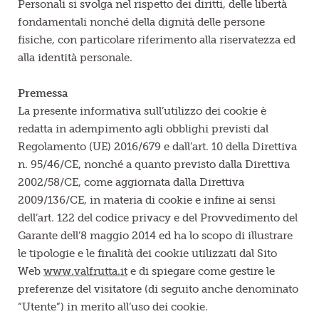
Personali si svolga nel rispetto dei diritti, delle libertà
fondamentali nonché della dignità delle persone
Frutta in pezzi
fisiche, con particolare riferimento alla riservatezza ed
alla identità personale.
Polpe di frutta
Premessa
Linea BIO
La presente informativa sull’utilizzo dei cookie è
redatta in adempimento agli obblighi previsti dal
Prodotti freschi
Regolamento (UE) 2016/679 e dall’art. 10 della Direttiva
n. 95/46/CE, nonché a quanto previsto dalla Direttiva
2002/58/CE, come aggiornata dalla Direttiva
2009/136/CE, in materia di cookie e infine ai sensi
dell’art. 122 del codice privacy e del Provvedimento del
Garante dell’8 maggio 2014 ed ha lo scopo di illustrare
le tipologie e le finalità dei cookie utilizzati dal Sito
Web
www.valfrutta.it
e di spiegare come gestire le
preferenze del visitatore (di seguito anche denominato
“Utente”) in merito all’uso dei cookie.