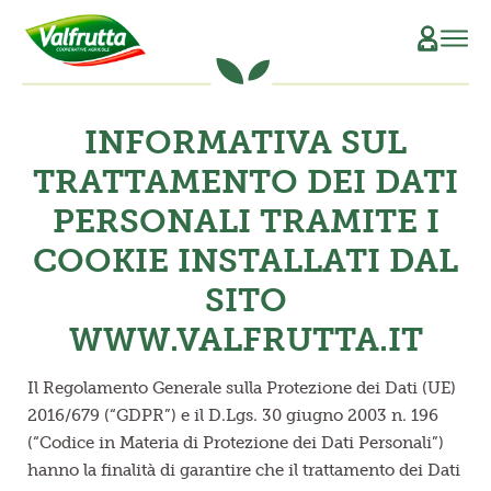
CHI SIAMO
INFORMATIVA SUL
Il Manifesto
SCOPRI L’ORIGINE
TRATTAMENTO DEI DATI
PERSONALI TRAMITE I
La Filiera Produttiva
SOSTENIBILITÀ
COOKIE INSTALLATI DAL
Le Persone
PRODOTTI
SITO
La Storia
Verdure e Legumi conservati
RICETTE
WWW.VALFRUTTA.IT
Il Sociale
Conserve di pomodoro
MAGAZINE
Il Regolamento Generale sulla Protezione dei Dati (UE)
2016/679 (“GDPR”) e il D.Lgs. 30 giugno 2003 n. 196
La Tracciabilità
Piatti pronti vegetali
(“Codice in Materia di Protezione dei Dati Personali”)
hanno la finalità di garantire che il trattamento dei Dati
Succhi di frutta