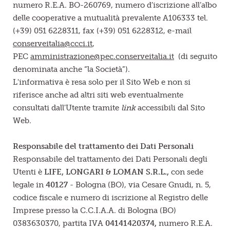
numero R.E.A. BO-260769, numero d’iscrizione all’albo
delle cooperative a mutualità prevalente A106333 tel.
(+39) 051 6228311, fax (+39) 051 6228312, e-mail
conserveitalia@ccci.it
,
PEC
amministrazione@pec.conserveitalia.it
(di seguito
denominata anche “la Società”).
L'informativa è resa solo per il Sito Web e non si
riferisce anche ad altri siti web eventualmente
consultati dall'Utente tramite
link
accessibili dal Sito
Web.
Responsabile del trattamento dei Dati Personali
Responsabile del trattamento dei Dati Personali degli
Utenti è
LIFE, LONGARI & LOMAN S.R.L.,
con sede
legale in
40127
- Bologna (BO), via Cesare Gnudi, n. 5,
codice fiscale e numero di iscrizione al Registro delle
Imprese presso la C.C.I.A.A. di Bologna (BO)
0383630370, partita IVA
04141420374,
numero R.E.A.