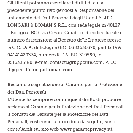
Gli Utenti potranno esercitare i diritti di cui al
precedente punto rivolgendosi a Responsabile del
trattamento dei Dati Personali degli Utenti è
LIFE
LONGARI & LOMAN S.R.L.,
con sede legale in
40127
- Bologna (BO), via Cesare Gnudi, n. 5, codice fiscale e
numero di iscrizione al Registro delle Imprese presso
la C.C.I.A.A. di Bologna (BO) 0383630370, partita IVA
04141420374,
numero R.E.A. BO-
319559,
tel.
0516335180, e-mail
contact@gruppolife.com
, P.E.C.
lll@pec.lifelongariloman.com
.
Reclamo e segnalazione al Garante per la Protezione
dei Dati Personali
L’Utente ha sempre e comunque il diritto di proporre
reclamo al Garante per la Protezione dei Dati Personali
(i contatti del Garante per la Protezione dei Dati
Personali, così come la procedura da seguire, sono
consultabili sul sito web
www.garanteprivacy.it
),