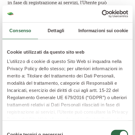
in fase di registrazione ai servizi, l’Utente può
consultare la Privacy Policy del Sito Web
cliccando
qui
o le informative privacy specifiche per i servizi
forniti tramite il Sito Web.
Consenso
Dettagli
Informazioni sui cookie
Cookie per cui
non è richiesto il consenso
Tutti i cookie tecnici e cookie e i cookie di
Cookie utilizzati da questo sito web
statistica/analytics di prima parte, come sopra definiti,
L’utilizzo di cookie di questo Sito Web si inquadra nella
vengono installati o attivati senza che sia richiesto il
Privacy Policy dello stesso; per ulteriori informazioni in
consenso espresso dall’Utente che visita il Sito Web.
merito a: Titolare del trattamento dei Dati Personali,
modalità del trattamento, categorie di Responsabili e
Cookie tecnici
Incaricati, esercizio dei diritti di cui agli artt. 15-22 del
Il Sito Web utilizza i seguenti
cookies tecnici
per le
Regolamento Generale UE 679/2016 (“GDPR”) o ulteriori
finalità indicate in relazione a ciascuno di essi.
trattamenti relativi ai Dati Personali rilasciati in fase di
Tutti i cookie tecnici non richiedono consenso, perciò
registrazione ai servizi, l’Utente può consultare la Privacy
vengono installati automaticamente a seguito
Policy del Sito Web
cliccando qui
la Cookie Policy del
dell’accesso al Sito Web.
Sito Web
cliccando qui
o le informative privacy
Selezione
specifiche per i servizi forniti tramite il Sito Web.
Cookie tecnici o necessari