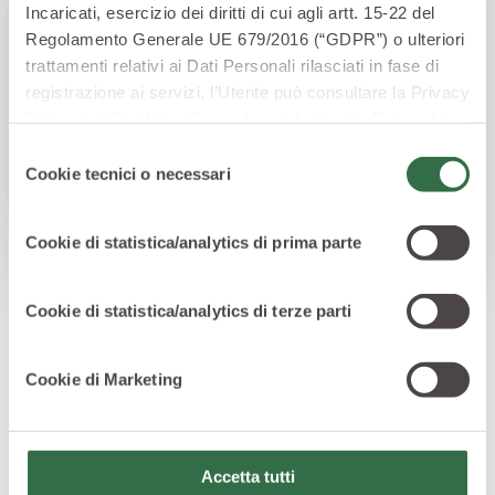
Incaricati, esercizio dei diritti di cui agli artt. 15-22 del
La merenda nutriente diventa divertente.
Regolamento Generale UE 679/2016 (“GDPR”) o ulteriori
trattamenti relativi ai Dati Personali rilasciati in fase di
Tutto il buono della frutta per una merenda sana e
registrazione ai servizi, l’Utente può consultare la Privacy
gustosa: 100% Polpa di frutta senza zuccheri
Policy del Sito Web
cliccando qui
la Cookie Policy del
aggiunti, aromi, conservanti e coloranti.
Sito Web
cliccando qui
o le informative privacy
Selezione
specifiche per i servizi forniti tramite il Sito Web.
Cookie tecnici o necessari
del
TUTTA LA LINEA
consenso
Mela e Fragola
Mela e Banana
Mela
Pera
Cookie di statistica/analytics di prima parte
Cookie di statistica/analytics di terze parti
Cookie di Marketing
Accetta tutti