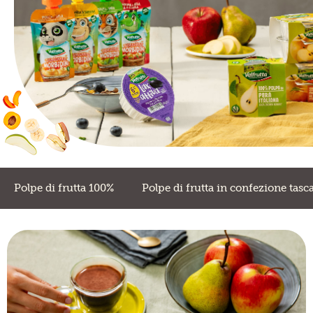
Frutta in pezzi
Polpe di frutta
Linea BIO
Prodotti freschi
Polpe di frutta 100%
Polpe di frutta in confezione tasca