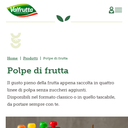
CHI SIAMO
Il Manifesto
SCOPRI L’ORIGINE
La Filiera Produttiva
SOSTENIBILITÀ
Home
Prodotti
Polpe di frutta
Polpe di frutta
Le Persone
PRODOTTI
Il gusto pieno della frutta appena raccolta in quattro
La Storia
Verdure e Legumi conservati
RICETTE
linee di polpa senza zuccheri aggiunti.
Disponibili nel formato classico o in quello tascabile,
Il Sociale
Conserve di pomodoro
MAGAZINE
da portare sempre con te.
La Tracciabilità
Piatti pronti vegetali
Succhi di frutta