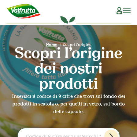
CHI SIAMO
Home
Scopri l’origine
Il Manifesto
SCOPRI L’ORIGINE
Scopri l’origine
La Filiera Produttiva
SOSTENIBILITÀ
dei nostri
Le Persone
PRODOTTI
prodotti
La Storia
Verdure e Legumi conservati
RICETTE
Inserisci il codice di 9 cifre che trovi sul fondo dei
prodotti in scatola o, per quelli in vetro, sul bordo
Il Sociale
Conserve di pomodoro
MAGAZINE
delle capsule.
La Tracciabilità
Piatti pronti vegetali
Succhi di frutta