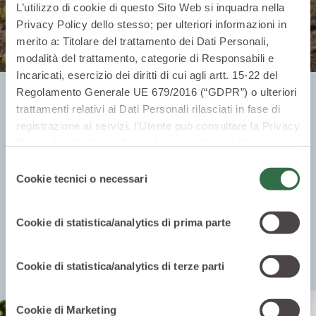
L’utilizzo di cookie di questo Sito Web si inquadra nella
Privacy Policy dello stesso; per ulteriori informazioni in
merito a: Titolare del trattamento dei Dati Personali,
modalità del trattamento, categorie di Responsabili e
Incaricati, esercizio dei diritti di cui agli artt. 15-22 del
Regolamento Generale UE 679/2016 (“GDPR”) o ulteriori
trattamenti relativi ai Dati Personali rilasciati in fase di
registrazione ai servizi, l’Utente può consultare la Privacy
Policy del Sito Web
cliccando qui
la Cookie Policy del
Sito Web
cliccando qui
o le informative privacy
Selezione
specifiche per i servizi forniti tramite il Sito Web.
Cookie tecnici o necessari
del
consenso
Cookie di statistica/analytics di prima parte
Cookie di statistica/analytics di terze parti
Cookie di Marketing