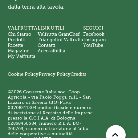
dalla terra alla tavola.
VALFRUTTA
LINK UTILI
SEGUICI
Chi Siamo
Valfrutta GranChef
Facebook
Prodotti
Triangolini Valfrutta
Instagram
Ricette
Contatti
YouTube
Magazine
Accessibilità
My Valfrutta
Cookie Policy
Privacy Policy
Credits
©2026 Conserve Italia soc. Coop.
Agricola - via Paolo Poggi, n.11 - San
Lazzaro di Savena (BO) P.Iva
00708311204 codice fiscale e numero
di iscrizione al Registro delle Imprese
presso la C.C.I.A.A. di Bologna
02858450584, numero R.E.A. BO-
260769, numero d’iscrizione all’albo
delle cooperative a mutualità