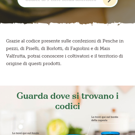
Frutta in pezzi
Polpe di frutta
Grazie al codice presente sulle confezioni di Pesche in
Linea BIO
pezzi, di Piselli, di Borlotti, di Fagiolini e di Mais
Prodotti freschi
Valfrutta, potrai conoscere i coltivatori e il territorio di
origine di questi prodotti.
Guarda dove si trovano i
codici