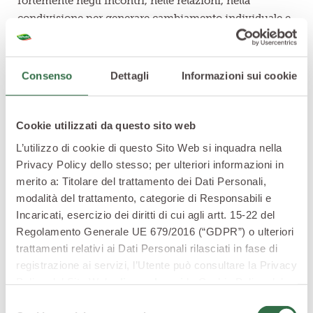
fortemente negli incontri, nelle relazioni, nella
condivisione per generare cambiamento individuale e
sociale”.
Dal 2012, è attiva la piattaforma di
Consenso
Dettagli
Informazioni sui cookie
lavoro alternativo al carcere
Tra le attività primarie d’inserimento di soggetti
Cookie utilizzati da questo sito web
svantaggiati all’interno della fattoria sociale, di certo
non va dimenticata “
Libertà Partecipate
”, piattaforma
L’utilizzo di cookie di questo Sito Web si inquadra nella
di lavoro che si basa sull’esecuzione penale alternativa
Privacy Policy dello stesso; per ulteriori informazioni in
al carcere e che coinvolge innumerevoli soggetti:
merito a: Titolare del trattamento dei Dati Personali,
Ufficio Esecuzione Penale Esterna del Ministero di
modalità del trattamento, categorie di Responsabili e
Incaricati, esercizio dei diritti di cui agli artt. 15-22 del
Giustizia
Regolamento Generale UE 679/2016 (“GDPR”) o ulteriori
la Casa Circondariale di Benevento
trattamenti relativi ai Dati Personali rilasciati in fase di
la Caritas di Benevento
registrazione ai servizi, l’Utente può consultare la Privacy
il Comune di Benevento
Policy del Sito Web
cliccando qui
la Cookie Policy del
diverse agenzie del terzo settore
Sito Web
cliccando qui
o le informative privacy
I risultati concreti del progetto si toccano con mano,
Selezione