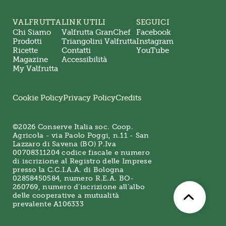
VALFRUTTA
LINK UTILI
SEGUICI
Chi Siamo
Valfrutta GranChef
Facebook
Prodotti
Triangolini Valfrutta
Instagram
Ricette
Contatti
YouTube
Magazine
Accessibilità
My Valfrutta
Cookie Policy
Privacy Policy
Credits
©2026 Conserve Italia soc. Coop.
Agricola - via Paolo Poggi, n.11 - San
Lazzaro di Savena (BO) P.Iva
00708311204 codice fiscale e numero
di iscrizione al Registro delle Imprese
presso la C.C.I.A.A. di Bologna
02858450584, numero R.E.A. BO-
260769, numero d’iscrizione all’albo
delle cooperative a mutualità
prevalente A106333