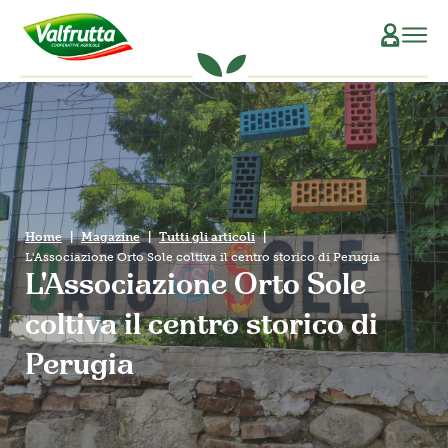
CHI SIAMO
Il Manifesto
SCOPRI L’ORIGINE
La Filiera Produttiva
SOSTENIBILITÀ
Home
Magazine
Tutti gli articoli
Le Persone
PRODOTTI
L'Associazione Orto Sole coltiva il centro storico di Perugia
L'Associazione Orto Sole
La Storia
Verdure e Legumi conservati
RICETTE
coltiva il centro storico di
Il Sociale
Conserve di pomodoro
MAGAZINE
Perugia
La Tracciabilità
Piatti pronti vegetali
Succhi di frutta