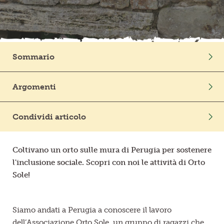
Frutta in pezzi
Polpe di frutta
Sommario
Linea BIO
Intro
Argomenti
Prodotti freschi
Condividi articolo
Coltivano un orto sulle mura di Perugia per sostenere
l'inclusione sociale. Scopri con noi le attività di Orto
Sole!
Siamo andati a Perugia a conoscere il lavoro
dell’
Associazione Orto Sole
, un gruppo di ragazzi che