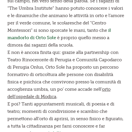
sul campo, nel vero senso della parola. Se i ragazzi di
“The Umbra Institute” hanno potuto conoscere i valori
e le dinamiche che animano le attività in orto e l’amore
per il verde comune, le scolaresche del "Centro
Montessori" si sono sporcate le mani, tanto che
il
mandorlo di Orto Sole
è proprio quello messo a
dimora dai ragazzi della scuola.
E non è ancora finita qui: grazie alla partnership con
Teatro Rinoceronte di Perugia e Comunità Capodarco
di Perugia Onlus, Orto Sole ha proposto un percorso
formativo di orticoltura alle persone con disabilità
fisica e psichica che convivono presso la comunità di
accoglienza umbra, un po’ come accade nell’
orto
dell’ospedale di Modica
.
E poi? Tanti appuntamenti musicali, di poesia e di
teatro; momenti di condivisione e scambio che
permettono all’orto di aprirsi, in senso fisico e figurato,
a tutta la cittadinanza per farsi conoscere e far