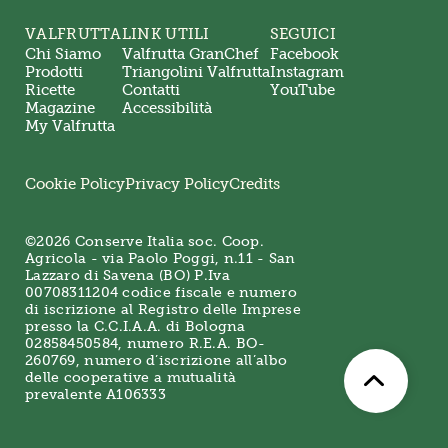
VALFRUTTA
LINK UTILI
SEGUICI
Chi Siamo
Valfrutta GranChef
Facebook
Prodotti
Triangolini Valfrutta
Instagram
Ricette
Contatti
YouTube
Magazine
Accessibilità
My Valfrutta
Cookie Policy
Privacy Policy
Credits
©2026 Conserve Italia soc. Coop.
Agricola - via Paolo Poggi, n.11 - San
Lazzaro di Savena (BO) P.Iva
00708311204 codice fiscale e numero
di iscrizione al Registro delle Imprese
presso la C.C.I.A.A. di Bologna
02858450584, numero R.E.A. BO-
260769, numero d’iscrizione all’albo
delle cooperative a mutualità
prevalente A106333