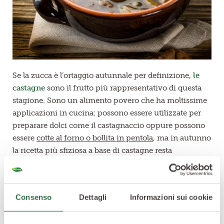
Se la zucca è l’ortaggio autunnale per definizione,
le
castagne
sono il frutto più rappresentativo di questa
stagione. Sono un alimento povero che ha moltissime
applicazioni in cucina: possono essere utilizzate per
preparare dolci come il castagnaccio oppure possono
essere
cotte al forno o bollita in pentola
, ma in autunno
la ricetta più sfiziosa a base di castagne resta
comunque la
zuppa
.
Vi bastano 10 castagne arrostite per persona. Mettetele
a cuocere in abbondante brodo di carne e, quando
Consenso
Dettagli
Informazioni sui cookie
saranno ben ammorbidite, passatele al setaccio.
Amalgamate le castagne a del prezzemolo pestato e ad