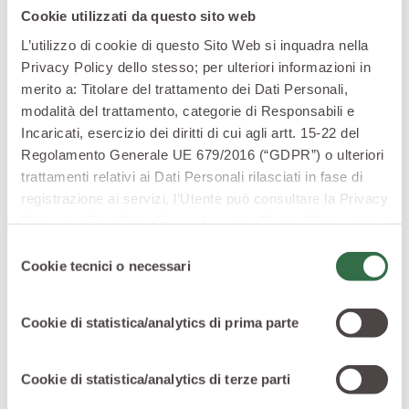
un tuorlo d’uovo, quindi unite il brodo in cui è stata
Cookie utilizzati da questo sito web
cotta la frutta. Ed ecco fatto: la
zuppa di castagne
è
L’utilizzo di cookie di questo Sito Web si inquadra nella
pronta per essere assaporata al calduccio insieme alle
Privacy Policy dello stesso; per ulteriori informazioni in
persone care.
merito a: Titolare del trattamento dei Dati Personali,
Zuppa di cipolle gratinata: vanto della
modalità del trattamento, categorie di Responsabili e
cucina francese!
Incaricati, esercizio dei diritti di cui agli artt. 15-22 del
Regolamento Generale UE 679/2016 (“GDPR”) o ulteriori
trattamenti relativi ai Dati Personali rilasciati in fase di
registrazione ai servizi, l’Utente può consultare la Privacy
Policy del Sito Web
cliccando qui
la Cookie Policy del
Sito Web
cliccando qui
o le informative privacy
Selezione
specifiche per i servizi forniti tramite il Sito Web.
Cookie tecnici o necessari
del
consenso
Cookie di statistica/analytics di prima parte
Cookie di statistica/analytics di terze parti