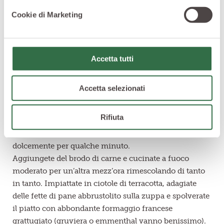
Cookie di Marketing
La
zuppa di cipolle
è il piatto ideale per scaldarsi dopo
una fredda giornata autunnale. Si tratta di una ricetta
antica che nel corso dei secoli è stata modificata fino a
diventare un piatto tipico della
cucina francese
.
Accetta tutti
Tagliate la cipolla a rondelle e cucinatela a fuoco basso
per una decina di minuti, quindi aggiungete in pentola
Accetta selezionati
un cucchiaino di zucchero, poi continuate la cottura
stando ben attenti a non far scurire le rondelle.
Rifiuta
Quando la cipolla inizia a prendere colore, spolveratela
con della farina passata al setaccio, quindi mescolate
dolcemente per qualche minuto.
Aggiungete del brodo di carne e cucinate a fuoco
moderato per un’altra mezz’ora rimescolando di tanto
in tanto. Impiattate in ciotole di terracotta, adagiate
delle fette di pane abbrustolito sulla zuppa e spolverate
il piatto con abbondante formaggio francese
grattugiato (gruviera o emmenthal vanno benissimo).