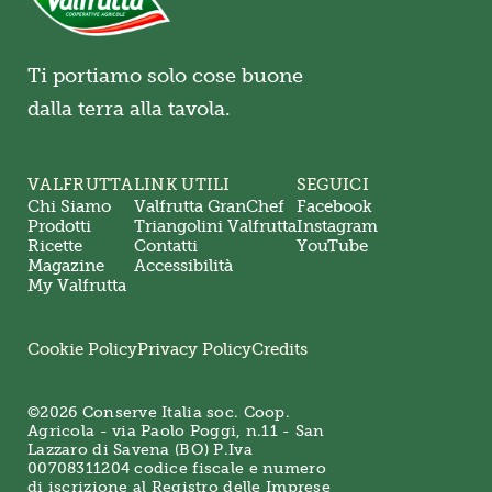
Ti portiamo solo cose buone
dalla terra alla tavola.
VALFRUTTA
LINK UTILI
SEGUICI
Chi Siamo
Valfrutta GranChef
Facebook
Prodotti
Triangolini Valfrutta
Instagram
Ricette
Contatti
YouTube
Magazine
Accessibilità
My Valfrutta
Cookie Policy
Privacy Policy
Credits
©2026 Conserve Italia soc. Coop.
Agricola - via Paolo Poggi, n.11 - San
Lazzaro di Savena (BO) P.Iva
00708311204 codice fiscale e numero
di iscrizione al Registro delle Imprese