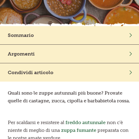
Frutta in pezzi
Polpe di frutta
Sommario
Linea BIO
Intro
Argomenti
Prodotti freschi
Stagione
In Cucina
Condividi articolo
Quali sono le zuppe autunnali più buone? Provate
quelle di castagne, zucca, cipolla e barbabietola rossa.
Per scaldarsi e resistere al
freddo autunnale
non c’è
niente di meglio di una
zuppa fumante
preparata con
le nostre amate verdure.