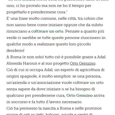
uno, ci ho provato ma non ne ho il tempo per
progettarlo e prendermene cura."
E’ una frase molto comune, nelle città, tra coloro che
non sanno bene come iniziare oppure che da subito
rinunciano a
coltivare un orto
. Pensate a quanto più
verde ci sarebbe se tutte queste persone riuscissero in
qualche modo a realizzare questo loro piccolo
desiderio!
A Roma (e non solo) tutto ciò è possibile grazie a Adal
Almeida Haroun e al suo progetto
Orto Genuino
.
Ciò di cui si occupa Adal, un esperto di agricoltura di
origini spagnole, è molto semplice: se una persona,
un'azienda o un'associazione vuole coltivare un orto
senza sapere da dove iniziare o se ha bisogno di
qualcuno per prendersene cura,
Orto Genuino
arriva
in soccorso e fa tutto il lavoro necessario.
Ciò ha permesso la nascita a Roma e nelle province
vicine di orti su tetti, balconi, scuole e centri di