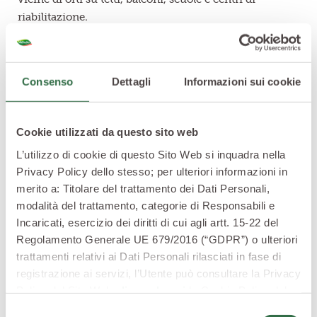
riabilitazione.
Adal spiega così il suo lavoro: “in pratica noi andiamo
a casa delle persone, facciamo tutto il "lavoro sporco" e
il cliente si ritrova un orto impostato secondo i
Consenso
Dettagli
Informazioni sui cookie
principi dell’
agricoltura biologica
e
biodinamica
,
come la rotazione, l’associazione delle coltivazioni e
l’uso di
rimedi naturali contro i parassiti
”.
Cookie utilizzati da questo sito web
L’utilizzo di cookie di questo Sito Web si inquadra nella
Privacy Policy dello stesso; per ulteriori informazioni in
merito a: Titolare del trattamento dei Dati Personali,
modalità del trattamento, categorie di Responsabili e
Incaricati, esercizio dei diritti di cui agli artt. 15-22 del
Regolamento Generale UE 679/2016 (“GDPR”) o ulteriori
trattamenti relativi ai Dati Personali rilasciati in fase di
registrazione ai servizi, l’Utente può consultare la Privacy
Policy del Sito Web
cliccando qui
la Cookie Policy del
Sito Web
cliccando qui
o le informative privacy
Selezione