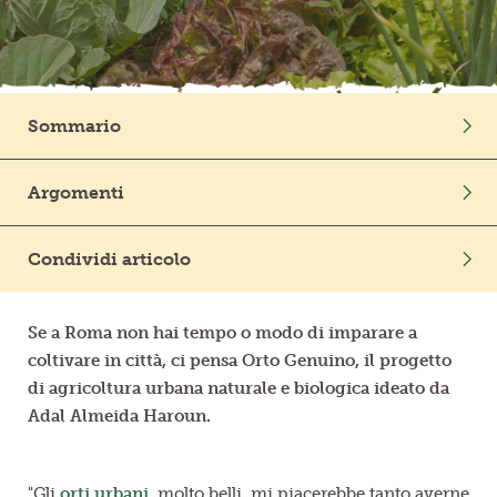
Frutta in pezzi
Polpe di frutta
Sommario
Linea BIO
Intro
Argomenti
Prodotti freschi
Condividi articolo
Se a Roma non hai tempo o modo di imparare a
coltivare in città, ci pensa Orto Genuino, il progetto
di agricoltura urbana naturale e biologica ideato da
Adal Almeida Haroun.
"Gli
orti urbani
, molto belli, mi piacerebbe tanto averne