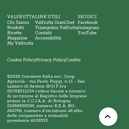
VALFRUTTA
LINK UTILI
SEGUICI
Chi Siamo
Valfrutta GranChef
Facebook
Prodotti
Triangolini Valfrutta
Instagram
Ricette
Contatti
YouTube
Magazine
Accessibilità
My Valfrutta
Cookie Policy
Privacy Policy
Credits
©2026 Conserve Italia soc. Coop.
Agricola - via Paolo Poggi, n.11 - San
Lazzaro di Savena (BO) P.Iva
00708311204 codice fiscale e numero
di iscrizione al Registro delle Imprese
presso la C.C.I.A.A. di Bologna
02858450584, numero R.E.A. BO-
260769, numero d’iscrizione all’albo
delle cooperative a mutualità
prevalente A106333