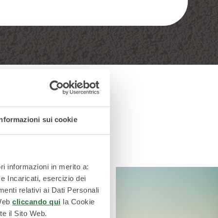
Informazioni sui cookie
ri informazioni in merito a:
e Incaricati, esercizio dei
enti relativi ai Dati Personali
ovengono dai nostri
 Web
cliccando qui
la Cookie
a
e
Basilicata
dove le
te il Sito Web.