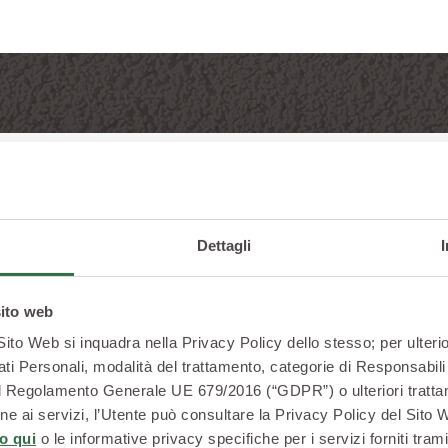
amo e
Dettagli
amo
sito web
 Sito Web si inquadra nella Privacy Policy dello stesso; per ulterio
ati Personali, modalità del trattamento, categorie di Responsabili 
2 del Regolamento Generale UE 679/2016 (“GDPR”) o ulteriori trattam
I Pomodori Valfrutta pr
zione ai servizi, l’Utente può consultare la Privacy Policy del Sito
campi, in
Molise
,
Pugli
o qui
o le informative privacy specifiche per i servizi forniti trami