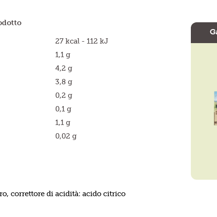
odotto
G
27 kcal - 112 kJ
1,1 g
4,2 g
3,8 g
0,2 g
0,1 g
1,1 g
0,02 g
 correttore di acidità: acido citrico