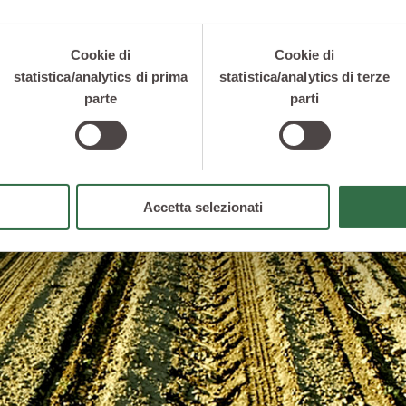
condizioni climatiche e
ottimali.
Cookie di
Cookie di
Il sapore naturale e ge
statistica/analytics di prima
statistica/analytics di terze
mantiene intatto grazie 
parte
parti
lavorazione al vapore
.
Accetta selezionati