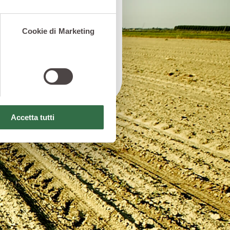
 ambientali sono
Cookie di Marketing
nuino dei pomodori si
ad una delicata
Accetta tutti