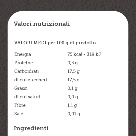
Valori nutrizionali
VALORI MEDI per 100 g di prodotto
Energia
75 kcal - 319 kJ
Proteine
0,5 g
Carboidrati
17,5 g
di cui zuccheri
17,5 g
Grassi
0,1 g
di cui saturi
0,0 g
Fibre
1,1 g
Sale
0,01 g
Ingredienti