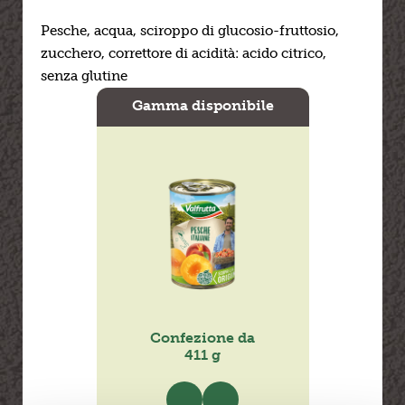
Pesche, acqua, sciroppo di glucosio-fruttosio,
zucchero, correttore di acidità: acido citrico,
senza glutine
Gamma disponibile
Confezione da
Confe
411 g
8