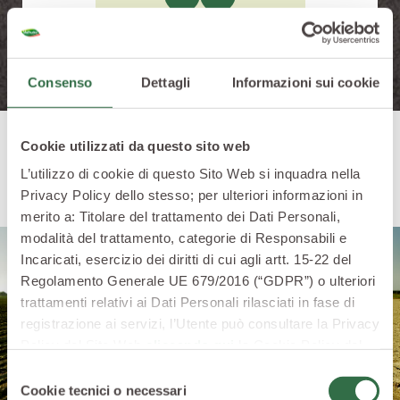
Consenso
Dettagli
Informazioni sui cookie
Cookie utilizzati da questo sito web
Dove li coltiviamo
L’utilizzo di cookie di questo Sito Web si inquadra nella
Privacy Policy dello stesso; per ulteriori informazioni in
merito a: Titolare del trattamento dei Dati Personali,
modalità del trattamento, categorie di Responsabili e
Incaricati, esercizio dei diritti di cui agli artt. 15-22 del
Regolamento Generale UE 679/2016 (“GDPR”) o ulteriori
trattamenti relativi ai Dati Personali rilasciati in fase di
registrazione ai servizi, l’Utente può consultare la Privacy
Policy del Sito Web
cliccando qui
la Cookie Policy del
Sito Web
cliccando qui
o le informative privacy
Selezione
specifiche per i servizi forniti tramite il Sito Web.
Cookie tecnici o necessari
del