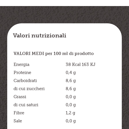
Valori nutrizionali
VALORI MEDI
per 100 ml di prodotto
Energia
38 Kcal 163 KJ
Proteine
0,4 g
Carboidrati
8,6 g
di cui zuccheri
8,6 g
Grassi
0,0 g
di cui saturi
0,0 g
Fibre
1,2 g
Sale
0,0 g