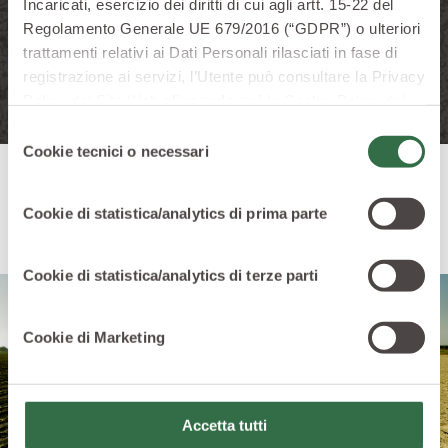
Incaricati, esercizio dei diritti di cui agli artt. 15-22 del
Regolamento Generale UE 679/2016 (“GDPR”) o ulteriori
trattamenti relativi ai Dati Personali rilasciati in fase di
registrazione ai servizi, l’Utente può consultare la Privacy
Policy del Sito Web
cliccando qui
la Cookie Policy del
Sito Web
cliccando qui
o le informative privacy
Selezione
specifiche per i servizi forniti tramite il Sito Web.
Cookie tecnici o necessari
del
consenso
BIO IN ITALY
Cookie di statistica/analytics di prima parte
Cookie di statistica/analytics di terze parti
Cookie di Marketing
Accetta tutti