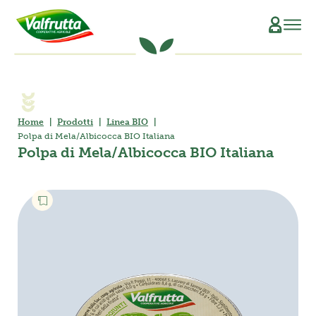
CHI SIAMO
Il Manifesto
SCOPRI L’ORIGINE
Home
Prodotti
Linea BIO
Polpa di Mela/Albicocca BIO Italiana
La Filiera Produttiva
SOSTENIBILITÀ
Polpa di Mela/Albicocca BIO Italiana
Le Persone
PRODOTTI
La Storia
Verdure e Legumi conservati
RICETTE
Il Sociale
Conserve di pomodoro
MAGAZINE
La Tracciabilità
Piatti pronti vegetali
Succhi di frutta