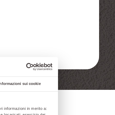
Informazioni sui cookie
EFSA
ri informazioni in merito a:
e Incaricati, esercizio dei