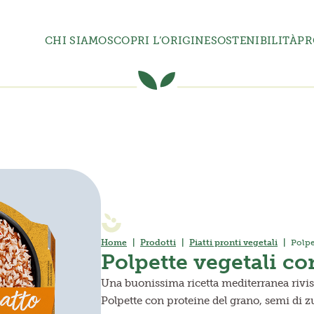
CHI SIAMO
SCOPRI L’ORIGINE
SOSTENIBILITÀ
PR
Home
Prodotti
Piatti pronti vegetali
Polpe
Polpette vegetali co
Una buonissima ricetta mediterranea rivisi
Polpette con proteine del grano, semi di z