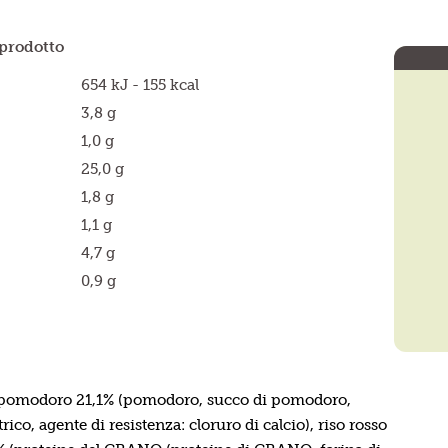
prodotto
654 kJ - 155 kcal
3,8 g
1,0 g
25,0 g
1,8 g
1,1 g
4,7 g
0,9 g
i pomodoro 21,1% (pomodoro, succo di pomodoro,
trico, agente di resistenza: cloruro di calcio), riso rosso