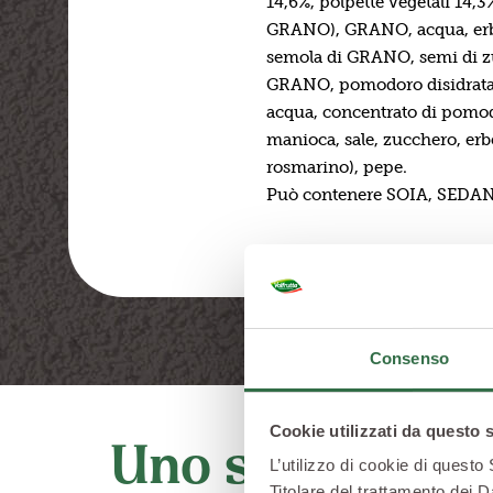
14,6%, polpette vegetali 14,
GRANO), GRANO, acqua, erb
semola di GRANO, semi di zuc
GRANO, pomodoro disidratato
acqua, concentrato di pomodor
manioca, sale, zucchero, erb
rosmarino), pepe.
Può contenere SOIA, SEDA
Consenso
Cookie utilizzati da questo 
Uno stile di vi
L’utilizzo di cookie di questo
Titolare del trattamento dei D