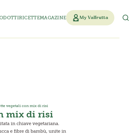
ODOTTI
RICETTE
MAGAZINE
My Valfrutta
tte vegetali con mix di risi
n mix di risi
tata in chiave vegetariana.
ucca e fibre di bambù, unite in