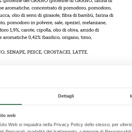
3% (proteine del GRANO (proteine di GRANO, farina di
e aromatiche, concentrato di pomodoro, pomodoro,
ca, olio di semi di girasole, fibra di bambù, farina di
, pomodoro in polvere, sale, spezie), melanzane,
o 1,9%, carote, cipolla, olio di oliva, amido di
e aromatiche 0,42% (basilico, origano, timo,
NO, SENAPE, PESCE, CROSTACEI, LATTE.
Dettagli
sito web
ta sano certificato 
 Sito Web si inquadra nella Privacy Policy dello stesso; per ulterio
ati Personali, modalità del trattamento, categorie di Responsabili 