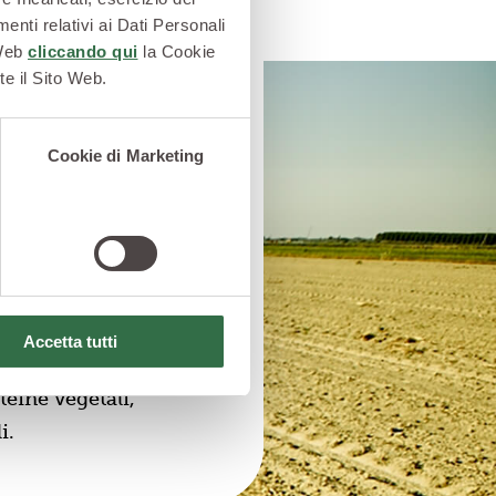
enti relativi ai Dati Personali
 Web
cliccando qui
la Cookie
te il Sito Web.
a Sicurezza
Cookie di Marketing
lia uno stile di vita
equilibrata, oltre che
giusti nutrienti per
ganismo.
roposta di Valfrutta
. Ricette pratiche,
Accetta tutti
nti, orientate a una
teine vegetali,
i.