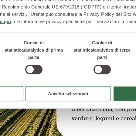
2 del Regolamento Generale UE 679/2016 (“GDPR”) o ulteriori trattam
zione ai servizi, l’Utente può consultare la Privacy Policy del Sito
o qui
o le informative privacy specifiche per i servizi forniti trami
L'Autorità Europea per l
Cookie di
Cookie di
Alimentare (EFSA) consig
statistica/analytics di prima
statistica/analytics di terze
sano, una dieta varia ed 
parte
parti
un corretto apporto dei 
rinforzare il proprio or
Tutto in un piatto è la p
per i propri consumatori
Accetta selezionati
buone e ricche di nutrie
dieta bilanciata, con pro
verdure, legumi e cereal