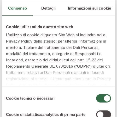
all’assaggio è croccante come quella del mango con un
retrogusto che ricorda molto quello dell’ananas e del fico
Consenso
Dettagli
Informazioni sui cookie
d’india. Per descrivere l’anguria gialla in una sola parola
diremmo: dissetante!
Cookie utilizzati da questo sito web
L’utilizzo di cookie di questo Sito Web si inquadra nella
Privacy Policy dello stesso; per ulteriori informazioni in
merito a: Titolare del trattamento dei Dati Personali,
modalità del trattamento, categorie di Responsabili e
Incaricati, esercizio dei diritti di cui agli artt. 15-22 del
Regolamento Generale UE 679/2016 (“GDPR”) o ulteriori
trattamenti relativi ai Dati Personali rilasciati in fase di
registrazione ai servizi, l’Utente può consultare la Privacy
Policy del Sito Web
cliccando qui
la Cookie Policy del
Sito Web
cliccando qui
o le informative privacy
Selezione
specifiche per i servizi forniti tramite il Sito Web.
Cookie tecnici o necessari
del
consenso
Cookie di statistica/analytics di prima parte