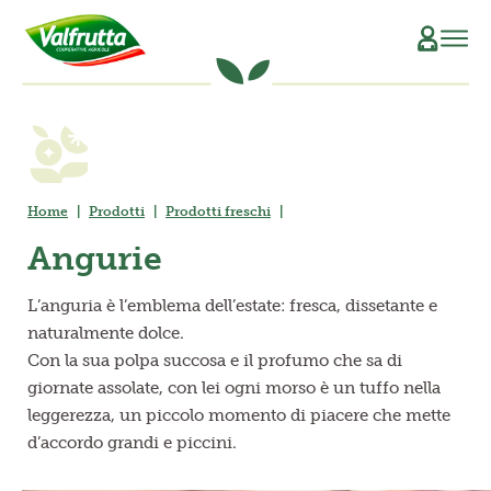
CHI SIAMO
Il Manifesto
SCOPRI L’ORIGINE
Home
Prodotti
Prodotti freschi
La Filiera Produttiva
SOSTENIBILITÀ
Angurie
Le Persone
PRODOTTI
L’anguria è l’emblema dell’estate: fresca, dissetante e
La Storia
Verdure e Legumi conservati
RICETTE
naturalmente dolce.
Con la sua polpa succosa e il profumo che sa di
Il Sociale
Conserve di pomodoro
MAGAZINE
giornate assolate, con lei ogni morso è un tuffo nella
leggerezza, un piccolo momento di piacere che mette
La Tracciabilità
Piatti pronti vegetali
d’accordo grandi e piccini.
Succhi di frutta