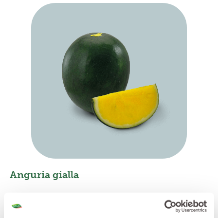
Anguria gialla
L'anguria gialla è una vera sorpresa non solo per il
colore giallo paglierino della sua polpa ma anche