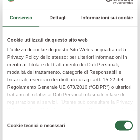
Con polpa chiara e succosa, i cetrioli più grandi rivelano
semi teneri e commestibili, a volte assenti negli ortaggi
più piccoli. Ideali crudi, affettati sottili, si prestano
Consenso
Dettagli
Informazioni sui cookie
anche alla cottura o alla conservazione sott’olio e
sottosale.
Cookie utilizzati da questo sito web
L’utilizzo di cookie di questo Sito Web si inquadra nella
Privacy Policy dello stesso; per ulteriori informazioni in
merito a: Titolare del trattamento dei Dati Personali,
modalità del trattamento, categorie di Responsabili e
Incaricati, esercizio dei diritti di cui agli artt. 15-22 del
Regolamento Generale UE 679/2016 (“GDPR”) o ulteriori
trattamenti relativi ai Dati Personali rilasciati in fase di
registrazione ai servizi, l’Utente può consultare la Privacy
Policy del Sito Web
cliccando qui
la Cookie Policy del
Sito Web
cliccando qui
o le informative privacy
Selezione
specifiche per i servizi forniti tramite il Sito Web.
Cookie tecnici o necessari
del
consenso