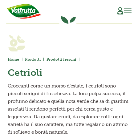
CHI SIAMO
Il Manifesto
SCOPRI L’ORIGINE
Home
Prodotti
Prodotti freschi
La Filiera Produttiva
SOSTENIBILITÀ
Cetrioli
Le Persone
PRODOTTI
Croccanti come un morso d’estate, i cetrioli sono
La Storia
Verdure e Legumi conservati
RICETTE
piccoli scrigni di freschezza. La loro polpa succosa, il
profumo delicato e quella nota verde che sa di giardini
Il Sociale
Conserve di pomodoro
MAGAZINE
assolati li rendono perfetti per chi cerca gusto e
leggerezza. Da gustare crudi, da esplorare cotti: ogni
La Tracciabilità
Piatti pronti vegetali
varietà ha il suo carattere, ma tutte regalano un attimo
di sollievo e bontà naturale.
Succhi di frutta