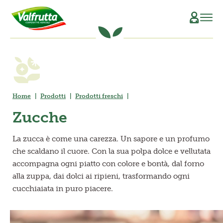
CHI SIAMO
Il Manifesto
SCOPRI L’ORIGINE
Home
Prodotti
Prodotti freschi
La Filiera Produttiva
SOSTENIBILITÀ
Zucche
Le Persone
PRODOTTI
La zucca è come una carezza. Un sapore e un profumo
La Storia
Verdure e Legumi conservati
RICETTE
che scaldano il cuore. Con la sua polpa dolce e vellutata
accompagna ogni piatto con colore e bontà, dal forno
Il Sociale
Conserve di pomodoro
MAGAZINE
alla zuppa, dai dolci ai ripieni, trasformando ogni
cucchiaiata in puro piacere.
La Tracciabilità
Piatti pronti vegetali
Succhi di frutta