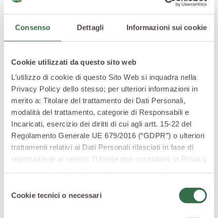
Zucca Delica nasconde una polpa arancione intensa,
profumata e dolce. Una volta cotta, sprigiona un sapore
morbido e avvolgente, perfetto per vellutate, risotti e
Consenso
Dettagli
Informazioni sui cookie
secondi piatti.
Cookie utilizzati da questo sito web
L’utilizzo di cookie di questo Sito Web si inquadra nella
Privacy Policy dello stesso; per ulteriori informazioni in
merito a: Titolare del trattamento dei Dati Personali,
modalità del trattamento, categorie di Responsabili e
Incaricati, esercizio dei diritti di cui agli artt. 15-22 del
Regolamento Generale UE 679/2016 (“GDPR”) o ulteriori
trattamenti relativi ai Dati Personali rilasciati in fase di
registrazione ai servizi, l’Utente può consultare la Privacy
Policy del Sito Web
cliccando qui
la Cookie Policy del
Sito Web
cliccando qui
o le informative privacy
Selezione
specifiche per i servizi forniti tramite il Sito Web.
Cookie tecnici o necessari
del
consenso