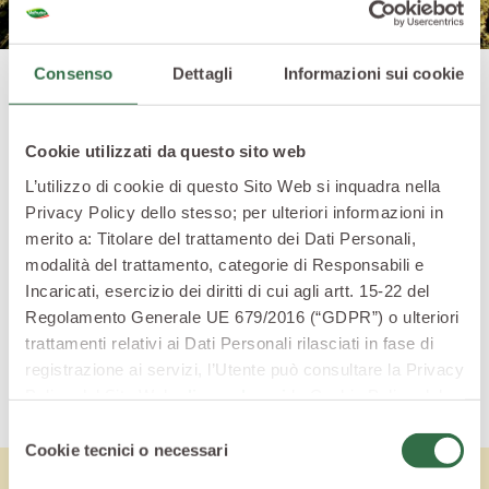
Consenso
Dettagli
Informazioni sui cookie
La grande attenzione di Valfrutta verso i baby
consumatori è un impegno intenso e costante per
Cookie utilizzati da questo sito web
educarli al consumo di frutta e ad una sana e corretta
L’utilizzo di cookie di questo Sito Web si inquadra nella
alimentazione, coinvolgendoli in piacevoli occasioni
Privacy Policy dello stesso; per ulteriori informazioni in
ludiche e di gioco. Con il semplice divertimento di
merito a: Titolare del trattamento dei Dati Personali,
confezioni a "misura di bambino", sempre nuove e
modalità del trattamento, categorie di Responsabili e
fantasiose, e con la qualità dei buoni succhi di frutta
Incaricati, esercizio dei diritti di cui agli artt. 15-22 del
da bere in ogni momento, la gamma dei Triangolini
Regolamento Generale UE 679/2016 (“GDPR”) o ulteriori
Valfrutta conquista sempre più i piccoli consumatori
trattamenti relativi ai Dati Personali rilasciati in fase di
e...le loro mamme.
registrazione ai servizi, l’Utente può consultare la Privacy
Policy del Sito Web
cliccando qui
la Cookie Policy del
Sito Web
cliccando qui
o le informative privacy
Selezione
specifiche per i servizi forniti tramite il Sito Web.
Cookie tecnici o necessari
del
consenso