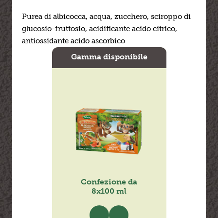
Purea di albicocca, acqua, zucchero, sciroppo di
glucosio-fruttosio, acidificante acido citrico,
antiossidante acido ascorbico
Gamma disponibile
Confezione da
Confe
8x100 ml
12x