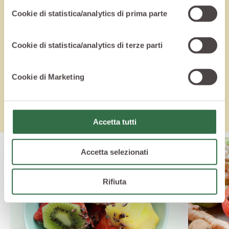
Cookie di statistica/analytics di prima parte
Articoli
correlati
Cookie di statistica/analytics di terze parti
Vuoi saperne di più? Ecco altri articoli per
saziare la tua curiosità.
Cookie di Marketing
Accetta tutti
Accetta selezionati
Rifiuta