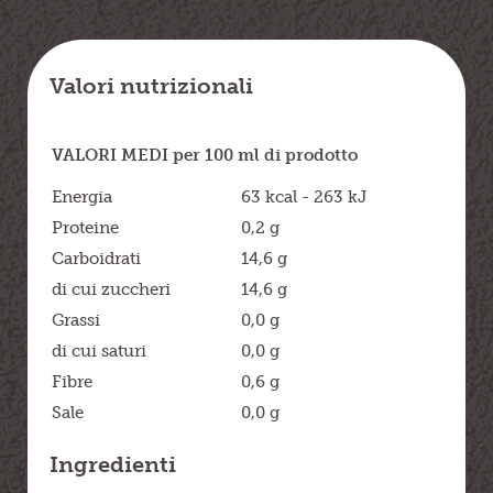
Valori nutrizionali
VALORI MEDI per 100 ml di prodotto
Energia
63 kcal - 263 kJ
Proteine
0,2 g
Carboidrati
14,6 g
di cui zuccheri
14,6 g
Grassi
0,0 g
di cui saturi
0,0 g
Fibre
0,6 g
Sale
0,0 g
Ingredienti