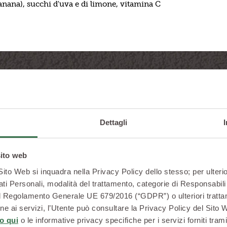
Banana), succhi d'uva e di limone, vitamina C
ambini
Dettagli
sito web
 Sito Web si inquadra nella Privacy Policy dello stesso; per ulterio
ati Personali, modalità del trattamento, categorie di Responsabili 
2 del Regolamento Generale UE 679/2016 (“GDPR”) o ulteriori trattam
La frutta è da sempre un
zione ai servizi, l’Utente può consultare la Privacy Policy del Sito
genitori, alla continua r
o qui
o le informative privacy specifiche per i servizi forniti trami