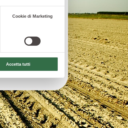
ere forti e in salute i
arantisce il giusto
Cookie di Marketing
 difese per
di sola frutta al
giunti, dal gusto
a vellutata, pensato
coli al consumo
Accetta tutti