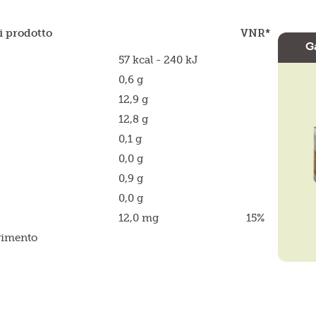
i prodotto
VNR*
G
57 kcal - 240 kJ
0,6 g
12,9 g
12,8 g
0,1 g
0,0 g
0,9 g
0,0 g
12,0 mg
15%
erimento