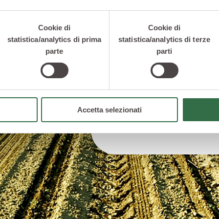
e di qualità per far cresc
propri bambini, perché g
Cookie di
Cookie di
nutrimento e le migliori
statistica/analytics di prima
statistica/analytics di terze
l’organismo.
parte
parti
I Frullati 100% sono mix 
100%, senza zuccheri ag
pieno e dalla consistenz
per avvicinare i più pic
Accetta selezionati
giornaliero di frutta.