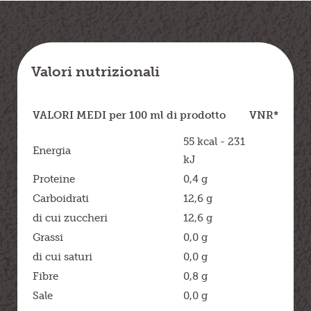
Valori nutrizionali
VALORI MEDI per 100 ml di prodotto
VNR*
55 kcal - 231
Energia
kJ
Proteine
0,4 g
Carboidrati
12,6 g
di cui zuccheri
12,6 g
Grassi
0,0 g
di cui saturi
0,0 g
Fibre
0,8 g
Sale
0,0 g