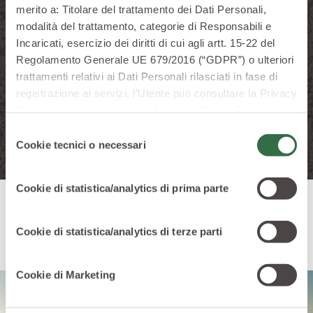
merito a: Titolare del trattamento dei Dati Personali,
modalità del trattamento, categorie di Responsabili e
Confezione da
Confe
Incaricati, esercizio dei diritti di cui agli artt. 15-22 del
3x200 ml
6x
Regolamento Generale UE 679/2016 (“GDPR”) o ulteriori
trattamenti relativi ai Dati Personali rilasciati in fase di
registrazione ai servizi, l’Utente può consultare la Privacy
Policy del Sito Web
cliccando qui
la Cookie Policy del
Sito Web
cliccando qui
o le informative privacy
Selezione
specifiche per i servizi forniti tramite il Sito Web.
Cookie tecnici o necessari
del
consenso
Cookie di statistica/analytics di prima parte
Dove li coltiviamo
Cookie di statistica/analytics di terze parti
Cookie di Marketing