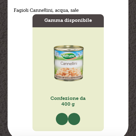
Fagioli Cannellini, acqua, sale
Gamma disponibile
Confezione da
Confe
400 g
2x