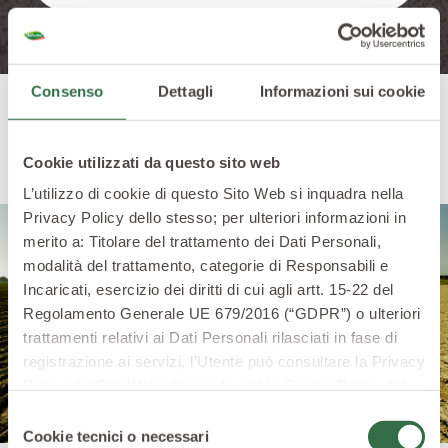
Consenso
Dettagli
Informazioni sui cookie
I nostri consigli
Cookie utilizzati da questo sito web
L’utilizzo di cookie di questo Sito Web si inquadra nella
Privacy Policy dello stesso; per ulteriori informazioni in
merito a: Titolare del trattamento dei Dati Personali,
modalità del trattamento, categorie di Responsabili e
Incaricati, esercizio dei diritti di cui agli artt. 15-22 del
Regolamento Generale UE 679/2016 (“GDPR”) o ulteriori
trattamenti relativi ai Dati Personali rilasciati in fase di
registrazione ai servizi, l’Utente può consultare la Privacy
Policy del Sito Web
cliccando qui
la Cookie Policy del
Sito Web
cliccando qui
o le informative privacy
Selezione
specifiche per i servizi forniti tramite il Sito Web.
Cookie tecnici o necessari
del