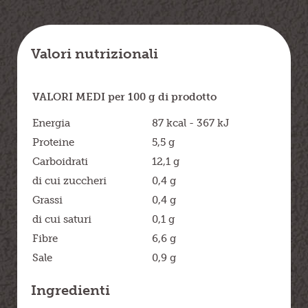
Valori nutrizionali
VALORI MEDI per 100 g di prodotto
Energia
87 kcal - 367 kJ
Proteine
5,5 g
Carboidrati
12,1 g
di cui zuccheri
0,4 g
Grassi
0,4 g
di cui saturi
0,1 g
Fibre
6,6 g
Sale
0,9 g
Ingredienti