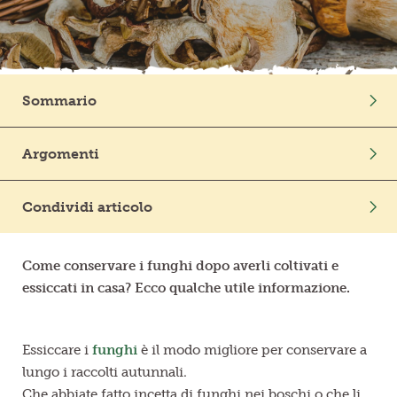
Frutta in pezzi
Polpe di frutta
Sommario
Linea BIO
Intro
Argomenti
Prodotti freschi
Mondo Vegetale
Coltivazione
Condividi articolo
Come conservare i funghi dopo averli coltivati e
essiccati in casa? Ecco qualche utile informazione.
Essiccare i
funghi
è il modo migliore per conservare a
lungo i raccolti autunnali.
Che abbiate fatto incetta di funghi nei boschi o che li