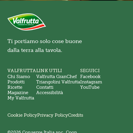
Ti portiamo solo cose buone
dalla terra alla tavola.
VALFRUTTA
LINK UTILI
SEGUICI
Chi Siamo
Valfrutta GranChef
Facebook
Prodotti
Triangolini Valfrutta
Instagram
Ricette
Contatti
YouTube
Magazine
Accessibilità
My Valfrutta
Cookie Policy
Privacy Policy
Credits
©2026 Conserve Italia soc. Coop.