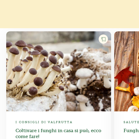
I CONSIGLI DI VALFRUTTA
SALUT
Coltivare i funghi in casa si può, ecco
Funghi
come fare!