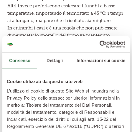
Altri invece preferiscono essiccare i funghi a basse
temperature, impostando il termostato a 45 °C: i tempi
si allungano, ma pare che il risultato sia migliore.
In entrambi i casi c’è una regola che non può essere
dimenticata: lo sportello del forno va mantenuto
socchiuso per permettere all’umidità di fuoriuscire.
Consenso
Dettagli
Informazioni sui cookie
Il microonde, la scelta più veloce per
essiccare i funghi
Cookie utilizzati da questo sito web
L’utilizzo di cookie di questo Sito Web si inquadra nella
Privacy Policy dello stesso; per ulteriori informazioni in
merito a: Titolare del trattamento dei Dati Personali,
modalità del trattamento, categorie di Responsabili e
Incaricati, esercizio dei diritti di cui agli artt. 15-22 del
Regolamento Generale UE 679/2016 (“GDPR”) o ulteriori