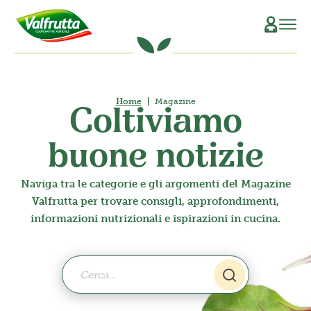
CHI SIAMO
Home
Magazine
Il Manifesto
SCOPRI L’ORIGINE
Coltiviamo
La Filiera Produttiva
SOSTENIBILITÀ
buone notizie
Le Persone
PRODOTTI
Naviga tra le categorie e gli argomenti del Magazine
Valfrutta per trovare consigli, approfondimenti,
La Storia
Verdure e Legumi conservati
RICETTE
informazioni nutrizionali e ispirazioni in cucina.
Il Sociale
Conserve di pomodoro
MAGAZINE
La Tracciabilità
Piatti pronti vegetali
Succhi di frutta