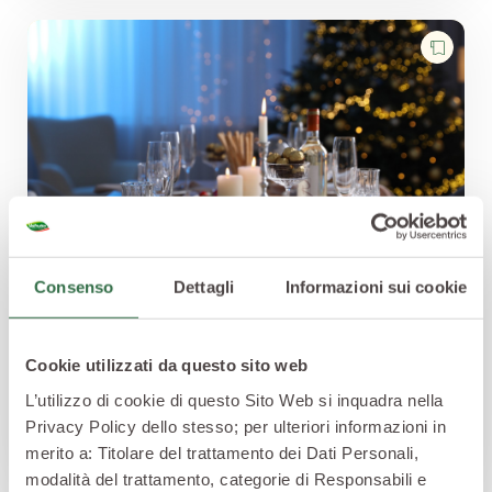
Consenso
Dettagli
Informazioni sui cookie
SALUTE A TAVOLA
Capodanno gluten free: il menù perfetto per
Cookie utilizzati da questo sito web
le feste
Per Capodanno prepara un menù gluten free in
L’utilizzo di cookie di questo Sito Web si inquadra nella
Privacy Policy dello stesso; per ulteriori informazioni in
poco tempo e senza stress: ricette creative e
merito a: Titolare del trattamento dei Dati Personali,
gustose per sorprendere tutti, anche chi è
modalità del trattamento, categorie di Responsabili e
intollerante al glutine!