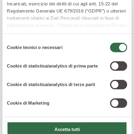
Incaricati, esercizio dei diritti di cui agli artt. 15-22 del
Regolamento Generale UE 679/2016 (“GDPR”) o ulteriori
trattamenti relativi ai Dati Personali rilasciati in fase di
registrazione ai servizi, l’Utente può consultare la Privacy
Policy del Sito Web
cliccando qui
la Cookie Policy del
Sito Web
cliccando qui
o le informative privacy
Selezione
specifiche per i servizi forniti tramite il Sito Web.
Cookie tecnici o necessari
del
consenso
Cookie di statistica/analytics di prima parte
Cookie di statistica/analytics di terze parti
I CONSIGLI DI VALFRUTTA
Oltre le solite Vellutate: gli abbinamenti
gourmet di novembre che non ti aspetti
Cookie di Marketing
Vuoi sorprendere i tuoi ospiti o coccolarti con
qualcosa di speciale? Dimentica le solite vellutate:
prova gli abbinamenti autunnali più originali e
Accetta tutti
raffinati!