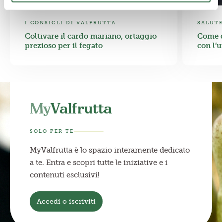
I CONSIGLI DI VALFRUTTA
SALUT
Coltivare il cardo mariano, ortaggio
Come d
prezioso per il fegato
con l’
My
Valfrutta
SOLO PER TE
MyValfrutta è lo spazio interamente dedicato
a te. Entra e scopri tutte le iniziative e i
contenuti esclusivi!
Accedi o iscriviti