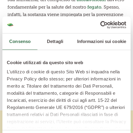
fondamentale per la salute del nostro
fegato
. Spesso,
infatti, la sostanza viene impiegata per la prevenzione
dei danni epatici nei soggetti a rischio, ma anche nel
trattamento dell’
epatite
alcolica e virale, e di tutte
quelle patologie che hanno contribuito a deteriorare il
Consenso
Dettagli
Informazioni sui cookie
fegato.
Non solo,
il cardo è anche un valido aiuto
in caso di
stress
, fatica e depressione, tutto merito delle sue
Cookie utilizzati da questo sito web
innegabili proprietà toniche e decongestionanti.
L’utilizzo di cookie di questo Sito Web si inquadra nella
Privacy Policy dello stesso; per ulteriori informazioni in
merito a: Titolare del trattamento dei Dati Personali,
modalità del trattamento, categorie di Responsabili e
Incaricati, esercizio dei diritti di cui agli artt. 15-22 del
Regolamento Generale UE 679/2016 (“GDPR”) o ulteriori
trattamenti relativi ai Dati Personali rilasciati in fase di
registrazione ai servizi, l’Utente può consultare la Privacy
Policy del Sito Web
cliccando qui
la Cookie Policy del
Articoli correlati