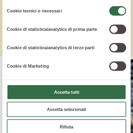
Sito Web
cliccando qui
o le informative privacy
Selezione
specifiche per i servizi forniti tramite il Sito Web.
Cookie tecnici o necessari
del
Vuoi saperne di più? Ecco altri articoli per
consenso
saziare la tua curiosità
Cookie di statistica/analytics di prima parte
Cookie di statistica/analytics di terze parti
Cookie di Marketing
Accetta tutti
Accetta selezionati
Rifiuta