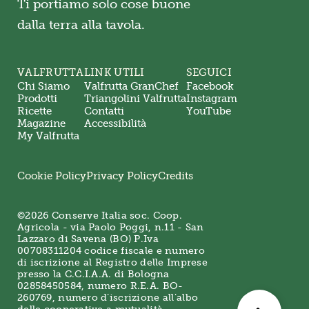
Ti portiamo solo cose buone
dalla terra alla tavola.
VALFRUTTA
LINK UTILI
SEGUICI
Chi Siamo
Valfrutta GranChef
Facebook
Prodotti
Triangolini Valfrutta
Instagram
Ricette
Contatti
YouTube
Magazine
Accessibilità
My Valfrutta
Cookie Policy
Privacy Policy
Credits
©2026 Conserve Italia soc. Coop.
Agricola - via Paolo Poggi, n.11 - San
Lazzaro di Savena (BO) P.Iva
00708311204 codice fiscale e numero
di iscrizione al Registro delle Imprese
presso la C.C.I.A.A. di Bologna
02858450584, numero R.E.A. BO-
260769, numero d’iscrizione all’albo