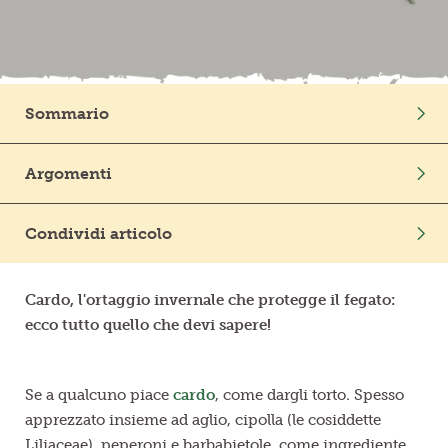
Frutta in pezzi
Polpe di frutta
Sommario
Linea BIO
Intro
Argomenti
Prodotti freschi
Benessere
Mondo Vegetale
Condividi articolo
Cardo, l'ortaggio invernale che protegge il fegato:
ecco tutto quello che devi sapere!
Se a qualcuno piace
cardo
, come dargli torto. Spesso
apprezzato insieme ad aglio, cipolla (le cosiddette
Liliaceae
), peperoni e barbabietole, come ingrediente