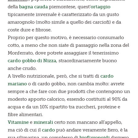
della
bagna cauda
piemontese, quest’
ortaggio
tipicamente invernale è caratterizzato da un gusto
amarognolo (molto simile a quello dei carciofi) e da
coste dure e fibrose.
Proprio per questo motivo, è necessario consumarlo
cotto, a meno che non siate di passaggio nella zona del
Monferrato, dove potrete assaggiare il tenerissimo
cardo gobbo di Nizza
, straordinariamente buono
anche crudo.
A livello nutrizionale, però, che si tratti di
cardo
mariano
o di cardo gobbo, non cambia molto: avrete
sempre a che fare con due prodotti che contengono un
modesto apporto calorico, essendo costituiti al 90% da
acqua e da un 10% ripartito tra zuccheri, proteine e
fibre alimentari.
Vitamine
e
minerali
certo non mancano all’appello,
ma ciò di cui il
cardo
può andare veramente fiero, è la
sua silimarina, un complesso di
bioflavonoidi
davvero