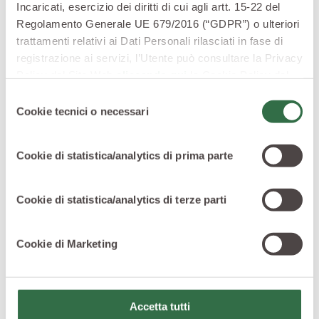
Incaricati, esercizio dei diritti di cui agli artt. 15-22 del
Regolamento Generale UE 679/2016 (“GDPR”) o ulteriori
trattamenti relativi ai Dati Personali rilasciati in fase di
registrazione ai servizi, l’Utente può consultare la Privacy
Policy del Sito Web
cliccando qui
la Cookie Policy del
Sito Web
cliccando qui
o le informative privacy
Selezione
specifiche per i servizi forniti tramite il Sito Web.
Cookie tecnici o necessari
del
consenso
Cookie di statistica/analytics di prima parte
Semplicissima da preparare, buona calda ma anche a
temperatura ambiente, la
tisana zenzero e menta
è
Cookie di statistica/analytics di terze parti
dissetante e perfetta in caso di pesantezza di stomaco.
Come prepararla? Ecco tutte le indicazioni utili.
Cookie di Marketing
Ingredienti
due fette di radice di zenzero
6-7 foglie di menta piperita
250 ml di acqua
Accetta tutti