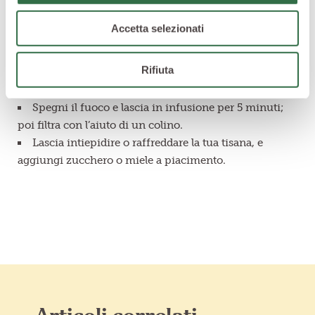
1 fetta di limone
Preparazione
Accetta selezionati
Pulisci le foglie di menta lavandole sotto l’acqua
fresca e taglia un paio di fette di zenzero fresco
Rifiuta
Versali in un pentolino insieme all’acqua e porta
tutto a ebollizione.
Spegni il fuoco e lascia in infusione per 5 minuti;
poi filtra con l’aiuto di un colino.
Lascia intiepidire o raffreddare la tua tisana, e
aggiungi zucchero o miele a piacimento.