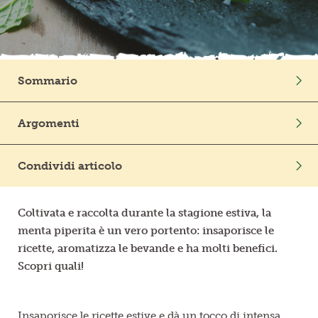
Frutta in pezzi
Polpe di frutta
Sommario
Linea BIO
Intro
Argomenti
Prodotti freschi
Benessere
Mondo Vegetale
Condividi articolo
Coltivata e raccolta durante la stagione estiva, la
menta piperita è un vero portento: insaporisce le
ricette, aromatizza le bevande e ha molti benefici.
Scopri quali!
Insaporisce le
ricette estive
e dà un tocco di intensa