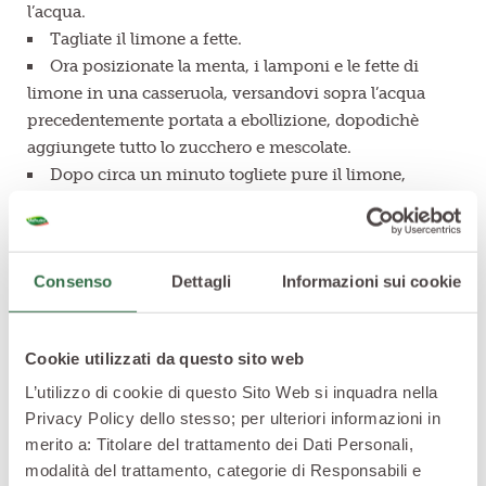
l’acqua.
Tagliate il limone a fette.
Ora posizionate la menta, i lamponi e le fette di
limone in una casseruola, versandovi sopra l’acqua
precedentemente portata a ebollizione, dopodichè
aggiungete tutto lo zucchero e mescolate.
Dopo circa un minuto togliete pure il limone,
altrimenti la bevanda diventerà troppo amara.
Lasciate raffreddare completamente per un paio
d’ore e poi filtrate il tutto con l’aiuto di un colino.
Consenso
Dettagli
Informazioni sui cookie
Infilate la caraffa in frigorifero e diluite eventualmente
con acqua gassata oppure limonata.
Tisana zenzero e menta, dissetante e
Cookie utilizzati da questo sito web
perfetta in caso di pesantezza
L’utilizzo di cookie di questo Sito Web si inquadra nella
Privacy Policy dello stesso; per ulteriori informazioni in
merito a: Titolare del trattamento dei Dati Personali,
modalità del trattamento, categorie di Responsabili e