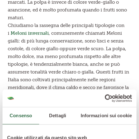
marcati. La polpa è invece di colore verde-giallo o
arancione, ed è molto profumata quando i frutti sono
maturi.
Chiudiamo la rassegna delle principali tipologie con
i
Meloni invernali
, comunemente chiamati Meloni
gialli: di più lunga conservazione, sono lisci e senza
costole, di colore giallo oppure verde scuro. La polpa,
molto dolce, ma meno profumata rispetto alle altre
tipologie, è tendenzialmente bianca, anche se può
assumere tonalità verde chiaro o gialla. Questi frutti in
Italia sono coltivati principalmente nelle regioni
meridionali, dove il clima caldo e secco ne favorisce la
crescita e la maturazione.
Ricco di fibre, vitamine e minerali
Il Melone non contiene grassi saturi e conferisce un
Consenso
Dettagli
Informazioni sui cookie
scarso apporto calorico, circa 60 Kcal per porzione
media. Tra i minerali che contiene possiamo citare
ferro, calcio, sodio, fosforo e
potassio
. Quest’ultimo, in
Cookie utilizzati da questo sito web