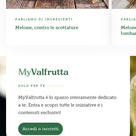
PARLIAMO DI INGREDIENTI
PARLIA
Melone, contro le scottature
Melone
lombar
My
Valfrutta
SOLO PER TE
MyValfrutta è lo spazio interamente dedicato
a te. Entra e scopri tutte le iniziative e i
contenuti esclusivi!
Accedi o iscriviti