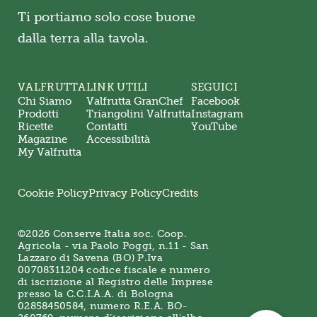
Ti portiamo solo cose buone
dalla terra alla tavola.
VALFRUTTA
LINK UTILI
SEGUICI
Chi Siamo
Valfrutta GranChef
Facebook
Prodotti
Triangolini Valfrutta
Instagram
Ricette
Contatti
YouTube
Magazine
Accessibilità
My Valfrutta
Cookie Policy
Privacy Policy
Credits
©2026 Conserve Italia soc. Coop.
Agricola - via Paolo Poggi, n.11 - San
Lazzaro di Savena (BO) P.Iva
00708311204 codice fiscale e numero
di iscrizione al Registro delle Imprese
presso la C.C.I.A.A. di Bologna
02858450584, numero R.E.A. BO-