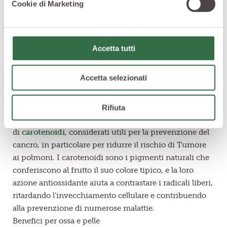
Cookie di Marketing
il rischio di Infarto e Ictus.
Anche il potassio contenuto nella sua polpa ha effetti
positivi sull’apparato cardiocircolatorio, in quanto
favorisce la circolazione del sangue con ripercussioni
Accetta tutti
positive sul controllo della pressione sanguigna.
Proprietà antiossidanti
Accetta selezionati
Una particolare varietà di Melone amaro è stata oggetto
di recenti studi scientifici, poiché il succo particolare si
sarebbe rivelato utile nel trattamento del Cancro al
Rifiuta
pancreas. In generale, comunque, il Melone è ricco
di
carotenoidi
, considerati utili per la prevenzione del
cancro, in particolare per ridurre il rischio di Tumore
ai polmoni. I carotenoidi sono i pigmenti naturali che
conferiscono al frutto il suo colore tipico, e la loro
azione antiossidante aiuta a contrastare i radicali liberi,
ritardando l’invecchiamento cellulare e contribuendo
alla prevenzione di numerose malattie.
Benefici per ossa e pelle