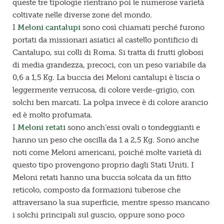
queste tre tipologie rientrano poi le numerose varietà
coltivate nelle diverse zone del mondo.
I
Meloni cantalupi
sono così chiamati perché furono
portati da missionari asiatici al castello pontificio di
Cantalupo, sui colli di Roma. Si tratta di frutti globosi
di media grandezza, precoci, con un peso variabile da
0,6 a 1,5 Kg. La buccia dei Meloni cantalupi è liscia o
leggermente verrucosa, di colore verde-grigio, con
solchi ben marcati. La polpa invece è di colore arancio
ed è molto profumata.
I
Meloni retati
sono anch’essi ovali o tondeggianti e
hanno un peso che oscilla da 1 a 2,5 Kg. Sono anche
noti come Meloni americani, poiché molte varietà di
questo tipo provengono proprio dagli Stati Uniti. I
Meloni retati hanno una buccia solcata da un fitto
reticolo, composto da formazioni tuberose che
attraversano la sua superficie, mentre spesso mancano
i solchi principali sul guscio, oppure sono poco