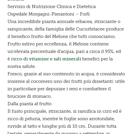
Servizio di Nutrizione Clinica e Dietetica
Ospedale Morgagni-Pierantoni – Forlì
Una incredibile pianta annuale erbacea, strisciante o
rampicante, della famiglia delle Cucurbitacee produce
il benefico frutto del Melone che tutti conosciamo.
Frutto estivo per eccellenza, il Melone contiene
un’elevata percentuale d’acqua, pari a circa il 95%, ed
è
ricco di vitamine e sali minerali
benefici per la
nostra salute.
Fresco, grazie al suo contenuto in acqua, è considerato
insieme al cocomero uno dei frutti più dissetanti: utile
in particolare per depurare i reni e combattere il
bruciore di stomaco.
Dalla pianta al frutto
Il fusto principale, strisciante, si ramifica in cirri ed è
ricco di peluria, mentre le foglie sono arrotondate,
ruvide al tatto e lunghe più di 10 cm. Durante tutta
l’estate, generalmente da maggio a settembre, si