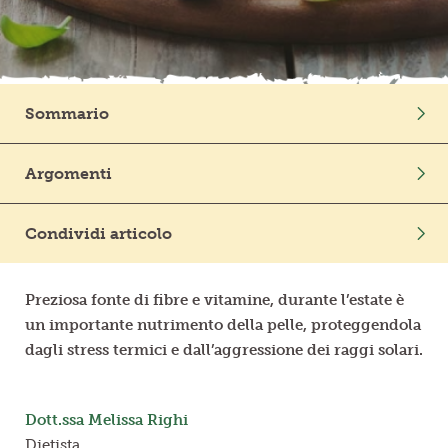
Frutta in pezzi
Polpe di frutta
Sommario
Linea BIO
Intro
Argomenti
Prodotti freschi
Frutta
Benessere
Condividi articolo
Preziosa fonte di fibre e vitamine, durante l’estate è
un importante nutrimento della pelle, proteggendola
dagli stress termici e dall’aggressione dei raggi solari.
Dott.ssa Melissa Righi
Dietista