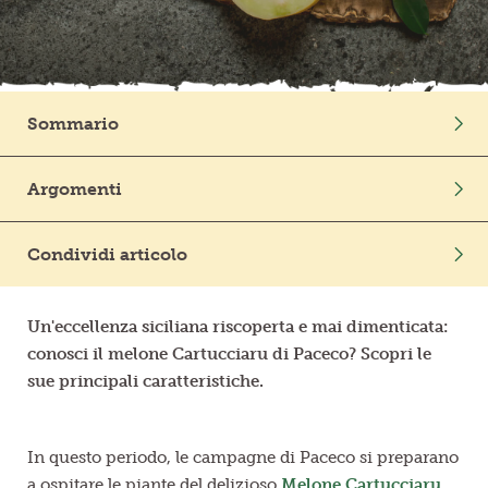
Frutta in pezzi
Polpe di frutta
Sommario
Linea BIO
Intro
Argomenti
Prodotti freschi
Frutta
Curiosità
Condividi articolo
Un'eccellenza siciliana riscoperta e mai dimenticata:
conosci il melone Cartucciaru di Paceco? Scopri le
sue principali caratteristiche.
In questo periodo, le campagne di Paceco si preparano
a ospitare le piante del delizioso
Melone Cartucciaru
,