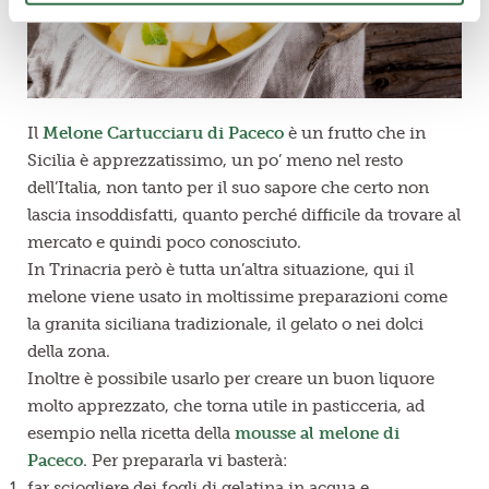
Il
Melone Cartucciaru di Paceco
è un frutto che in
Sicilia è apprezzatissimo, un po’ meno nel resto
dell’Italia, non tanto per il suo sapore che certo non
lascia insoddisfatti, quanto perché difficile da trovare al
mercato e quindi poco conosciuto.
In Trinacria però è tutta un’altra situazione, qui il
melone viene usato in moltissime preparazioni come
la granita siciliana tradizionale, il gelato o nei dolci
della zona.
Inoltre è possibile usarlo per creare un buon liquore
molto apprezzato, che torna utile in pasticceria, ad
esempio nella ricetta della
mousse al melone di
Paceco
. Per prepararla vi basterà:
far sciogliere dei fogli di gelatina in acqua e