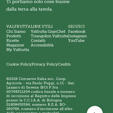
Ti portiamo solo cose buone
dalla terra alla tavola.
VALFRUTTA
LINK UTILI
SEGUICI
Chi Siamo
Valfrutta GranChef
Facebook
Prodotti
Triangolini Valfrutta
Instagram
Ricette
Contatti
YouTube
Magazine
Accessibilità
My Valfrutta
Cookie Policy
Privacy Policy
Credits
©2026 Conserve Italia soc. Coop.
Agricola - via Paolo Poggi, n.11 - San
Lazzaro di Savena (BO) P.Iva
00708311204 codice fiscale e numero
di iscrizione al Registro delle Imprese
presso la C.C.I.A.A. di Bologna
02858450584, numero R.E.A. BO-
260769, numero d’iscrizione all’albo