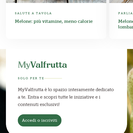
SALUTE A TAVOLA
PARLIA
Melone: più vitamine, meno calorie
Melone
lombar
My
Valfrutta
SOLO PER TE
MyValfrutta è lo spazio interamente dedicato
a te. Entra e scopri tutte le iniziative e i
contenuti esclusivi!
Accedi o iscriviti