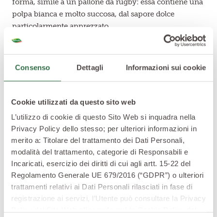
forma, simile a un pallone da rugby: essa contiene una
polpa bianca e molto succosa, dal sapore dolce
particolarmente apprezzato.
La
semina
del
melone
di Paceco
si effettua a metà
aprile
in ambiente protetto, andando a trapiantare le
piantine circa 30 giorni dopo la germinazione: da quel
Consenso
Dettagli
Informazioni sui cookie
momento in poi il contadino non deve far altro che
osservare crescere le sue piante, dato che questa specie
per produrre non ha bisogno di alcun intervento
Cookie utilizzati da questo sito web
irriguo o di concimazione!
L’utilizzo di cookie di questo Sito Web si inquadra nella
Nei successivi mesi estivi le campagne di Paceco
Privacy Policy dello stesso; per ulteriori informazioni in
diventano dei quadri a cielo aperto, in cui il verde
merito a: Titolare del trattamento dei Dati Personali,
intenso della vegetazione fa da sfondo a pois gialli che
modalità del trattamento, categorie di Responsabili e
altro non sono che i meloni maturi.
Incaricati, esercizio dei diritti di cui agli artt. 15-22 del
Anche se solo i più esperti sanno quando raccogliere
Regolamento Generale UE 679/2016 (“GDPR”) o ulteriori
un
melone perfettamente maturo
, la grande
trattamenti relativi ai Dati Personali rilasciati in fase di
produttività di questa varietà e la durevolezza che
registrazione ai servizi, l’Utente può consultare la Privacy
caratterizza questo frutto, permettono a chi coltiva di
Policy del Sito Web
cliccando qui
la Cookie Policy del