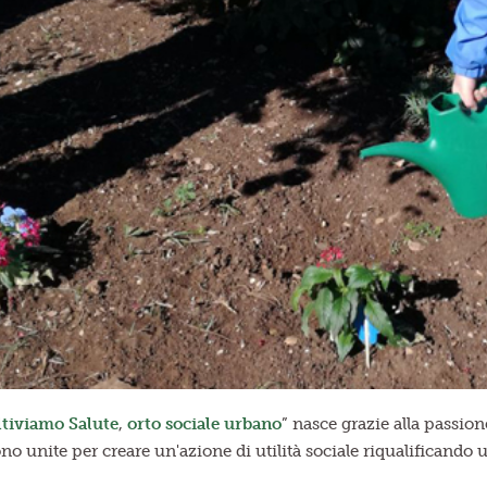
ltiviamo Salute
,
orto sociale urbano
” nasce grazie alla passio
ono unite per creare un'azione di utilità sociale riqualifican