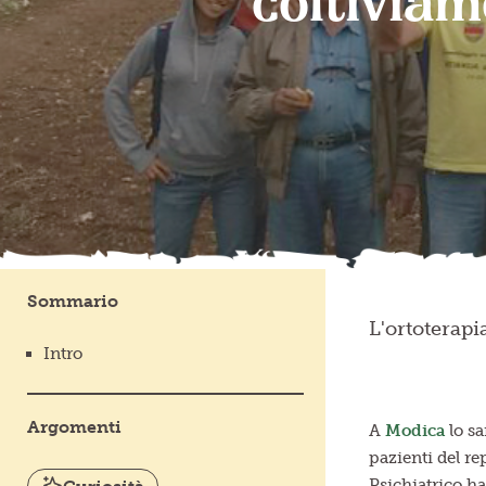
coltiviam
Sommario
L'ortoterapi
Intro
Argomenti
A
Modica
lo sa
pazienti del re
Psichiatrico ha