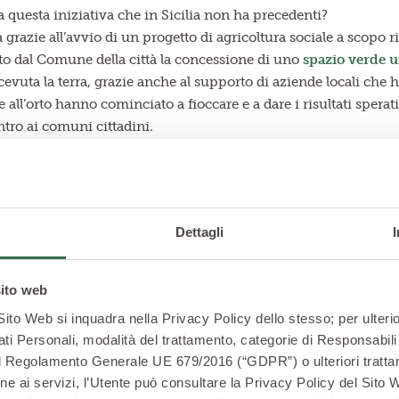
 questa iniziativa che in Sicilia non ha precedenti?
grazie all’avvio di un progetto di agricoltura sociale a scopo ri
to dal Comune della città la concessione di uno
spazio verde 
vuta la terra, grazie anche al supporto di aziende locali che 
te all’orto hanno cominciato a fioccare e a dare i risultati spera
ntro ai comuni cittadini.
onsegnati ai gruppi di acquisto solidale della città perché lo sc
nno “
il mercatino delle mamme di Modica
”, un gruppo nato ne
cia a frequentare lo spazio verde con l’intento di avvicinare i 
Dettagli
olo Legambiente “Melograno”, le mamme sono riuscite a mettersi
oriale che da sempre è impegnato nelle iniziative di integrazio
sito web
ambe le realtà di acquisire forza e chiedere a gran voce di siste
 Sito Web si inquadra nella Privacy Policy dello stesso; per ulterio
anche con un’
area gioco
per bambini.
ati Personali, modalità del trattamento, categorie di Responsabili 
cittadini uniti in orto per il bene della colletti
2 del Regolamento Generale UE 679/2016 (“GDPR”) o ulteriori trattam
zione ai servizi, l’Utente può consultare la Privacy Policy del Sito