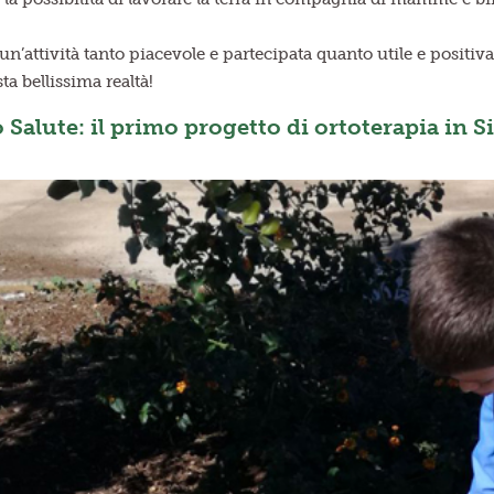
 un’attività tanto piacevole e partecipata quanto utile e positi
a bellissima realtà!
Salute: il primo progetto di ortoterapia in Si