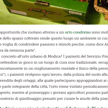
e opportunità che ruotano attorno a un
orto condiviso
sono molt
 dello spazio coltivato rende questo luogo un ambiente in cui 
e voglia di condividere passioni e stimoli perché, come dice A
 va da nessuna parte”.
concreto all’orto urbano di Modica? I pazienti del Servizio Psic
 mettendosi in gioco in un luogo di cura non tradizionale, rec
oncretamente in un miglioramento mentale e fisico della persona.
”), i pazienti svolgono ogni lavoro, dalla pulizia del suolo alla
vendita degli ortaggi, alla quale partecipano appoggiandosi ai g
parte integrante della città, l’orto viene visitato periodicame
aperto; mentre al pomeriggio i giovani agricoltori possono parte
aboratorio di giardinaggio pensato per curare le aiuole della piaz