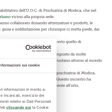
abilitativo dell’U.O.C. di Psichiatria di Modica, che nel
urbano
vicino alla propria sede.
hanno collaborato donando attrezzature e prodotti, le
ti: gioia e soddisfazione per chiunque ci metta piede, dai
opo di “Coltiviamo salute” non è certo quello di
l 2014 in un social network e composto da molte
figli alle piante e ai valori che ruotano attorno al mondo
Informazioni sui cookie
 in contatto con il Servizio di psichiatria di Modica,
ne sociale per i propri pazienti. Questo incontro ha
mare e abbellire la piazza adiacente all’orto,
ri informazioni in merito a:
e Incaricati, esercizio dei
vità
enti relativi ai Dati Personali
 Web
cliccando qui
la Cookie