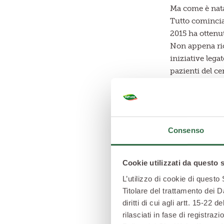
Ma come è nata
Tutto comincia 
2015 ha ottenu
Non appena rice
iniziative lega
pazienti del ce
E i raccolti? C
guadagnare!
Dallo scorso a
modicane, comin
Consenso
dell’orto.
Tramite il circ
Servizio Territ
Cookie utilizzati da questo 
permesso a entr
L’utilizzo di cookie di questo
attrezzandola 
Titolare del trattamento dei D
Pazienti e 
diritti di cui agli artt. 15-2
rilasciati in fase di registra