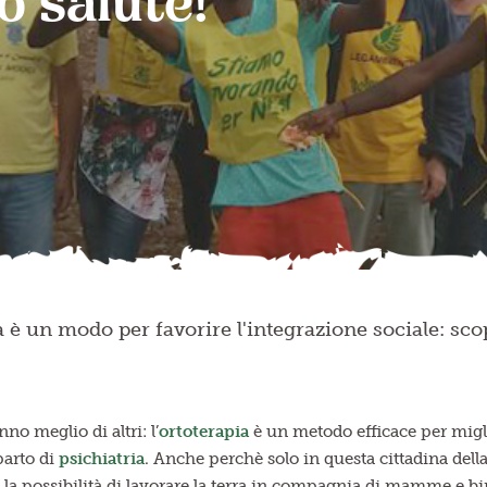
o salute!
a è un modo per favorire l'integrazione sociale: scop
nno meglio di altri: l’
ortoterapia
è un metodo efficace per miglio
parto di
psichiatria
. Anche perchè solo in questa cittadina dell
 la possibilità di lavorare la terra in compagnia di mamme e bi