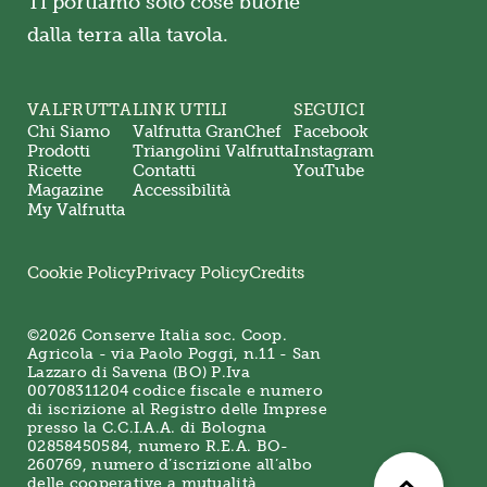
Ti portiamo solo cose buone
dalla terra alla tavola.
VALFRUTTA
LINK UTILI
SEGUICI
Chi Siamo
Valfrutta GranChef
Facebook
Prodotti
Triangolini Valfrutta
Instagram
Ricette
Contatti
YouTube
Magazine
Accessibilità
My Valfrutta
Cookie Policy
Privacy Policy
Credits
©2026 Conserve Italia soc. Coop.
Agricola - via Paolo Poggi, n.11 - San
Lazzaro di Savena (BO) P.Iva
00708311204 codice fiscale e numero
di iscrizione al Registro delle Imprese
presso la C.C.I.A.A. di Bologna
02858450584, numero R.E.A. BO-
260769, numero d’iscrizione all’albo
delle cooperative a mutualità