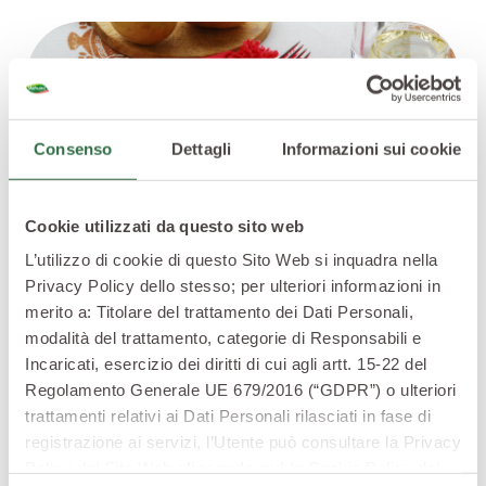
Consenso
Dettagli
Informazioni sui cookie
Cookie utilizzati da questo sito web
L’utilizzo di cookie di questo Sito Web si inquadra nella
Privacy Policy dello stesso; per ulteriori informazioni in
merito a: Titolare del trattamento dei Dati Personali,
modalità del trattamento, categorie di Responsabili e
Se son patate al cartoccio, la buccia
Incaricati, esercizio dei diritti di cui agli artt. 15-22 del
rimane al suo posto
Regolamento Generale UE 679/2016 (“GDPR”) o ulteriori
trattamenti relativi ai Dati Personali rilasciati in fase di
Non privatele della buccia, le
patate al cartoccio
son
registrazione ai servizi, l’Utente può consultare la Privacy
buone così come mamma natura le ha fatte.
Policy del Sito Web
cliccando qui
la Cookie Policy del
Come prepararle? Inserite una noce di burro al centro