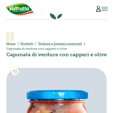
CHI SIAMO
Il Manifesto
SCOPRI L’ORIGINE
Home
Prodotti
Verdure e Legumi conservati
Caponata di verdure con capperi e olive
La Filiera Produttiva
SOSTENIBILITÀ
Caponata di verdure con capperi e olive
Le Persone
PRODOTTI
La Storia
Verdure e Legumi conservati
RICETTE
Il Sociale
Conserve di pomodoro
MAGAZINE
La Tracciabilità
Piatti pronti vegetali
Succhi di frutta