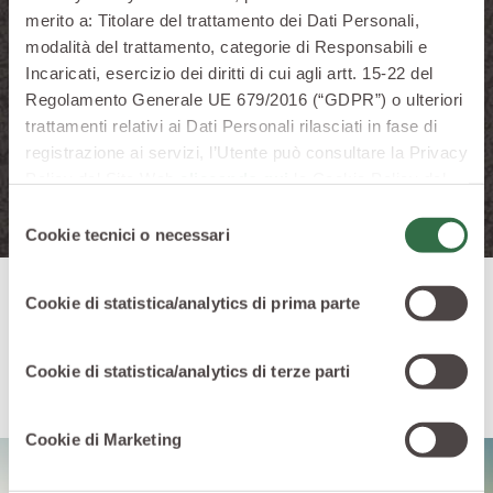
merito a: Titolare del trattamento dei Dati Personali,
modalità del trattamento, categorie di Responsabili e
Incaricati, esercizio dei diritti di cui agli artt. 15-22 del
Regolamento Generale UE 679/2016 (“GDPR”) o ulteriori
Confezione da
320 g
trattamenti relativi ai Dati Personali rilasciati in fase di
registrazione ai servizi, l’Utente può consultare la Privacy
Policy del Sito Web
cliccando qui
la Cookie Policy del
Sito Web
cliccando qui
o le informative privacy
Selezione
specifiche per i servizi forniti tramite il Sito Web.
Cookie tecnici o necessari
del
consenso
Cookie di statistica/analytics di prima parte
Genuinità, semplicità,
sostenibilità
Cookie di statistica/analytics di terze parti
Cookie di Marketing