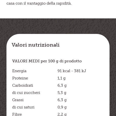
casa con il vantaggio della rapidità.
Valori nutrizionali
VALORI MEDI per 100 g di prodotto
Energia
91 kcal - 381 kJ
Proteine
1,1 g
Carboidrati
6,3 g
di cui zuccheri
5,3 g
Grassi
6,3 g
di cui saturi
0,9 g
Fibre
2,2 g