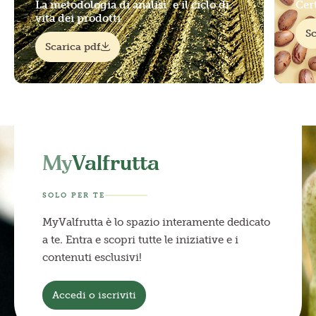
La metodologia di analisi e il ciclo di
Cer
vita dei prodotti
Sc
Scarica pdf
My
Valfrutta
SOLO PER TE
MyValfrutta è lo spazio interamente dedicato
a te. Entra e scopri tutte le iniziative e i
contenuti esclusivi!
Accedi o iscriviti