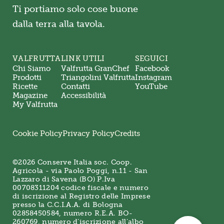
Ti portiamo solo cose buone
dalla terra alla tavola.
VALFRUTTA
LINK UTILI
SEGUICI
Chi Siamo
Valfrutta GranChef
Facebook
Prodotti
Triangolini Valfrutta
Instagram
Ricette
Contatti
YouTube
Magazine
Accessibilità
My Valfrutta
Cookie Policy
Privacy Policy
Credits
©2026 Conserve Italia soc. Coop.
Agricola - via Paolo Poggi, n.11 - San
Lazzaro di Savena (BO) P.Iva
00708311204 codice fiscale e numero
di iscrizione al Registro delle Imprese
presso la C.C.I.A.A. di Bologna
02858450584, numero R.E.A. BO-
260769, numero d’iscrizione all’albo