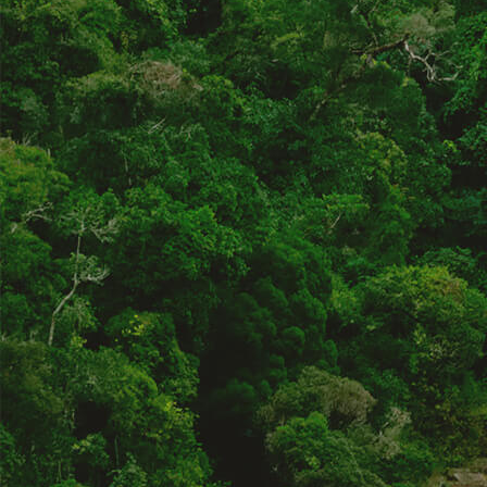
Frutta in pezzi
Polpe di frutta
Linea BIO
Prodotti freschi