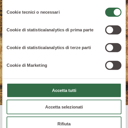
Sito Web
cliccando qui
o le informative privacy
Selezione
specifiche per i servizi forniti tramite il Sito Web.
Cookie tecnici o necessari
del
consenso
Cookie di statistica/analytics di prima parte
Cookie di statistica/analytics di terze parti
Cookie di Marketing
Accetta tutti
Accetta selezionati
Rifiuta