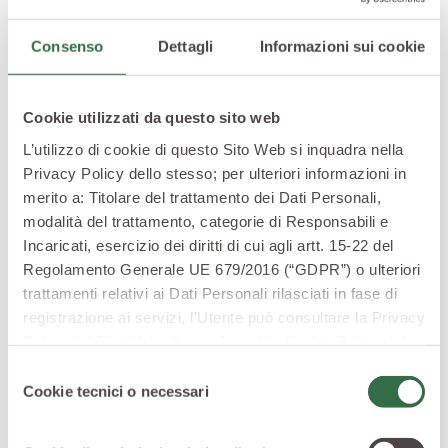
della pazienza e della condivisione attiva.
P-Orto in città vive grazie dalla volontà delle persone,
Consenso
Dettagli
Informazioni sui cookie
cittadini che non hanno paura di mettersi in gioco per
il sociale spendendo tempo e energie per un ideale di
Cookie utilizzati da questo sito web
collettività compartecipata priva di pregiudizi, un po’
come fanno gli
ortisti multiculturali di San Sperate in
L’utilizzo di cookie di questo Sito Web si inquadra nella
Sardegna
.
Privacy Policy dello stesso; per ulteriori informazioni in
Nasce da questa visione anche l’idea di autofinanziarsi,
merito a: Titolare del trattamento dei Dati Personali,
evitando inutili accordi economici con entità che
modalità del trattamento, categorie di Responsabili e
avrebbero potuto minare o condizionare i buoni
Incaricati, esercizio dei diritti di cui agli artt. 15-22 del
Regolamento Generale UE 679/2016 (“GDPR”) o ulteriori
propositi e la libertà che si respira in questo spazio
trattamenti relativi ai Dati Personali rilasciati in fase di
verde unico in Italia.
registrazione ai servizi, l’Utente può consultare la Privacy
I cittadini di Arezzo, vero cuore
Policy del Sito Web
cliccando qui
la Cookie Policy del
pulsante dell’orto
Sito Web
cliccando qui
o le informative privacy
Selezione
specifiche per i servizi forniti tramite il Sito Web.
Cookie tecnici o necessari
del
consenso