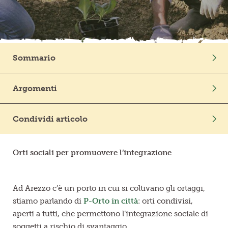
Frutta in pezzi
Polpe di frutta
Sommario
Linea BIO
Intro
Argomenti
Prodotti freschi
Curiosità
Coltivazione
Condividi articolo
Orti sociali per promuovere l’integrazione
Ad Arezzo c’è un porto in cui si coltivano gli ortaggi,
stiamo parlando di
P-Orto in città
: orti condivisi,
aperti a tutti, che permettono l’integrazione sociale di
soggetti a rischio di svantaggio.