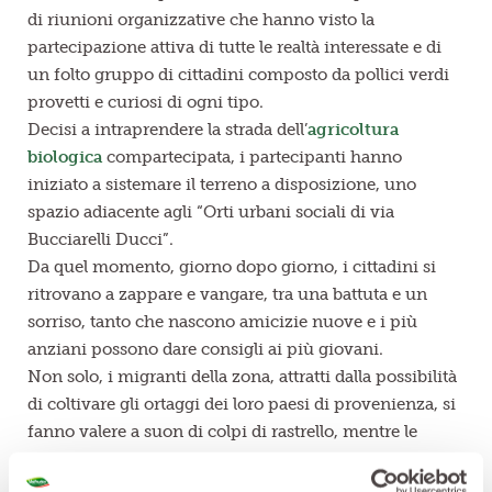
di riunioni organizzative che hanno visto la
partecipazione attiva di tutte le realtà interessate e di
un folto gruppo di cittadini composto da pollici verdi
provetti e curiosi di ogni tipo.
Decisi a intraprendere la strada dell’
agricoltura
biologica
compartecipata, i partecipanti hanno
iniziato a sistemare il terreno a disposizione, uno
spazio adiacente agli “Orti urbani sociali di via
Bucciarelli Ducci”.
Da quel momento, giorno dopo giorno, i cittadini si
ritrovano a zappare e vangare, tra una battuta e un
sorriso, tanto che nascono amicizie nuove e i più
anziani possono dare consigli ai più giovani.
Non solo, i migranti della zona, attratti dalla possibilità
di coltivare gli ortaggi dei loro paesi di provenienza, si
fanno valere a suon di colpi di rastrello, mentre le
associazioni a supporto dei disabili aiutano i loro
associati a integrarsi nel gruppo e a imparare i valori