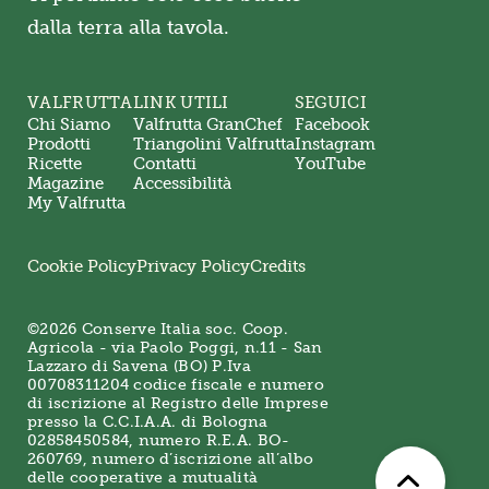
dalla terra alla tavola.
VALFRUTTA
LINK UTILI
SEGUICI
Chi Siamo
Valfrutta GranChef
Facebook
Prodotti
Triangolini Valfrutta
Instagram
Ricette
Contatti
YouTube
Magazine
Accessibilità
My Valfrutta
Cookie Policy
Privacy Policy
Credits
©2026 Conserve Italia soc. Coop.
Agricola - via Paolo Poggi, n.11 - San
Lazzaro di Savena (BO) P.Iva
00708311204 codice fiscale e numero
di iscrizione al Registro delle Imprese
presso la C.C.I.A.A. di Bologna
02858450584, numero R.E.A. BO-
260769, numero d’iscrizione all’albo
delle cooperative a mutualità