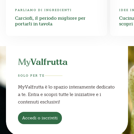
PARLIAMO DI INGREDIENTI
IDEE I
Carciofi, il periodo migliore per
Cucina
portarli in tavola
scopri 
My
Valfrutta
SOLO PER TE
MyValfrutta è lo spazio interamente dedicato
a te. Entra e scopri tutte le iniziative e i
contenuti esclusivi!
Accedi o iscriviti