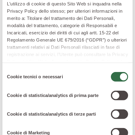
L’utilizzo di cookie di questo Sito Web si inquadra nella
Privacy Policy dello stesso; per ulteriori informazioni in
merito a: Titolare del trattamento dei Dati Personali,
modalità del trattamento, categorie di Responsabili e
Incaricati, esercizio dei diritti di cui agli artt. 15-22 del
Regolamento Generale UE 679/2016 (“GDPR”) o ulteriori
trattamenti relativi ai Dati Personali rilasciati in fase di
registrazione ai servizi, l’Utente può consultare la Privacy
Policy del Sito Web
cliccando qui
la Cookie Policy del
Sito Web
cliccando qui
o le informative privacy
Selezione
specifiche per i servizi forniti tramite il Sito Web.
Cookie tecnici o necessari
del
consenso
Qualità garantita IGP
Cookie di statistica/analytics di prima parte
Il romanesco è un ortaggio speciale ed è per questo
che il
carciofo mammola
è stato insignito del marchio
Cookie di statistica/analytics di terze parti
IGP, onorificenza che dimostra come la qualità del
prodotto sia necessariamente legata al luogo in cui
Cookie di Marketing
questo viene coltivato.