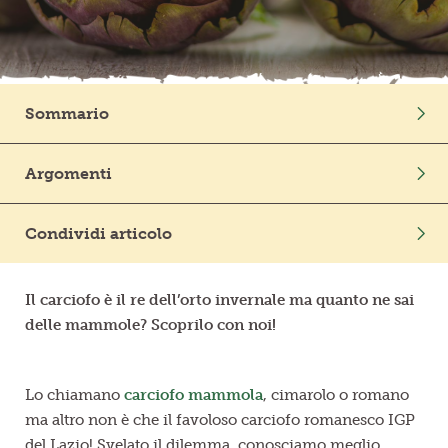
Frutta in pezzi
Polpe di frutta
Sommario
Linea BIO
Intro
Argomenti
Prodotti freschi
Perché il romanesco è chiamato mammola o
cimarolo?
Ortaggi
Curiosità
Mondo Vegetale
Condividi articolo
Dall’antico Egitto a oggi, tutti amano i carciofi!
Regola la digestione e ripulisce il fegato
Il carciofo è il re dell’orto invernale ma quanto ne sai
Qualità garantita IGP
delle mammole? Scoprilo con noi!
In cucina, dagli antichi romani ai giorni nostri
Lo chiamano
carciofo mammola
, cimarolo o romano
ma altro non è che il favoloso carciofo romanesco IGP
del Lazio! Svelato il dilemma, conosciamo meglio