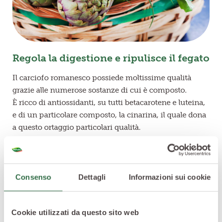
Regola la digestione e ripulisce il fegato
Il carciofo romanesco possiede moltissime qualità
grazie alle numerose sostanze di cui è composto.
È ricco di antiossidanti, su tutti betacarotene e luteina,
e di un particolare composto, la cinarina, il quale dona
a questo ortaggio particolari qualità.
Se gli antiossidanti combattono i radicali liberi
contrastando le malattie, la cinarina dona al carciofo
importanti doti epato-regolatrici, depurative e
disintossicanti: è in grado di mantenere in salute
Consenso
Dettagli
Informazioni sui cookie
l’apparato digerente e il fegato e di regolarne l’attività.
Cookie utilizzati da questo sito web