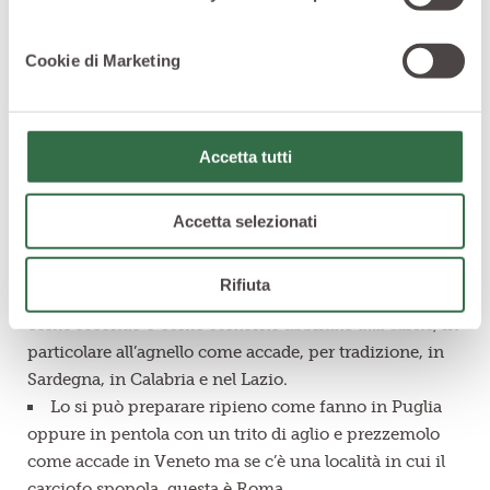
modi
tanto che, bene o male, ogni regione italiana ha
una
ricetta tradizionale
che ne prevede l’uso.
Cookie di Marketing
Tagliato fino e condito con olio, sale, pepe e limone,
può essere usato per preparare un
carpaccio
molto
saporito, specie se in abbinamento a scaglie di grana.
Accetta tutti
Oppure potrete preparate un
antipasto
tanto
semplice quanto sfizioso: potete spalmare su delle fette
di pane della crema di carciofo oppure preparare un
Accetta selezionati
piatto freddo con affettati e carciofini sott’olio.
Ideale come base per
risotti
o come ingrediente
Rifiuta
principale di
vellutate
, il carciofo dà il meglio di sé
come secondo o come contorno abbinato alla
carne
, in
particolare all’agnello come accade, per tradizione, in
Sardegna, in Calabria e nel Lazio.
Lo si può preparare ripieno come fanno in Puglia
oppure in pentola con un trito di aglio e prezzemolo
come accade in Veneto ma se c’è una località in cui il
carciofo spopola, questa è Roma.