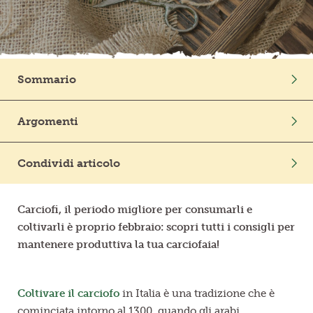
Frutta in pezzi
Polpe di frutta
Sommario
Linea BIO
Intro
Argomenti
Prodotti freschi
Ortaggi
In Cucina
Condividi articolo
Mondo Vegetale
Carciofi, il periodo migliore per consumarli e
coltivarli è proprio febbraio: scopri tutti i consigli per
mantenere produttiva la tua carciofaia!
Coltivare il carciofo
in Italia è una tradizione che è
cominciata intorno al 1300, quando gli arabi