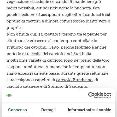
vegetazione eccedente cercando di mantenere più
radici possibili, quindi richiudete la buchetta. Ora
potete decidere di assaporare degli ottimi carducci lessi
oppure di metterli a dimora come fossero piante vere e
proprie.
Non è finita qui, zappettate il terreno tra le piante per
eliminare le erbacce e al contempo controllate lo
sviluppo dei capolini. Certo, perché febbraio è anche
periodo di raccolta del carciofo: nel Sud Italia
moltissime varietà di carciofo sono nel pieno della loro
stagione produttiva. A meno che le temperature non
siano eccessivamente basse, durante queste settimane
si raccolgono i capolini di
carciofo Brindisino
, di
carciofo catanese e di Spinoso di Sardegna.
Nelle zone più al Nord (e in quelle meno miti) è
possibile recuperare i primi capolini prodotti delle
varietà a ciclo primaverile, come quelli del carciofo di
Consenso
Dettagli
Informazioni sui cookie
Paestum o del violetto di Toscana.