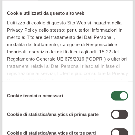
Dall’antipasto allo sgroppino, un menù
Cookie utilizzati da questo sito web
tradizionale a base di carciofo
L’utilizzo di cookie di questo Sito Web si inquadra nella
Privacy Policy dello stesso; per ulteriori informazioni in
merito a: Titolare del trattamento dei Dati Personali,
modalità del trattamento, categorie di Responsabili e
Incaricati, esercizio dei diritti di cui agli artt. 15-22 del
Regolamento Generale UE 679/2016 (“GDPR”) o ulteriori
trattamenti relativi ai Dati Personali rilasciati in fase di
registrazione ai servizi, l’Utente può consultare la Privacy
Policy del Sito Web
cliccando qui
la Cookie Policy del
Sito Web
cliccando qui
o le informative privacy
Selezione
specifiche per i servizi forniti tramite il Sito Web.
Cookie tecnici o necessari
del
consenso
Cookie di statistica/analytics di prima parte
In un periodo così produttivo è impossibile resistere
alla bontà del carciofo: fritto, lesso, crudo, in padella o
Cookie di statistica/analytics di terze parti
in pentola; può essere
preparato in moltissimi