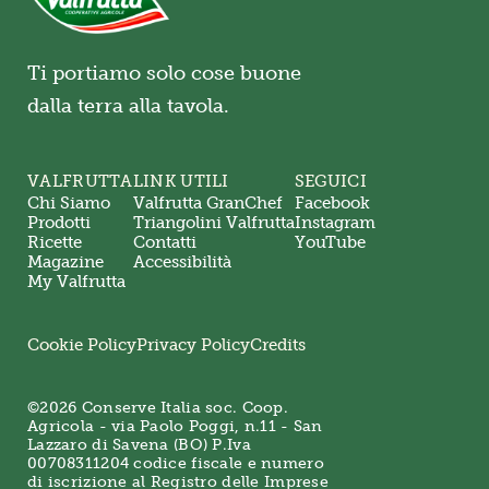
Ti portiamo solo cose buone
dalla terra alla tavola.
VALFRUTTA
LINK UTILI
SEGUICI
Chi Siamo
Valfrutta GranChef
Facebook
Prodotti
Triangolini Valfrutta
Instagram
Ricette
Contatti
YouTube
Magazine
Accessibilità
My Valfrutta
Cookie Policy
Privacy Policy
Credits
©2026 Conserve Italia soc. Coop.
Agricola - via Paolo Poggi, n.11 - San
Lazzaro di Savena (BO) P.Iva
00708311204 codice fiscale e numero
di iscrizione al Registro delle Imprese