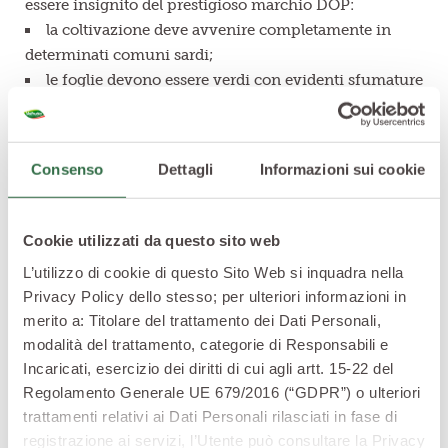
essere insignito del prestigioso marchio DOP:
la coltivazione deve avvenire completamente in
determinati comuni sardi;
le foglie devono essere verdi con evidenti sfumature
violetto;
il capolino deve avere una forma conica e allungata;
le foglie devono presentare una spina di colore
Consenso
Dettagli
Informazioni sui cookie
giallo all’apice;
le foglie devono essere carnose ma allo stesso tempo
morbide e croccanti;
Cookie utilizzati da questo sito web
all’assaggio il sapore del carciofo deve essere
L’utilizzo di cookie di questo Sito Web si inquadra nella
equilibrato, un connubio perfetto tra amarognolo e
Privacy Policy dello stesso; per ulteriori informazioni in
dolce.
merito a: Titolare del trattamento dei Dati Personali,
In cucina è un ingrediente dal sapore
modalità del trattamento, categorie di Responsabili e
Incaricati, esercizio dei diritti di cui agli artt. 15-22 del
unico
Regolamento Generale UE 679/2016 (“GDPR”) o ulteriori
trattamenti relativi ai Dati Personali rilasciati in fase di
registrazione ai servizi, l’Utente può consultare la Privacy