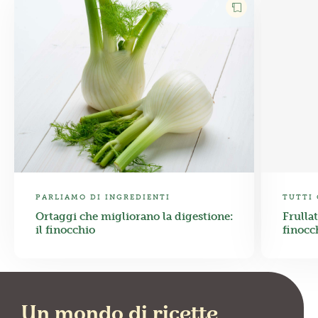
PARLIAMO DI INGREDIENTI
TUTTI 
Ortaggi che migliorano la digestione:
Frulla
il finocchio
finocc
Un mondo di ricette