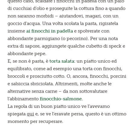
questo caso, scaldate i finocchi in padella con un paio
di cucchiai d’olio e proseguite la cottura fino a quando
non saranno morbidi – aiutandovi, magari, con un
goccio d’acqua. Una volta scolata la pasta, rigiratela
insieme
ai finocchi in padella
e spolverate con
abbondante parmigiano (o pecorino). Per una nota
extra di sapore, aggiungete qualche cubetto di speck e
abbondante pepe.
E, se non è pasta, è
torta salata
: un piatto unico ed
equilibrato, come ad esempio una torta con finocchi,
broccoli e prosciutto cotto. O, ancora, finocchi, porcini
e salsiccia sbriciolata. Altrimenti, molte anche le
alternative senza carne – da non sottovalutare
l’abbinamento
finocchio-salmone
.
La regola di un buon piatto unico ve l’avevamo
spiegata
qui
e, se ve l’eravate persa, questo è un ottimo
momento per recuperare.