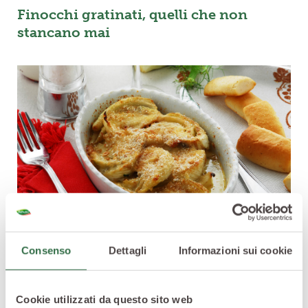
Finocchi gratinati, quelli che non
stancano mai
Consenso
Dettagli
Informazioni sui cookie
Un grande must del finocchio, quel piatto che, nel suo
sapore delicato ma al contempo goloso, riesce a
Cookie utilizzati da questo sito web
conquistare tutti:
i finocchi gratinati
.