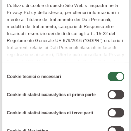
L’utilizzo di cookie di questo Sito Web si inquadra nella
Lessate i finocchi e lasciateli freddare
Privacy Policy dello stesso; per ulteriori informazioni in
Tagliateli a fette e adagiateli in una teglia unta con
merito a: Titolare del trattamento dei Dati Personali,
un po’ di burro
modalità del trattamento, categorie di Responsabili e
Aggiungete la besciamella
Incaricati, esercizio dei diritti di cui agli artt. 15-22 del
Cospargete di formaggio: in questo caso potete
Regolamento Generale UE 679/2016 (“GDPR”) o ulteriori
scegliere tra parmigiano e pecorino a seconda del
trattamenti relativi ai Dati Personali rilasciati in fase di
vostro gusto
registrazione ai servizi, l’Utente può consultare la Privacy
Cuocete per circa trenta minuti
Policy del Sito Web
cliccando qui
la Cookie Policy del
Filanti, saporiti, caldi, e con una piacevole crosticina
Sito Web
cliccando qui
o le informative privacy
Selezione
dorata. Da provare anche con l’aggiunta di altre
specifiche per i servizi forniti tramite il Sito Web.
Cookie tecnici o necessari
del
verdure di stagione, come ad esempio
i broccoli
. E, per
consenso
una nota di profumo in più, cospargeteli anche con
una spruzzata di succo d’arancia o di limone.
Cookie di statistica/analytics di prima parte
Uno sguardo fresco: insalate con
Cookie di statistica/analytics di terze parti
finocchi
Cookie di Marketing