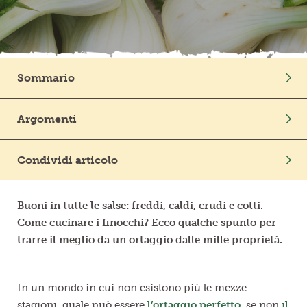
Frutta in pezzi
Polpe di frutta
Sommario
Linea BIO
Intro
Argomenti
Prodotti freschi
Ortaggi
In Cucina
Condividi articolo
Buoni in tutte le salse: freddi, caldi, crudi e cotti.
Come cucinare i finocchi? Ecco qualche spunto per
trarre il meglio da un ortaggio dalle mille proprietà.
In un mondo in cui non esistono più le mezze
stagioni, quale può essere
l’ortaggio perfetto
, se non
il