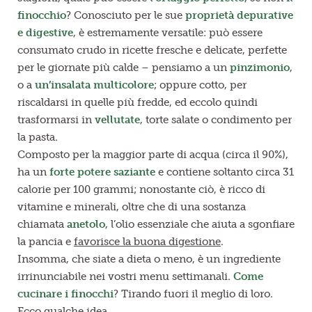
finocchio
? Conosciuto per le sue
proprietà depurative
e digestive
, è estremamente versatile: può essere
consumato crudo in ricette fresche e delicate, perfette
per le giornate più calde – pensiamo a un
pinzimonio
,
o a
un’insalata multicolore
; oppure cotto, per
riscaldarsi in quelle più fredde, ed eccolo quindi
trasformarsi in
vellutate
, torte salate o condimento per
la pasta.
Composto per la maggior parte di acqua (circa il 90%),
ha un
forte potere saziante
e contiene soltanto circa 31
calorie per 100 grammi; nonostante ciò, è ricco di
vitamine e minerali, oltre che di una sostanza
chiamata
anetolo
, l’olio essenziale che aiuta a sgonfiare
la pancia e
favorisce la buona digestione
.
Insomma, che siate a dieta o meno, è un ingrediente
irrinunciabile nei vostri menu settimanali.
Come
cucinare i finocchi
? Tirando fuori il meglio di loro.
Ecco qualche idea.