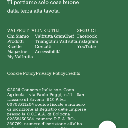
Ti portiamo solo cose buone
dalla terra alla tavola.
VALFRUTTA
LINK UTILI
SEGUICI
Chi Siamo
Valfrutta GranChef
Facebook
Prodotti
Triangolini Valfrutta
Instagram
Ricette
Contatti
YouTube
Magazine
Accessibilità
My Valfrutta
Cookie Policy
Privacy Policy
Credits
©2026 Conserve Italia soc. Coop.
Agricola - via Paolo Poggi, n.11 - San
Lazzaro di Savena (BO) P.Iva
00708311204 codice fiscale e numero
di iscrizione al Registro delle Imprese
presso la C.C.I.A.A. di Bologna
02858450584, numero R.E.A. BO-
260769, numero d’iscrizione all’albo