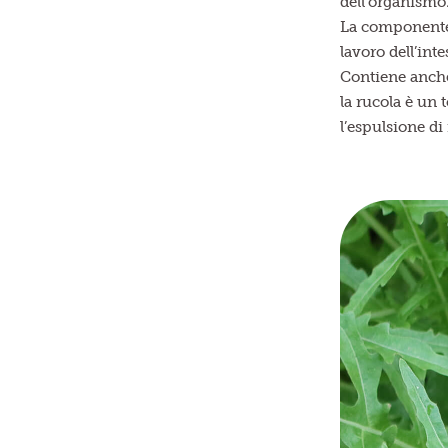
dell’organismo
La componente i
lavoro dell’int
Contiene anche 
la rucola è un 
l’espulsione di