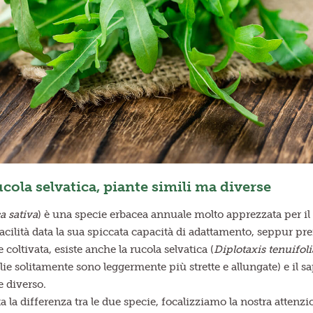
cola selvatica, piante simili ma diverse
a sativa
) è una specie erbacea annuale molto apprezzata per il 
facilità data la sua spiccata capacità di adattamento, seppur pref
e coltivata, esiste anche la rucola selvatica (
Diplotaxis tenuifoli
oglie solitamente sono leggermente più strette e allungate) e i
 diverso.
a la differenza tra le due specie, focalizziamo la nostra attenzi