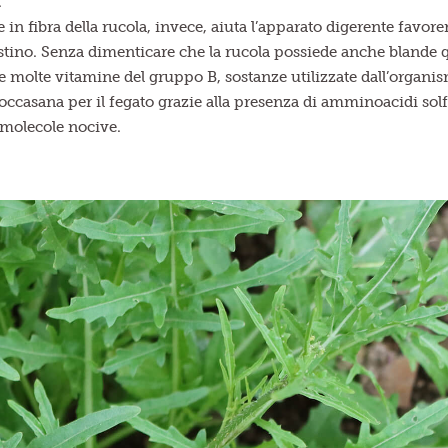
.
n fibra della rucola, invece, aiuta l’apparato digerente favore
estino. Senza dimenticare che la rucola possiede anche blande q
molte vitamine del gruppo B, sostanze utilizzate dall’organismo 
toccasana per il fegato grazie alla presenza di amminoacidi solf
 molecole nocive.