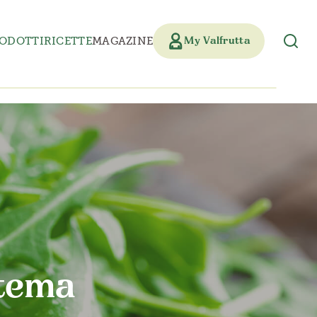
ODOTTI
RICETTE
MAGAZINE
My Valfrutta
stema