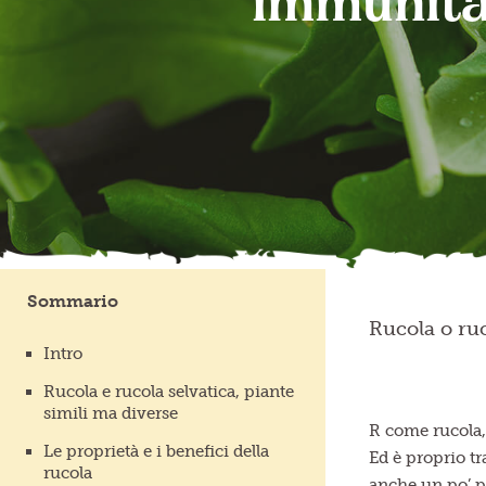
immunita
Sommario
Rucola o ruc
Intro
Rucola e rucola selvatica, piante
simili ma diverse
R come rucola, 
Le proprietà e i benefici della
Ed è proprio tr
rucola
anche un po’ p