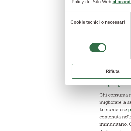
Policy del Sito Web
cliccand
Selezione
Cookie tecnici o necessari
del
consenso
Rifiuta
Le propriet
Chi consuma ruc
migliorare la sa
Le numerose
p
contenuta nell
immunitario. Qu