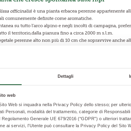
issa officinalis
) è una pianta erbacea perenne appartenente all
tali comunemente definite come aromatiche.
ntanea su tutto l’arco alpino e negli incolti di campagna, prefe
utto il territorio,dalla pianura fino a circa 2000 m s.l.m.
getale perenne alto non più di 10 cm che sopravvive anche alle
efinite rizomi.
melissa è abbastanza semplice, perché basta osservare i suoi fus
leggermente pelose, simili a quelle dell'ortica ma con margini a
nare la vegetazione, se nell’aria si sprigiona potrete star certi d
Dettagli
lizzano le foglie, i fiori e gli steli della melissa e la raccolta a
ura. La prima raccolta si effettua a giugno e solitamente prevede
ù proficua e avviene a metà settembre. In questo caso si è soliti
sito web
 riporre a mazzetti.
 Sito Web si inquadra nella Privacy Policy dello stesso; per ulterio
ati Personali, modalità del trattamento, categorie di Responsabili 
2 del Regolamento Generale UE 679/2016 (“GDPR”) o ulteriori trattam
zione ai servizi, l’Utente può consultare la Privacy Policy del Sito