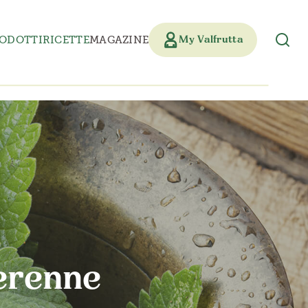
ODOTTI
RICETTE
MAGAZINE
My Valfrutta
perenne