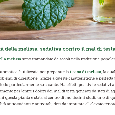
à della melissa, sedativa contro il mal di test
ella melissa
sono tramandate da secoli nella tradizione popolar
romatica è utilizzata per preparare la
tisana di melissa
, la qua
roblemi di digestione. Grazie a queste caratteristiche è perfetta
odo particolarmente stressante. Ha effetti positivi e sedativi 
amente per lenire i dolori dei mal di testa generati da stati di a
ni questa pianta è stata al centro di moltissimi studi, uno di q
ità antiossidanti e antivirali, doti da imputare all’elevato ten