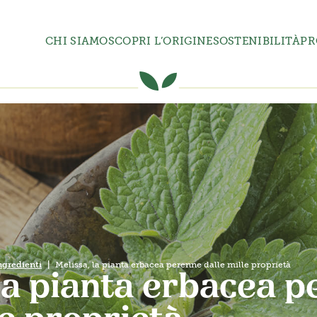
CHI SIAMO
SCOPRI L’ORIGINE
SOSTENIBILITÀ
PR
ngredienti
Melissa, la pianta erbacea perenne dalle mille proprietà
la pianta erbacea 