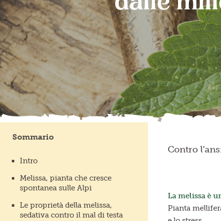
dalle mil
Sommario
Contro l’ans
Intro
Melissa, pianta che cresce
spontanea sulle Alpi
La melissa è u
Le proprietà della melissa,
Pianta mellifer
sedativa contro il mal di testa
e lo stress.