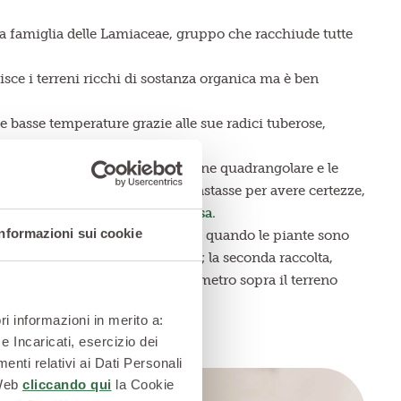
a famiglia delle Lamiaceae, gruppo che racchiude tutte
risce i terreni ricchi di sostanza organica ma è ben
 basse temperature grazie alle sue radici tuberose,
ti eretti dalla particolare sezione quadrangolare e le
rrotondati. Se ciò ancora non bastasse per avere certezze,
i aver trovato la
pianta di melissa
.
Informazioni sui cookie
vviene due volte all’anno, in estate, quando le piante sono
 di asportare solo alcune foglie; la seconda raccolta,
 tagliare le piante qualche centimetro sopra il terreno
ri informazioni in merito a:
e Incaricati, esercizio dei
enti relativi ai Dati Personali
 Web
cliccando qui
la Cookie