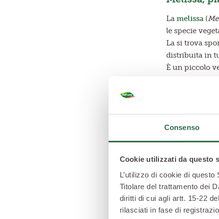
La
melissa
(
Mel
le specie vege
La si trova spo
distribuita in t
È un piccolo ve
tecnicamente d
Riconoscere la 
piccole foglie 
provate a strofi
Consenso
In cucina si uti
in piena fiorit
invece, è la pi
Cookie utilizzati da questo 
così da poterle
L’utilizzo di cookie di questo
Titolare del trattamento dei D
diritti di cui agli artt. 15-2
rilasciati in fase di registra