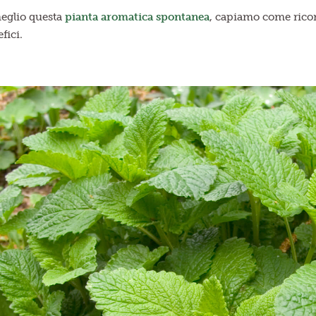
eglio questa
pianta aromatica spontanea
, capiamo come ricon
efici.