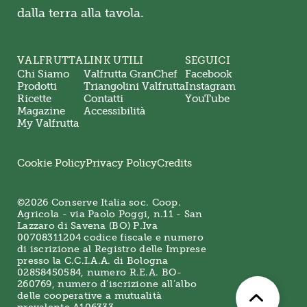
dalla terra alla tavola.
VALFRUTTA
LINK UTILI
SEGUICI
Chi Siamo
Valfrutta GranChef
Facebook
Prodotti
Triangolini Valfrutta
Instagram
Ricette
Contatti
YouTube
Magazine
Accessibilità
My Valfrutta
Cookie Policy
Privacy Policy
Credits
©2026 Conserve Italia soc. Coop.
Agricola - via Paolo Poggi, n.11 - San
Lazzaro di Savena (BO) P.Iva
00708311204 codice fiscale e numero
di iscrizione al Registro delle Imprese
presso la C.C.I.A.A. di Bologna
02858450584, numero R.E.A. BO-
260769, numero d’iscrizione all’albo
delle cooperative a mutualità