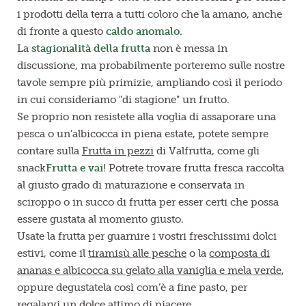
i prodotti della terra a tutti coloro che la amano, anche
di fronte a questo
caldo anomalo
.
La
stagionalità della frutta
non è messa in
discussione, ma probabilmente porteremo sulle nostre
tavole sempre più primizie, ampliando così il periodo
in cui consideriamo "di stagione" un frutto.
Se proprio non resistete alla voglia di assaporare una
pesca o un’albicocca in piena estate, potete sempre
contare sulla
Frutta in pezzi
di Valfrutta, come gli
snack
Frutta e vai
! Potrete trovare frutta fresca raccolta
al giusto grado di maturazione e conservata in
sciroppo o in succo di frutta per esser certi che possa
essere gustata al momento giusto.
Usate la frutta per guarnire i vostri freschissimi dolci
estivi, come il
tiramisù alle pesche
o la
composta di
ananas e albicocca su gelato alla vaniglia e mela verde
,
oppure degustatela così com’è a fine pasto, per
regalarvi un dolce attimo di piacere.