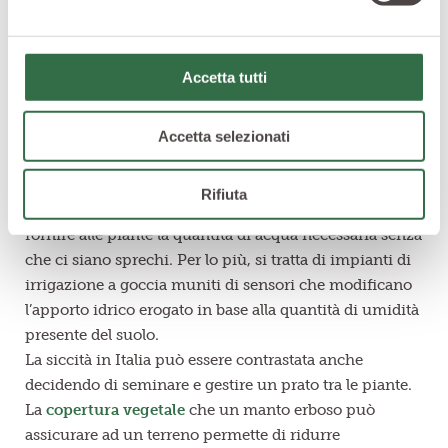
agronomici e delle tecniche che gli agricoltori stanno
mettendo in pratica per cercare di
contrastare
l’emergenza climatica
e
l'allarme siccità
. Tra questi,
Accetta tutti
sono molti quelli che hanno cominciato ad utilizzare
sistemi di irrigazione di precisione, coperture vegetali
nell’interlinea, ma anche alberi da frutto resistenti alla
Accetta selezionati
siccità.
L'irrigazione di precisione
ha un impatto importante
Rifiuta
sulla coltivazione, poiché consente agli agricoltori di
fornire alle piante la quantità di acqua necessaria senza
che ci siano sprechi. Per lo più, si tratta di impianti di
irrigazione a goccia muniti di sensori che modificano
l’apporto idrico erogato in base alla quantità di umidità
presente del suolo.
La siccità in Italia può essere contrastata anche
decidendo di seminare e gestire un prato tra le piante.
La
copertura vegetale
che un manto erboso può
assicurare ad un terreno permette di ridurre