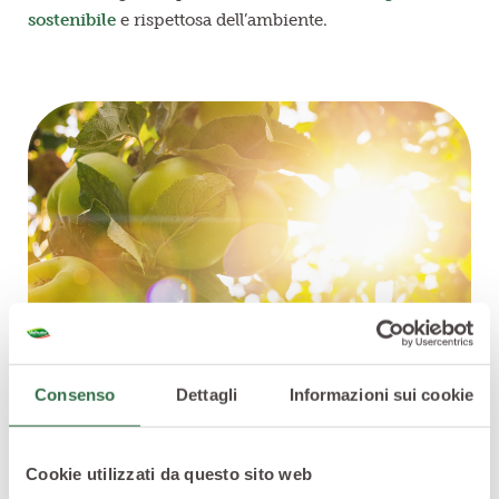
sostenibile
e rispettosa dell’ambiente.
Consenso
Dettagli
Informazioni sui cookie
Raccolta anticipata: tutti i benefici
I
raccolti anticipati
offrono numerosi benefici sia per
Cookie utilizzati da questo sito web