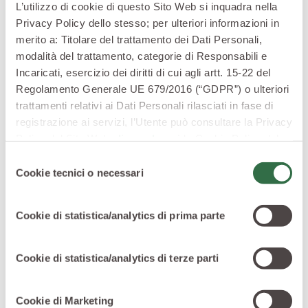
gli agricoltori che per i consumatori:
L’utilizzo di cookie di questo Sito Web si inquadra nella
Per gli
agricoltori
, questa pratica permette di
Privacy Policy dello stesso; per ulteriori informazioni in
ridurre al minimo gli effetti negativi della siccità sulle
merito a: Titolare del trattamento dei Dati Personali,
piante, garantendo
sostenibilità aziendale
nonostante
modalità del trattamento, categorie di Responsabili e
le condizioni climatiche avverse. Inoltre, i raccolti
Incaricati, esercizio dei diritti di cui agli artt. 15-22 del
anticipati consentono agli agricoltori di distinguersi,
Regolamento Generale UE 679/2016 (“GDPR”) o ulteriori
sia perché le aziende si sono dotate di tecnologie adatte
trattamenti relativi ai Dati Personali rilasciati in fase di
sia perché possono fornire al pubblico frutta fresca di
registrazione ai servizi, l’Utente può consultare la Privacy
Policy del Sito Web
cliccando qui
la Cookie Policy del
alta qualità.
Sito Web
cliccando qui
o le informative privacy
Per i
consumatori
, i raccolti anticipati offrono la
Selezione
specifiche per i servizi forniti tramite il Sito Web.
possibilità di gustare vere e proprie primizie,
frutti di
Cookie tecnici o necessari
del
stagione
provenienti da alberi coltivati all’aria aperta e
consenso
colti un po’ prima rispetto a quanto eravamo abituati.
Cookie di statistica/analytics di prima parte
Tecniche agronomiche per coltivare
Cookie di statistica/analytics di terze parti
durante la siccità
La
raccolta anticipata
è solo uno degli strumenti
Cookie di Marketing