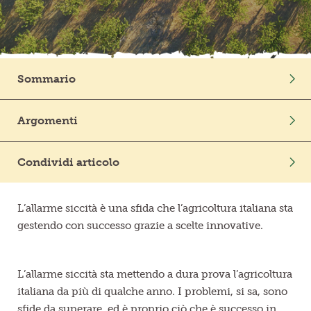
Frutta in pezzi
Polpe di frutta
Sommario
Linea BIO
Intro
Argomenti
Prodotti freschi
La sfida climatica e l’agricoltura
Stagione
Combattere l’allarme siccità con i raccolti anticipati
Condividi articolo
Raccolta anticipata: tutti i benefici
Tecniche agronomiche per coltivare durante la siccità
L’allarme siccità è una sfida che l’agricoltura italiana sta
gestendo con successo grazie a scelte innovative.
Anche con l’emergenza siccità, la frutta di stagione è
assicurata!
L’allarme siccità sta mettendo a dura prova l’agricoltura
italiana da più di qualche anno. I problemi, si sa, sono
sfide da superare, ed è proprio ciò che è successo in