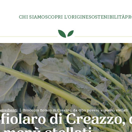
CHI SIAMO
SCOPRI L’ORIGINE
SOSTENIBILITÀ
PR
ngredienti
Broccolo fiolaro di Creazzo, da cibo povero ai menù stellati
fiolaro di Creazzo, 