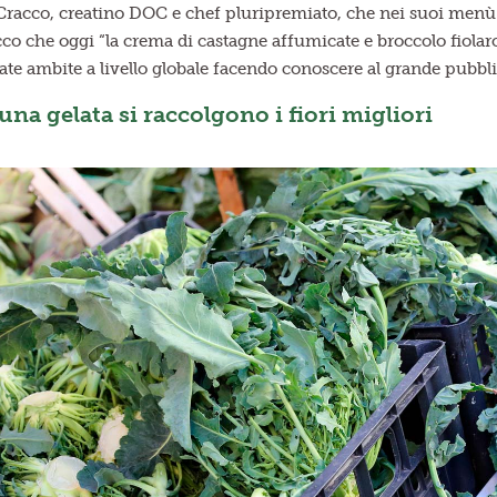
 Cracco, creatino DOC e chef pluripremiato, che nei suoi menù st
cco che oggi “la crema di castagne affumicate e broccolo fiolaro
te ambite a livello globale facendo conoscere al grande pubblic
na gelata si raccolgono i fiori migliori