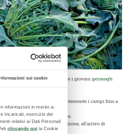
Informazioni sui cookie
i consumano le foglie più tenere e i giovani
germogli
colline beriche di Creazzo.
i agricoltori a irrigare abbondantemente i campi fino a
ri informazioni in merito a:
e Incaricati, esercizio dei
re in un terreno privo di erbacce.
enti relativi ai Dati Personali
 raccolti a mano, come da tradizione, all’arrivo di
 Web
cliccando qui
la Cookie