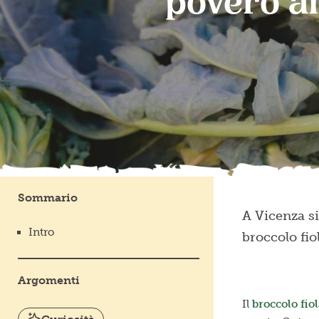
povero ai
Sommario
A Vicenza si
Intro
broccolo fio
Argomenti
Il
broccolo fio