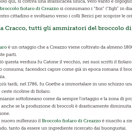
solo qui, si coltiva una Brassicacea unica, vero vanto e orgogl
broccolo fiolaro di Creazzo
si consumano i “fioi” (“figli” in dia
tro cittadino e svoltiamo verso i colli Berici per scoprire le or
a Cracco, tutti gli ammiratori del broccolo d
laro
è un ortaggio che a Creazzo viene coltivato da almeno 1800 
te parti.
tò questa verdura fu Catone il vecchio, nei suoi scritti il fiolaro
 lo consuma; facendoci capire come già in epoca romana il bro
za.
ù tardi, nel 1786, fu Goethe a immortalare in uno schizzo una 
 ceste ricolme di fiolaro.
nianze sottolineano come da sempre l’ortaggio e la zona di pro
e anche se la produzione di broccoli è drasticamente diminuita
zione.
 nuovo millennio il
Broccolo fiolaro di Creazzo
è riuscito a ri
ndo, tanto da essere un ingrediente ricercato dai buongustai.