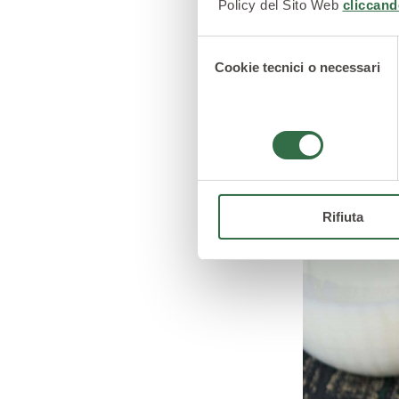
Policy del Sito Web
cliccand
Un po' come ca
risaputo che i 
Selezione
foglie e i germ
Cookie tecnici o necessari
del
consenso
Broccolo f
Rifiuta