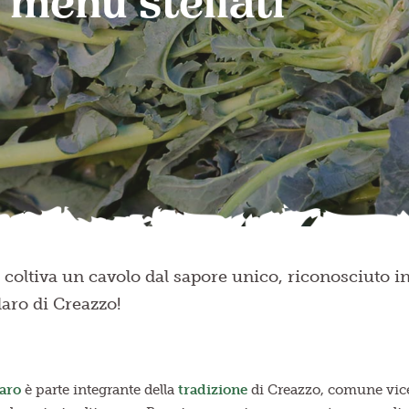
 menù stellati
 coltiva un cavolo dal sapore unico, riconosciuto in
laro di Creazzo!
laro
è parte integrante della
tradizione
di Creazzo, comune vicent