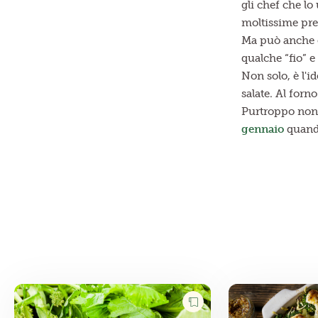
gli chef che lo
moltissime prep
Ma può anche 
qualche “fio” e 
Non solo, è l'i
salate. Al forn
Purtroppo non 
gennaio
quando