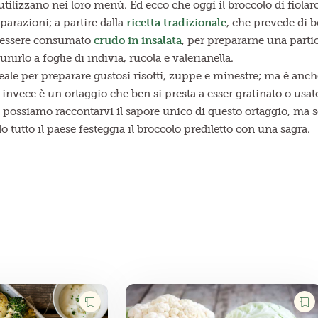
 utilizzano nei loro menù. Ed ecco che oggi il broccolo di fiola
arazioni; a partire dalla
ricetta tradizionale
, che prevede di bo
essere consumato
crudo in insalata
, per prepararne una parti
unirlo a foglie di indivia, rucola e valerianella.
deale per preparare gustosi risotti, zuppe e minestre; ma è anche 
o invece è un ortaggio che ben si presta a esser gratinato o usa
possiamo raccontarvi il sapore unico di questo ortaggio, ma s
 tutto il paese festeggia il broccolo prediletto con una sagra.