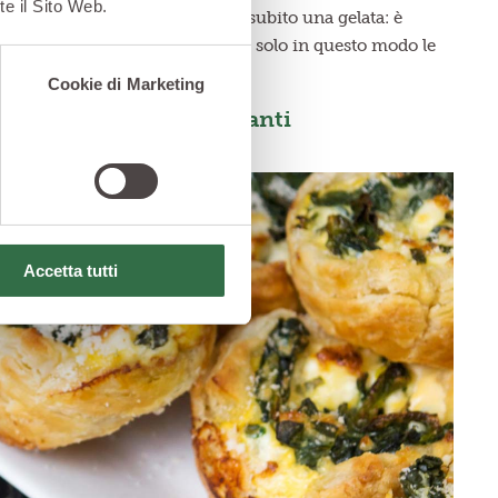
te il Sito Web.
eferiscono i broccoli che hanno subito una gelata: è
più appetibili le fibre vegetali; solo in questo modo le
atterizza.
Cookie di Marketing
pure ricco di antiossidanti
Accetta tutti