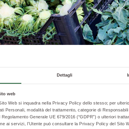
Dettagli
 di cavoli e verze, è un ortaggio di piccole dimensioni di cui s
dialetto chiamano “fioi”).
 di crescita ideale sono i terreni limo-sabbiosi e calcarei delle 
sito web
rti il broccolo viene messo a dimora in
agosto
costringendo gl
 Sito Web si inquadra nella Privacy Policy dello stesso; per ulterio
e non attecchiscono.
ati Personali, modalità del trattamento, categorie di Responsabili 
nte le piante non avranno particolari esigenze, se non cresce
2 del Regolamento Generale UE 679/2016 (“GDPR”) o ulteriori trattam
 salute fino al
periodo freddo
, gli ortaggi cominciano a essere
zione ai servizi, l’Utente può consultare la Privacy Policy del Sito