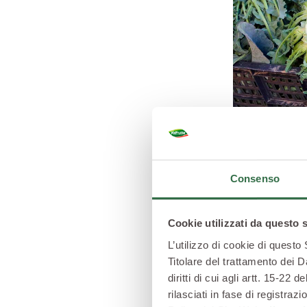
Consenso
Parente stretto
(quelli che in 
Il suo ambiente
Cookie utilizzati da questo 
Da queste pa
L’utilizzo di cookie di questo
che le piantin
Titolare del trattamento dei D
Successivame
diritti di cui agli artt. 15-2
Mantenuti in
rilasciati in fase di registra
novembre.