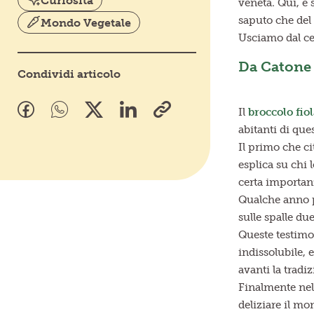
Curiosità
veneta. Qui, e 
saputo che del
Mondo Vegetale
Usciamo dal cen
Da Catone 
Condividi articolo
Il
broccolo fio
abitanti di ques
Il primo che ci
esplica su chi
certa importan
Qualche anno pi
sulle spalle due
Queste testimo
indissolubile, 
avanti la tradi
Finalmente nel
deliziare il mo