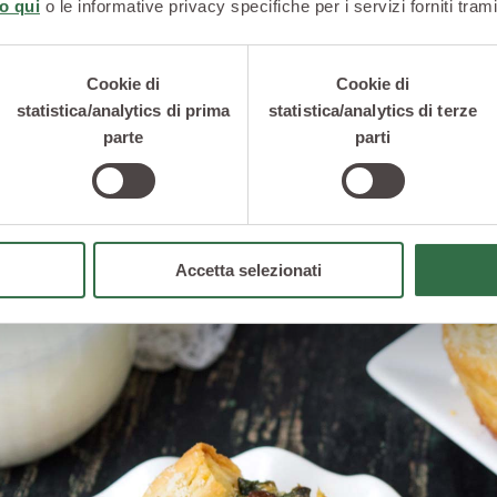
o qui
o le informative privacy specifiche per i servizi forniti trami
pita al
cavolo nero di Toscana,
alle primizie di stagione, si pr
freddi più estremi abbiano la capacità di ammorbidire e rendere 
ogli del
broccolo fiolaro
acquistano quel sapore unico che li car
Cookie di
Cookie di
statistica/analytics di prima
statistica/analytics di terze
iolaro di Creazzo: in cucina buonissimo ed è 
parte
parti
Accetta selezionati