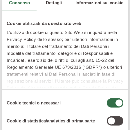
Consenso
Dettagli
Informazioni sui cookie
Cookie utilizzati da questo sito web
L’utilizzo di cookie di questo Sito Web si inquadra nella
Privacy Policy dello stesso; per ulteriori informazioni in
merito a: Titolare del trattamento dei Dati Personali,
modalità del trattamento, categorie di Responsabili e
Incaricati, esercizio dei diritti di cui agli artt. 15-22 del
Regolamento Generale UE 679/2016 (“GDPR”) o ulteriori
trattamenti relativi ai Dati Personali rilasciati in fase di
registrazione ai servizi, l’Utente può consultare la Privacy
Policy del Sito Web
cliccando qui
la Cookie Policy del
Sito Web
cliccando qui
o le informative privacy
Selezione
specifiche per i servizi forniti tramite il Sito Web.
Cookie tecnici o necessari
del
Broccoli gratinati perfetti? Ecco il
consenso
trucco
Cookie di statistica/analytics di prima parte
La ricetta dei broccoli gratinati è molto apprezzata ma