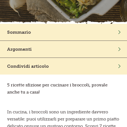
Frutta in pezzi
Polpe di frutta
Sommario
Linea BIO
Intro
Argomenti
Prodotti freschi
Tortino di broccoli e patate, una ricetta da reinventare
Ortaggi
In Cucina
La pasta broccoli e acciughe, amore al primo morso
Condividi articolo
Mondo Vegetale
La torta salata perfetta come aperitivo
Broccoli gratinati perfetti? Ecco il trucco
5 ricette sfiziose per cucinare i broccoli, provale
anche tu a casa!
Una zuppa calda per l’arrivo dell’inverno
In cucina, i broccoli sono un ingrediente davvero
versatile: puoi utilizzarli per preparare un primo piatto
delicato oppure un gustoso contorno. Scopri 7 ricette