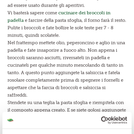
ad essere usato durante gli aperitivi.
Vi basterà sapere come
cucinare dei broccoli in
padella
e farcire della pasta sfoglia, il forno farà il resto.
Pulite i broccoli e fate bollire le sole teste per 7 - 8
minuti, quindi scolatele.
Nel frattempo mettete olio, peperoncino e aglio in una
padella e fate insaporire a fuoco alto. Non appena i
broccoli saranno asciutti, riversateli in padella e
cucinateli per qualche minuto mescolando di tanto in
tanto. A questo punto aggiungete la salsiccia e fatela
rosolare completamente prima di spegnere i fornelli e
aspettare che la farcia di broccoli e salsiccia si
raffreddi.
Stendete su una teglia la pasta sfoglia e riempitela con
il composto appena creato. E se siete golosi aggiungete
pure qualche fetta di scamorza.
Infornate per circa 20 minuti a 180 °C, ed il gioco è
fatto!