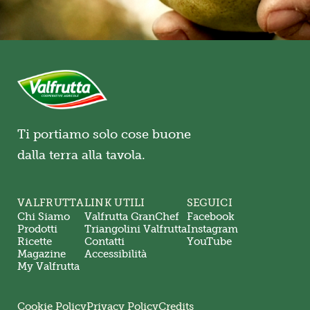
Ti portiamo solo cose buone
dalla terra alla tavola.
VALFRUTTA
LINK UTILI
SEGUICI
Chi Siamo
Valfrutta GranChef
Facebook
Prodotti
Triangolini Valfrutta
Instagram
Ricette
Contatti
YouTube
Magazine
Accessibilità
My Valfrutta
Cookie Policy
Privacy Policy
Credits