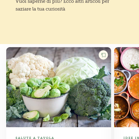
Vuoi saperne di più? Ecco altri articoli per
saziare la tua curiosità
SALUTE A TAVOLA
IDEE I