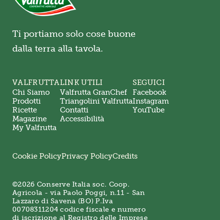
Ti portiamo solo cose buone
dalla terra alla tavola.
VALFRUTTA
LINK UTILI
SEGUICI
Chi Siamo
Valfrutta GranChef
Facebook
Prodotti
Triangolini Valfrutta
Instagram
Ricette
Contatti
YouTube
Magazine
Accessibilità
My Valfrutta
Cookie Policy
Privacy Policy
Credits
©2026 Conserve Italia soc. Coop.
Agricola - via Paolo Poggi, n.11 - San
Lazzaro di Savena (BO) P.Iva
00708311204 codice fiscale e numero
di iscrizione al Registro delle Imprese