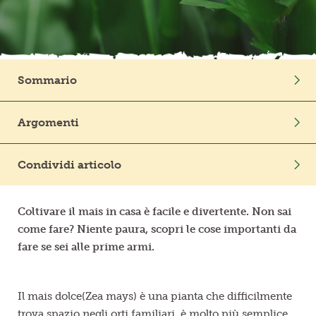
Frutta in pezzi
Polpe di frutta
Sommario
Linea BIO
Intro
Argomenti
Prodotti freschi
Ortaggi
Mondo Vegetale
Condividi articolo
Coltivazione
Coltivare il mais in casa è facile e divertente. Non sai
come fare? Niente paura, scopri le cose importanti da
fare se sei alle prime armi.
Il mais dolce(Zea mays) è una pianta che difficilmente
trova spazio negli orti familiari, è molto più semplice