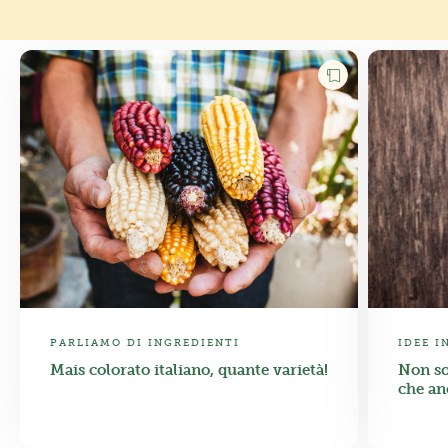
PARLIAMO DI INGREDIENTI
IDEE I
Mais colorato italiano, quante varietà!
Non so
che an