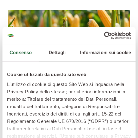
Consenso
Dettagli
Informazioni sui cookie
Cookie utilizzati da questo sito web
L’utilizzo di cookie di questo Sito Web si inquadra nella
Privacy Policy dello stesso; per ulteriori informazioni in
merito a: Titolare del trattamento dei Dati Personali,
Il
mais dolce
ha un ciclo colturale molto breve e in
modalità del trattamento, categorie di Responsabili e
alcuni casi può dirsi concluso a soli 70 giorni dalla
Incaricati, esercizio dei diritti di cui agli artt. 15-22 del
semina. Questo ortaggio va raccolto immaturo per
Regolamento Generale UE 679/2016 (“GDPR”) o ulteriori
evitare che i grani perdano sapore e consistenza,
trattamenti relativi ai Dati Personali rilasciati in fase di
proprio come accade alle
zucchine
.
registrazione ai servizi, l’Utente può consultare la Privacy