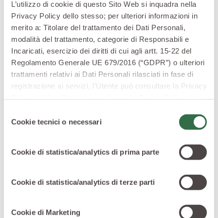
L’utilizzo di cookie di questo Sito Web si inquadra nella
Privacy Policy dello stesso; per ulteriori informazioni in
merito a: Titolare del trattamento dei Dati Personali,
modalità del trattamento, categorie di Responsabili e
Incaricati, esercizio dei diritti di cui agli artt. 15-22 del
Regolamento Generale UE 679/2016 (“GDPR”) o ulteriori
trattamenti relativi ai Dati Personali rilasciati in fase di
registrazione ai servizi, l’Utente può consultare la Privacy
Policy del Sito Web
cliccando qui
la Cookie Policy del
Un intero menù a base di mais dolce
Sito Web
cliccando qui
o le informative privacy
Selezione
Il mais può essere usato in moltissime preparazioni
specifiche per i servizi forniti tramite il Sito Web.
Cookie tecnici o necessari
del
culinarie, risultando un ingrediente semplice ma
consenso
capace di essere estremamente duttile in cucina.
Cookie di statistica/analytics di prima parte
Con il mais si prepara una farina che sta alla base di
moltissime ricette, tra le tante ricordiamo la polenta e la
sbrisolona, un dolce originario del mantovano.
Cookie di statistica/analytics di terze parti
Se, invece, volete usare il mais dolce, vi consigliamo
questo interessante menù tutto a base di
mais dolce
Cookie di Marketing
italiano Valfrutta
, così da poter sfruttare al meglio