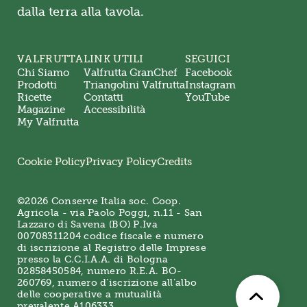
dalla terra alla tavola.
VALFRUTTA
LINK UTILI
SEGUICI
Chi Siamo
Valfrutta GranChef
Facebook
Prodotti
Triangolini Valfrutta
Instagram
Ricette
Contatti
YouTube
Magazine
Accessibilità
My Valfrutta
Cookie Policy
Privacy Policy
Credits
©2026 Conserve Italia soc. Coop.
Agricola - via Paolo Poggi, n.11 - San
Lazzaro di Savena (BO) P.Iva
00708311204 codice fiscale e numero
di iscrizione al Registro delle Imprese
presso la C.C.I.A.A. di Bologna
02858450584, numero R.E.A. BO-
260769, numero d’iscrizione all’albo
delle cooperative a mutualità
prevalente A106333