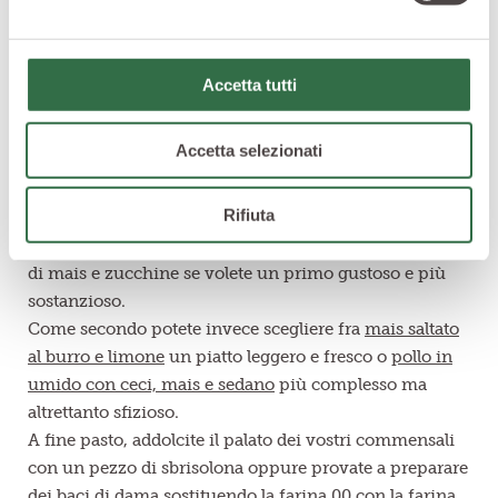
questo prodotto buonissimo, coltivato in modo
ecocompatibile e cotto a vapore in modo tale da
mantenere intatto il sapore autentico del mais stesso.
Accetta tutti
Cominciamo dall’antipasto, servite dei cubetti
monoporzione di
quiche di verdure miste e groviera
,
Accetta selezionati
una torta salata che si può assaporare sia fredda che
calda.
Rifiuta
Come primo
noodles di riso con mais, piselli e gamberi
un piatto leggero e saporito, oppure i tortelli in fonduta
di mais e zucchine se volete un primo gustoso e più
sostanzioso.
Come secondo potete invece scegliere fra
mais saltato
al burro e limone
un piatto leggero e fresco o
pollo in
umido con ceci, mais e sedano
più complesso ma
altrettanto sfizioso.
A fine pasto, addolcite il palato dei vostri commensali
con un pezzo di sbrisolona oppure provate a preparare
dei baci di dama sostituendo la farina 00 con la farina