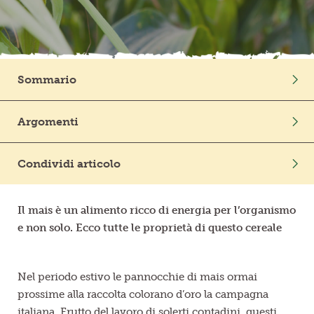
Frutta in pezzi
Polpe di frutta
Sommario
Linea BIO
Intro
Argomenti
Prodotti freschi
Proprietà del mais, una pannocchia ricca di energia
In Cucina
Curiosità
Benessere
Non tutti i chicchi di mais sono uguali
Condividi articolo
Mondo Vegetale
Un intero menù a base di mais dolce
Il mais è un alimento ricco di energia per l’organismo
e non solo. Ecco tutte le proprietà di questo cereale
Nel periodo estivo le pannocchie di mais ormai
prossime alla raccolta colorano d’oro la campagna
italiana. Frutto del lavoro di solerti contadini, questi