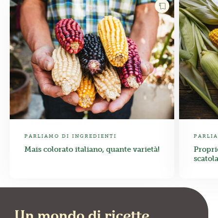
PARLIAMO DI INGREDIENTI
PARLIA
Mais colorato italiano, quante varietà!
Proprie
scatola
Un mondo di ricette