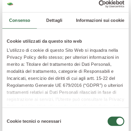
Consenso
Dettagli
Informazioni sui cookie
Cookie utilizzati da questo sito web
L’utilizzo di cookie di questo Sito Web si inquadra nella
Privacy Policy dello stesso; per ulteriori informazioni in
merito a: Titolare del trattamento dei Dati Personali,
modalità del trattamento, categorie di Responsabili e
Incaricati, esercizio dei diritti di cui agli artt. 15-22 del
Regolamento Generale UE 679/2016 (“GDPR”) o ulteriori
trattamenti relativi ai Dati Personali rilasciati in fase di
Come cucinare le taccole al vapore
registrazione ai servizi, l’Utente può consultare la Privacy
Policy del Sito Web
cliccando qui
la Cookie Policy del
La
cottura al vapore
è l’ideale per preservare tutto il
Sito Web
cliccando qui
o le informative privacy
Selezione
gusto e i nutrienti contenuti in teneri piselli. Vi è già
specifiche per i servizi forniti tramite il Sito Web.
Cookie tecnici o necessari
del
capitato che, una volta bolliti, questi perdessero tutto il
consenso