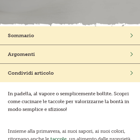
Frutta in pezzi
Polpe di frutta
Sommario
Linea BIO
Intro
Argomenti
Prodotti freschi
Prima di tutto: sono dei piselli o dei fagioli?
Stagione
In Cucina
La mondatura del baccello
Condividi articolo
Mondo Vegetale
In padella con cipolla o porro
Come cucinare le taccole al vapore
In padella, al vapore o semplicemente bollite. Scopri
come cucinare le taccole per valorizzarne la bontà in
Un primo piatto completo e nutriente
modo semplice e sfizioso!
Rispolverate il barbecue…
Insieme alla primavera, ai suoi sapori, ai suoi colori,
ritornano anche le
taccole
, un alimento dalle proprietà