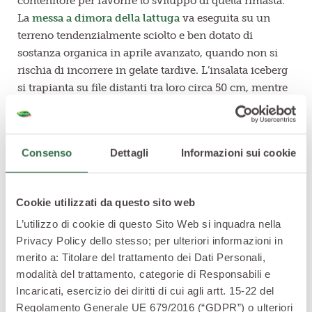
contenitore per favorire lo sviluppo di quella rimasta.
La
messa a dimora della lattuga
va eseguita su un
terreno tendenzialmente sciolto e ben dotato di
sostanza organica in aprile avanzato, quando non si
rischia di incorrere in gelate tardive. L’insalata iceberg
si trapianta su file distanti tra loro circa 50 cm, mentre
lungo la fila si sistema una pianta ogni 25 - 35 cm
circa.
Ora non dovrete far altro che annaffiare le piante con
Consenso
Dettagli
Informazioni sui cookie
costanza fino al momento in cui i vegetali non
avranno accresciuto un cespo compatto e ben
sviluppato.
Cookie utilizzati da questo sito web
Arrivato il momento di
raccogliere l’insalata iceberg
,
L’utilizzo di cookie di questo Sito Web si inquadra nella
aiutatevi con un coltello ben affilato per riuscire a
Privacy Policy dello stesso; per ulteriori informazioni in
tagliarla alla base con facilità.
merito a: Titolare del trattamento dei Dati Personali,
Se invece avete deciso di seminare l’insalata iceberg in
modalità del trattamento, categorie di Responsabili e
primavera, lavorate il terreno dell’orto e realizzate delle
Incaricati, esercizio dei diritti di cui agli artt. 15-22 del
buchette profonde pochi centimetri secondo le misure
Regolamento Generale UE 679/2016 (“GDPR”) o ulteriori