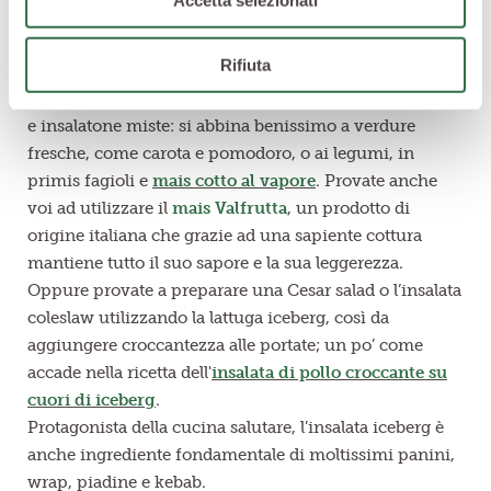
Accetta selezionati
L’
insalata iceberg è una lattuga
che si presta a
moltissimi usi ed è molto apprezzata per la
Rifiuta
croccantezza della sue foglie.
Viene utilizzata principalmente per preparare insalate
e insalatone miste: si abbina benissimo a verdure
fresche, come carota e pomodoro, o ai legumi, in
primis fagioli e
mais cotto al vapore
. Provate anche
voi ad utilizzare il
mais Valfrutta
, un prodotto di
origine italiana che grazie ad una sapiente cottura
mantiene tutto il suo sapore e la sua leggerezza.
Oppure provate a preparare una Cesar salad o l’insalata
coleslaw utilizzando la lattuga iceberg, così da
aggiungere croccantezza alle portate; un po’ come
accade nella ricetta dell'
insalata di pollo croccante su
cuori di iceberg
.
Protagonista della cucina salutare, l’insalata iceberg è
anche ingrediente fondamentale di moltissimi panini,
wrap, piadine e kebab.