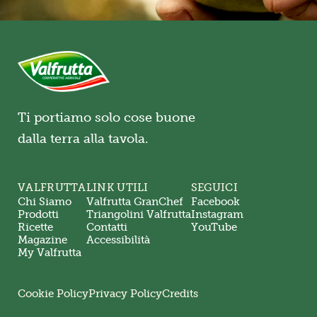
Ti portiamo solo cose buone
dalla terra alla tavola.
VALFRUTTA
LINK UTILI
SEGUICI
Chi Siamo
Valfrutta GranChef
Facebook
Prodotti
Triangolini Valfrutta
Instagram
Ricette
Contatti
YouTube
Magazine
Accessibilità
My Valfrutta
Cookie Policy
Privacy Policy
Credits