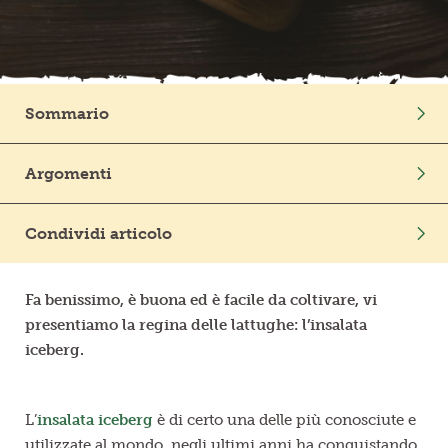
Frutta in pezzi
Polpe di frutta
Sommario
Linea BIO
Intro
Argomenti
Prodotti freschi
Le origini dell’insalata iceberg
Benessere
Mondo Vegetale
Insalata iceberg, proprietà e benefici
Condividi articolo
Coltivazione
Facilissima da coltivare, si semina in inverno e in
primavera
Fa benissimo, è buona ed è facile da coltivare, vi
È senza dubbio la regina delle insalate
presentiamo la regina delle lattughe: l’insalata
iceberg.
L’
insalata iceberg
è di certo una delle più conosciute e
utilizzate al mondo, negli ultimi anni ha conquistando