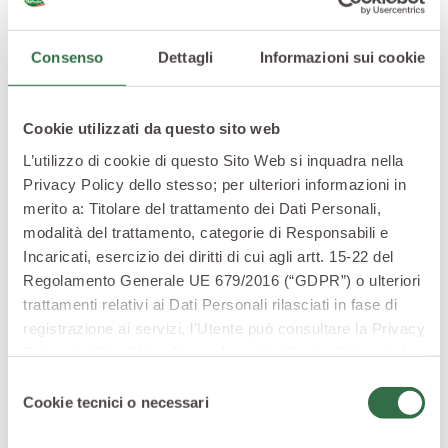
Consenso
Dettagli
Informazioni sui cookie
Cookie utilizzati da questo sito web
L’utilizzo di cookie di questo Sito Web si inquadra nella
Privacy Policy dello stesso; per ulteriori informazioni in
merito a: Titolare del trattamento dei Dati Personali,
modalità del trattamento, categorie di Responsabili e
Incaricati, esercizio dei diritti di cui agli artt. 15-22 del
Regolamento Generale UE 679/2016 (“GDPR”) o ulteriori
Siete in cerca di qualche idea originale per arricchire le
trattamenti relativi ai Dati Personali rilasciati in fase di
vostre
insalate di riso
, o per farcire
bruschette
e
registrazione ai servizi, l’Utente può consultare la Privacy
tartine? Allora non potete non assaggiare i ravanelli
Policy del Sito Web
cliccando qui
la Cookie Policy del
sottaceto, golosi e semplicissimi da preparare. In più,
Sito Web
cliccando qui
o le informative privacy
Selezione
dettaglio che non guasta mai, possono essere
specifiche per i servizi forniti tramite il Sito Web.
Cookie tecnici o necessari
del
conservati senza rischi anche per lungo tempo.
consenso
Vi basterà tagliare i ravanelli a rondelle e lasciarli