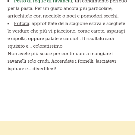
Pesto di foglie di ravanelli
, un condimento perfetto
per la pasta. Per un gusto ancora più particolare,
arricchitelo con nocciole o noci e pomodori secchi.
Frittata
: approfittate della stagione estiva e scegliete
le verdure che più vi piacciono, come carote, asparagi
e cipolla, oppure patate e carciofi. Il risultato sarà
squisito e… coloratissimo!
Non avete più scuse per continuare a mangiare i
ravanelli solo crudi. Accendete i fornelli, lasciatevi
ispirare e… divertitevi!