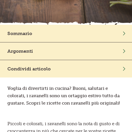
Frutta in pezzi
Polpe di frutta
Sommario
Linea BIO
Intro
Argomenti
Prodotti freschi
Ortaggi
Stagione
In Cucina
Condividi articolo
Mondo Vegetale
Voglia di divertirti in cucina? Buoni, salutari e
colorati, i ravanelli sono un ortaggio estivo tutto da
gustare. Scopri le ricette con ravanelli più originali!
Piccoli e colorati, i ravanelli sono la nota di gusto e di
croccantezza in più che cercate per le vostre ricette