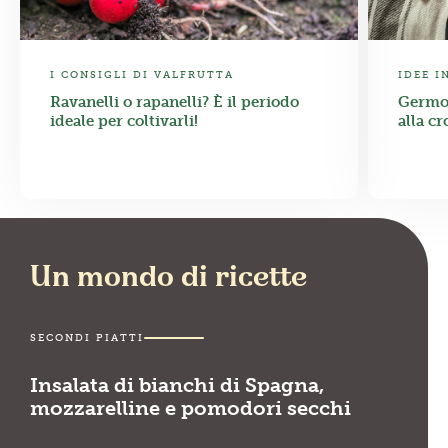
I CONSIGLI DI VALFRUTTA
IDEE I
Ravanelli o rapanelli? È il periodo
Germog
ideale per coltivarli!
alla cr
Un mondo di ricette
SECONDI PIATTI
Insalata di bianchi di Spagna,
mozzarelline e pomodori secchi