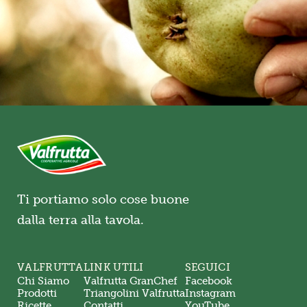
Ti portiamo solo cose buone
dalla terra alla tavola.
VALFRUTTA
LINK UTILI
SEGUICI
Chi Siamo
Valfrutta GranChef
Facebook
Prodotti
Triangolini Valfrutta
Instagram
Ricette
Contatti
YouTube