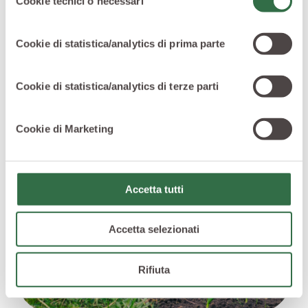
Cookie tecnici o necessari
del
difendere se stesso, riesce a proteggere dai parassiti
consenso
anche gli ortaggi che gli crescono vicino.
Cookie di statistica/analytics di prima parte
Ecco perché si consiglia di
piantare aglio in
consociazione
con
cetrioli
, carote, lattughe, lattughe da
taglio, patate, sedano, fragole e pomodori.
Cookie di statistica/analytics di terze parti
Cookie di Marketing
Accetta tutti
Accetta selezionati
Rifiuta