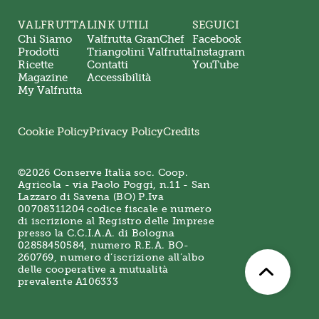
VALFRUTTA
LINK UTILI
SEGUICI
Chi Siamo
Valfrutta GranChef
Facebook
Prodotti
Triangolini Valfrutta
Instagram
Ricette
Contatti
YouTube
Magazine
Accessibilità
My Valfrutta
Cookie Policy
Privacy Policy
Credits
©2026 Conserve Italia soc. Coop.
Agricola - via Paolo Poggi, n.11 - San
Lazzaro di Savena (BO) P.Iva
00708311204 codice fiscale e numero
di iscrizione al Registro delle Imprese
presso la C.C.I.A.A. di Bologna
02858450584, numero R.E.A. BO-
260769, numero d’iscrizione all’albo
delle cooperative a mutualità
prevalente A106333