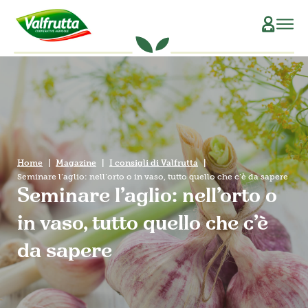
CHI SIAMO
Il Manifesto
SCOPRI L’ORIGINE
La Filiera Produttiva
SOSTENIBILITÀ
Home
Magazine
I consigli di Valfrutta
Le Persone
PRODOTTI
Seminare l’aglio: nell’orto o in vaso, tutto quello che c’è da sapere
Seminare l’aglio: nell’orto o
La Storia
Verdure e Legumi conservati
RICETTE
in vaso, tutto quello che c’è
Il Sociale
Conserve di pomodoro
MAGAZINE
da sapere
La Tracciabilità
Piatti pronti vegetali
Succhi di frutta