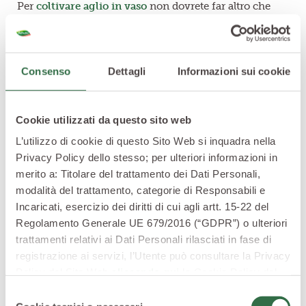
Per
coltivare aglio in vaso
non dovrete far altro che
recuperare dei vasi abbastanza fondi e replicare la
semina a righe proprio come si effettua in orto.
Ecco perché quando si coltiva
aglio in balcone
è bene
Consenso
Dettagli
Informazioni sui cookie
premunirsi di fioriere lunghe e profonde, ideali per
questi scopi.
Come abbiamo già fatto notare, l’aglio
mal sopporta i
Cookie utilizzati da questo sito web
ristagni idrici
, ecco perché vi consigliamo di porre
L’utilizzo di cookie di questo Sito Web si inquadra nella
uno strato di argilla espansa sul fondo del contenitore
Privacy Policy dello stesso; per ulteriori informazioni in
di coltivazione prima di riempirlo di terra. Inoltre, per
merito a: Titolare del trattamento dei Dati Personali,
questa coltura, è opportuno evitare l’uso dei sottovasi,
modalità del trattamento, categorie di Responsabili e
così da esser certi che l’acqua in eccesso percoli
Incaricati, esercizio dei diritti di cui agli artt. 15-22 del
velocemente e non arrechi danno ai bulbi.
Regolamento Generale UE 679/2016 (“GDPR”) o ulteriori
trattamenti relativi ai Dati Personali rilasciati in fase di
Consociare l’aglio: ecco come fare
registrazione ai servizi, l’Utente può consultare la Privacy
Policy del Sito Web
cliccando qui
la Cookie Policy del
L’aglio è una pianta capace di svolgere un’azione
Sito Web
cliccando qui
o le informative privacy
Selezione
repellente nei confronti di molti insetti dannosi. Oltre a
specifiche per i servizi forniti tramite il Sito Web.