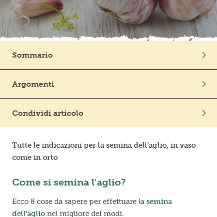
Frutta in pezzi
Polpe di frutta
Sommario
Linea BIO
Come si semina l’aglio?
Argomenti
Prodotti freschi
Quando è più opportuno seminare l’aglio?
Mondo Vegetale
Coltivazione
Scegliere i bulbi migliori è il primo passo
Condividi articolo
Come piantare il bulbo
Coltivare l’aglio nell’orto: ecco i consigli
Tutte le indicazioni per la semina dell’aglio, in vaso
come in orto
Coltivare aglio in vaso si può, ed è semplice!
Consociare l’aglio: ecco come fare
Come si semina l’aglio?
Annaffiare l’aglio in vaso e nell’orto, quali accortezze?
Ecco 8 cose da sapere per effettuare la
semina
Il consiglio: rincalzare l’aglio per renderlo stabile
dell’aglio
nel migliore dei modi.