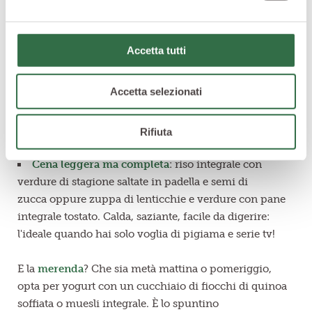
Pranzo con schiscetta
:
i legumi sono buoni anche
nell’insalata!
Prova l’insalata di quinoa con ceci o
Accetta tutti
lenticchie, zucchine grigliate, pomodorini e un filo
d'olio extravergine. In alternativa, utilizza spinaci
Accetta selezionati
freschi, avocado e semi di girasole. Preparata la sera
prima, l’insalata di legumi è perfetta come pranzo
d’asporto da consumare al lavoro o all’università!
Rifiuta
Cena leggera ma completa
: riso integrale con
verdure di stagione saltate in padella e semi di
zucca oppure zuppa di lenticchie e verdure con pane
integrale tostato. Calda, saziante, facile da digerire:
l'ideale quando hai solo voglia di pigiama e serie tv!
E la
merenda
? Che sia metà mattina o pomeriggio,
opta per yogurt con un cucchiaio di fiocchi di quinoa
soffiata o muesli integrale. È lo spuntino