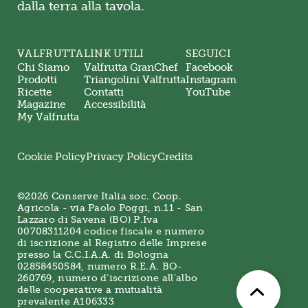
dalla terra alla tavola.
VALFRUTTA
LINK UTILI
SEGUICI
Chi Siamo
Valfrutta GranChef
Facebook
Prodotti
Triangolini Valfrutta
Instagram
Ricette
Contatti
YouTube
Magazine
Accessibilità
My Valfrutta
Cookie Policy
Privacy Policy
Credits
©2026 Conserve Italia soc. Coop.
Agricola - via Paolo Poggi, n.11 - San
Lazzaro di Savena (BO) P.Iva
00708311204 codice fiscale e numero
di iscrizione al Registro delle Imprese
presso la C.C.I.A.A. di Bologna
02858450584, numero R.E.A. BO-
260769, numero d’iscrizione all’albo
delle cooperative a mutualità
prevalente A106333