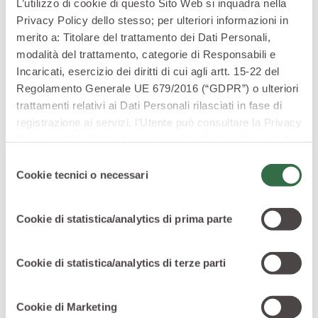
bilanciato!
L’utilizzo di cookie di questo Sito Web si inquadra nella
Privacy Policy dello stesso; per ulteriori informazioni in
merito a: Titolare del trattamento dei Dati Personali,
Come pianificare i pasti in “quel
modalità del trattamento, categorie di Responsabili e
periodo no”
Incaricati, esercizio dei diritti di cui agli artt. 15-22 del
Regolamento Generale UE 679/2016 (“GDPR”) o ulteriori
Quando il ciclo è particolarmente impegnativo e ti
trattamenti relativi ai Dati Personali rilasciati in fase di
senti senza energia,
pianificare i pasti
può fare una
registrazione ai servizi, l’Utente può consultare la Privacy
grande differenza. Come? Scegliendo
cibi nutrienti e
Policy del Sito Web
cliccando qui
la Cookie Policy del
bilanciati
per sentirti meglio dall’inizio alla fine della
Sito Web
cliccando qui
o le informative privacy
Selezione
giornata.
specifiche per i servizi forniti tramite il Sito Web.
Cookie tecnici o necessari
del
Ecco la pianificazione di una
giornata tipo
:
consenso
Colazione “coccola”
: prova il porridge di avena con
Cookie di statistica/analytics di prima parte
latte (anche vegetale), una manciata di frutta secca e
qualche fetta di banana. Caldo e avvolgente, aiuta a
mantenere l'energia più stabile, riducendo il classico
Cookie di statistica/analytics di terze parti
effetto “picco e crollo” che spesso peggiora irritabilità e
fame compulsiva. Opta per un
porridge proteico
se
Cookie di Marketing
pratichi regolarmente sport!