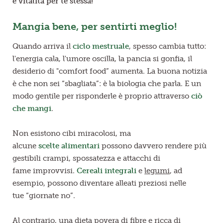
e vitalità per te stessa
!
Mangia bene, per sentirti meglio!
Quando arriva il
ciclo mestruale
, spesso cambia tutto:
l'energia cala, l'umore oscilla, la pancia si gonfia, il
desiderio di "comfort food” aumenta. La buona notizia
è che non sei “sbagliata”: è la biologia che parla. E un
modo gentile per risponderle è proprio attraverso
ciò
che mangi
.
Non esistono cibi miracolosi, ma
alcune
scelte alimentari
possono davvero rendere più
gestibili crampi, spossatezza e attacchi di
fame improvvisi.
Cereali integrali
e
legumi
, ad
esempio, possono diventare alleati preziosi nelle
tue “giornate no”.
Al contrario, una dieta povera di fibre e ricca di