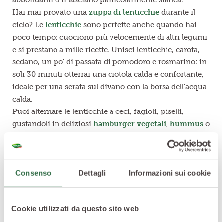
abbondanti o ti lasciano particolarmente stanca.
Hai mai provato una
zuppa di lenticchie
durante il
ciclo? Le
lenticchie
sono perfette anche quando hai
poco tempo: cuociono più velocemente di altri legumi
e si prestano a mille ricette. Unisci lenticchie, carota,
sedano, un po' di passata di pomodoro e rosmarino: in
soli 30 minuti otterrai una ciotola calda e confortante,
ideale per una serata sul divano con la borsa dell'acqua
calda.
Puoi alternare le lenticchie a ceci, fagioli, piselli,
gustandoli in deliziosi
hamburger vegetali
,
hummus
o
piatti unici in stile “buddha bowl”. Prepara una
gustosa
insalata di lenticchie
oppure prova i
Piatti
pronti vegetali Riso basmati, lenticchie, bocconcini e
Consenso
Dettagli
Informazioni sui cookie
salsa di soia di Valfrutta
: un gustoso mix fonte di fibre
e proteine, 100% vegetale!
L'importante è abbinare i legumi ai
cereali integrali
:
Cookie utilizzati da questo sito web
insieme formano un profilo proteico più completo e