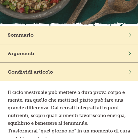
Frutta in pezzi
Polpe di frutta
Sommario
Linea BIO
Mangia bene, per sentirti meglio!
Argomenti
Prodotti freschi
Giorni di ciclo? Sì ai cereali integrali!
In Cucina
Benessere
Legumi
Quinoa, avena, riso e farro: gli amici del ciclo
Condividi articolo
Il potere dei legumi sul benessere femminile
Come pianificare i pasti in “quel periodo no”
Il ciclo mestruale può mettere a dura prova corpo e
mente, ma quello che metti nel piatto può fare una
grande differenza. Dai cereali integrali ai legumi
nutrienti, scopri quali alimenti favoriscono energia,
equilibrio e benessere al femminile.
Trasformerai
"quel giorno no”
in un momento di cura