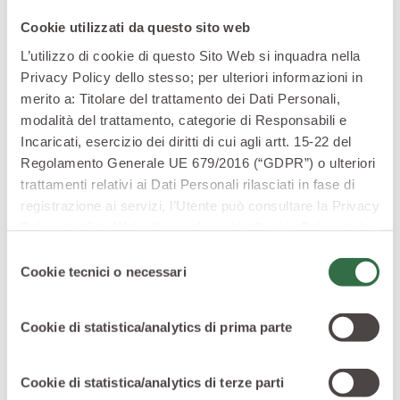
eventuali sostanze tossiche presenti nelle feci. Alcuni
prodotti di fermentazione delle fibre ad opera della
Cookie utilizzati da questo sito web
flora batterica intestinale sono inoltre in grado di
L’utilizzo di cookie di questo Sito Web si inquadra nella
interagire con le cellule regolandone il ciclo di crescita
Privacy Policy dello stesso; per ulteriori informazioni in
e la loro morte.
merito a: Titolare del trattamento dei Dati Personali,
modalità del trattamento, categorie di Responsabili e
Incaricati, esercizio dei diritti di cui agli artt. 15-22 del
I fitocomposti
Regolamento Generale UE 679/2016 (“GDPR”) o ulteriori
trattamenti relativi ai Dati Personali rilasciati in fase di
Oltre alle fibre i cereali integrali apportano
registrazione ai servizi, l’Utente può consultare la Privacy
all’organismo numerosi fitocomposti che potrebbero
Policy del Sito Web
cliccando qui
la Cookie Policy del
spiegare in parte l’effetto anti-tumorale dei cereali
Sito Web
cliccando qui
o le informative privacy
stessi. Interessante il fatto che quando questi
Selezione
specifiche per i servizi forniti tramite il Sito Web.
Cookie tecnici o necessari
fitocomposti sono stati studiati come estratti o prodotti
del
consenso
di sintesi nessuno di questi è riuscito a replicare
l’azione benefica ottenuta dal cereale integrale naturale
Cookie di statistica/analytics di prima parte
assunto attraverso la dieta. Questo è spiegabile almeno
per due motivi: uno è rappresentato dalla sinergia di
Cookie di statistica/analytics di terze parti
azioni tra i vari composti presenti nel cereale, l’altro