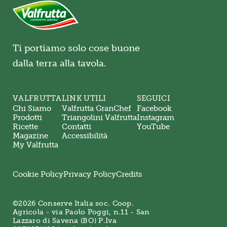
Ti portiamo solo cose buone
dalla terra alla tavola.
VALFRUTTA
LINK UTILI
SEGUICI
Chi Siamo
Valfrutta GranChef
Facebook
Prodotti
Triangolini Valfrutta
Instagram
Ricette
Contatti
YouTube
Magazine
Accessibilità
My Valfrutta
Cookie Policy
Privacy Policy
Credits
©2026 Conserve Italia soc. Coop.
Agricola - via Paolo Poggi, n.11 - San
Lazzaro di Savena (BO) P.Iva