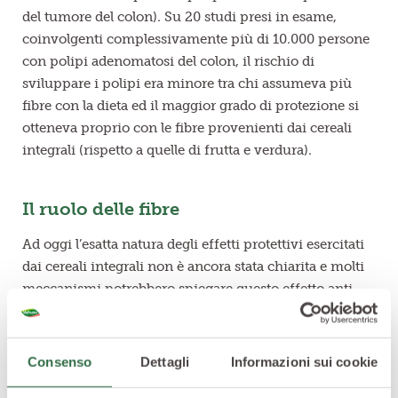
del tumore del colon). Su 20 studi presi in esame,
coinvolgenti complessivamente più di 10.000 persone
con polipi adenomatosi del colon, il rischio di
sviluppare i polipi era minore tra chi assumeva più
fibre con la dieta ed il maggior grado di protezione si
otteneva proprio con le fibre provenienti dai cereali
integrali (rispetto a quelle di frutta e verdura).
Il ruolo delle fibre
Ad oggi l’esatta natura degli effetti protettivi esercitati
dai cereali integrali non è ancora stata chiarita e molti
meccanismi potrebbero spiegare questo effetto anti-
tumorale. Tra questi, un ruolo importante sembrano
svolgerlo le fibre mediante l’aumento della massa fecale
e l’accelerato transito con conseguente diluizione del
Consenso
Dettagli
Informazioni sui cookie
materiale fecale ed un ridotto tempo di esposizione ad