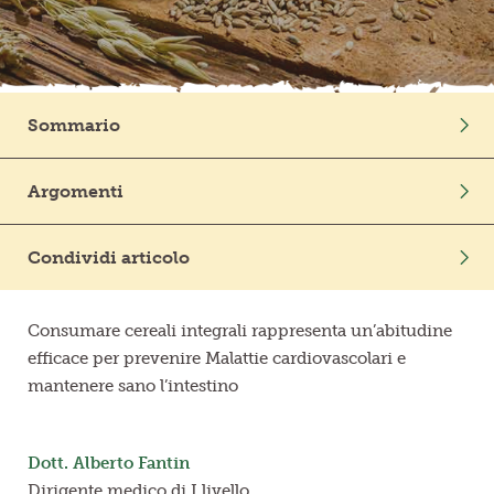
Frutta in pezzi
Polpe di frutta
Sommario
Linea BIO
Intro
Argomenti
Prodotti freschi
Germe e crusca
Benessere
Un’azione protettiva
Condividi articolo
Il ruolo delle fibre
I fitocomposti
Consumare cereali integrali rappresenta un’abitudine
efficace per prevenire Malattie cardiovascolari e
mantenere sano l’intestino
Dott. Alberto Fantin
Dirigente medico di I livello