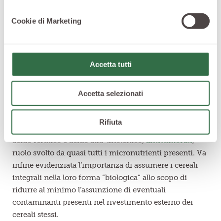
motivo potrebbe invece essere attribuibile alla matrice
del cereale responsabile dell’accessibilità dei
Cookie di Marketing
microcomposti da parte dell’intestino e quindi della
loro biodisponibilità da parte dell’organismo.
Altri meccanismi svolti dai composti protettivi
Accetta tutti
presenti nei cereali potrebbero infine venire attribuiti
ad azioni:
ormonali
, in quanto zinco, selenio ed acido
nicotinico partecipano alla sintesi degli ormoni ed alla
Accetta selezionati
loro attivazione;
antiossidanti
, per un ruolo svolto dalla
maggior parte dei micronutrienti presenti;
Rifiuta
antinfiammatorie
, ruolo svolto tra gli altri da rame,
acido ferulico e acido alfa-linolenico;
antitumorali
,
ruolo svolto da quasi tutti i micronutrienti presenti. Va
infine evidenziata l’importanza di assumere i cereali
integrali nella loro forma “biologica” allo scopo di
ridurre al minimo l’assunzione di eventuali
contaminanti presenti nel rivestimento esterno dei
cereali stessi.