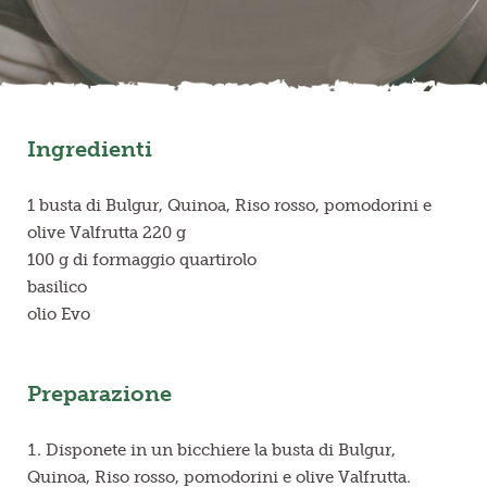
Frutta in pezzi
Polpe di frutta
Ingredienti
Linea BIO
Prodotti freschi
1 busta di Bulgur, Quinoa, Riso rosso, pomodorini e
olive Valfrutta 220 g
100 g di formaggio quartirolo
basilico
olio Evo
Preparazione
Disponete in un bicchiere la busta di Bulgur,
Quinoa, Riso rosso, pomodorini e olive Valfrutta.