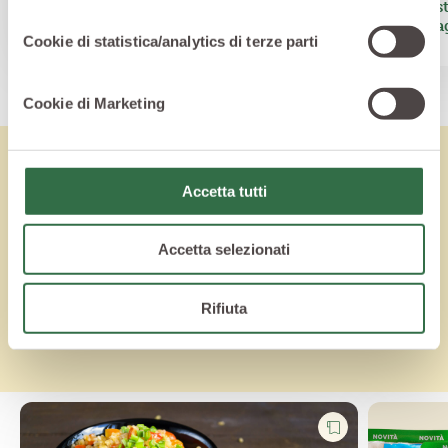
Insalata di bulgur, quinoa, riso rosso
Minest
con mandorle tostate e cumino
di Spa
Cookie di statistica/analytics di terze parti
Cookie di Marketing
Accetta tutti
Lo sapevi che
Accetta selezionati
Vuoi saperne di più? Ecco altri articoli per
saziare la tua curiosità
Rifiuta