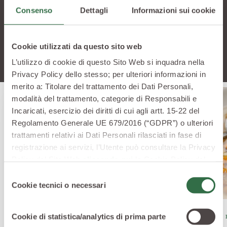
Consenso
Dettagli
Informazioni sui cookie
Vuoi saperne di più? Scopri altre ricette che
potrebbero stuzzicare la tua curiosità
Cookie utilizzati da questo sito web
L’utilizzo di cookie di questo Sito Web si inquadra nella
Privacy Policy dello stesso; per ulteriori informazioni in
merito a: Titolare del trattamento dei Dati Personali,
modalità del trattamento, categorie di Responsabili e
Incaricati, esercizio dei diritti di cui agli artt. 15-22 del
Regolamento Generale UE 679/2016 (“GDPR”) o ulteriori
trattamenti relativi ai Dati Personali rilasciati in fase di
registrazione ai servizi, l’Utente può consultare la Privacy
Policy del Sito Web
cliccando qui
la Cookie Policy del
Sito Web
cliccando qui
o le informative privacy
Selezione
specifiche per i servizi forniti tramite il Sito Web.
Cookie tecnici o necessari
del
consenso
Cookie di statistica/analytics di prima parte
ANTIPASTI
PRIMI 