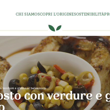
CHI SIAMO
SCOPRI L’ORIGINE
SOSTENIBILITÀ
PR
n verdure e glassa al balsamico
osto con verdure e 
o