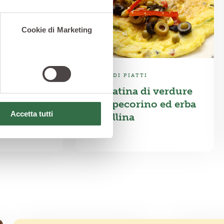
Cookie di Marketing
SECONDI PIATTI
erdure
Frittatina di verdure
iera
con pecorino ed erba
Accetta tutti
cipollina