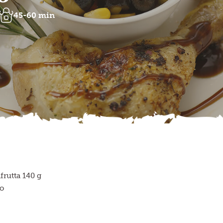
45-60 min
frutta 140 g
lo