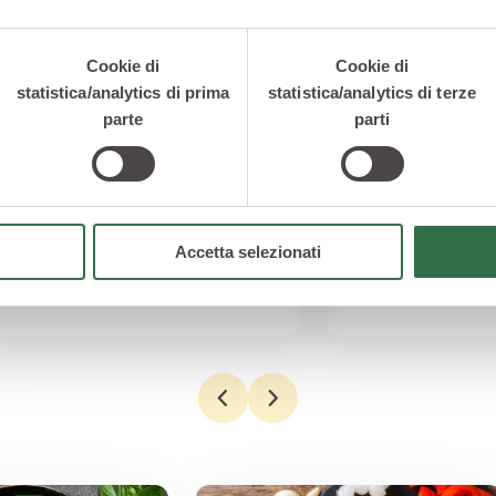
Cookie di
Cookie di
statistica/analytics di prima
statistica/analytics di terze
parte
parti
CONTORNI
SECONDI PIATTI
Insalata di fagiolini,
Quiche di v
patate, mix
miste e grov
Accetta selezionati
mediterraneo e pesto