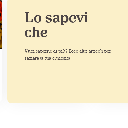
Lo sapevi
che
Vuoi saperne di più? Ecco altri articoli per
saziare la tua curiosità
IDEE IN CUCINA
IDEE IN CU
Verdure gratinate
7 ricett
gourmet: ricette per
per chi 
stupire gli ospiti
verdure