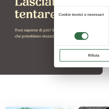
Lasciati
Selezione
tentare
Cookie tecnici o necessari
del
consenso
Vuoi saperne di più? Scopri altre ricette
che potrebbero stuzzicare la tua curiosità
Rifiuta