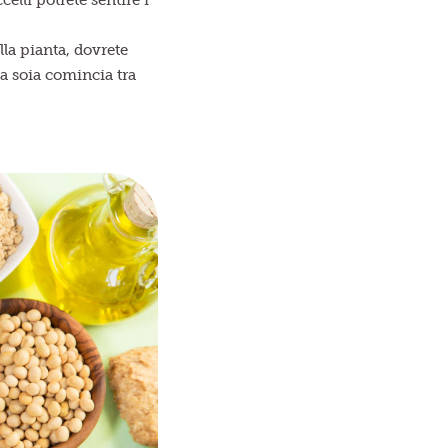
lli potrete sentire i
lla pianta, dovrete
la soia comincia tra