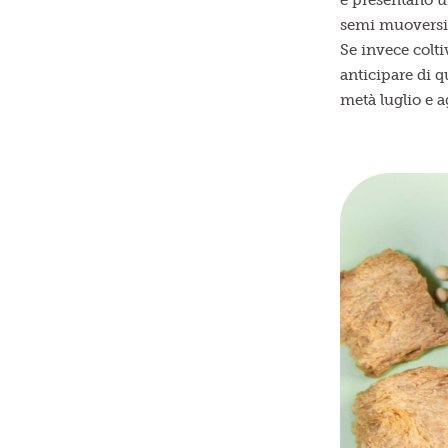
e presentano un
semi muoversi 
Se invece colti
anticipare di q
metà luglio e a