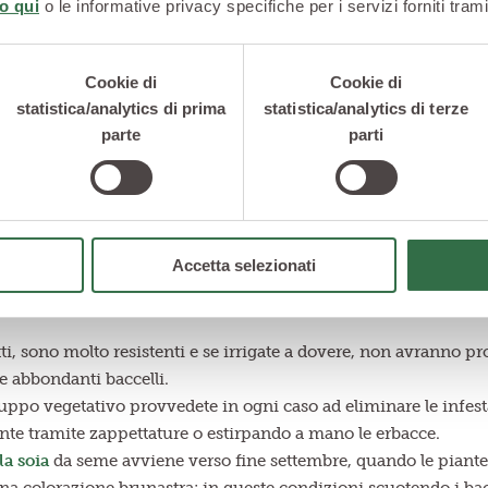
o qui
o le informative privacy specifiche per i servizi forniti trami
Cookie di
Cookie di
statistica/analytics di prima
statistica/analytics di terze
parte
parti
 della soia e le cure di coltivazione
Accetta selezionati
 della soia
presenta solo qualche ostacolo in fase di semina, po
tti, sono molto resistenti e se irrigate a dovere, non avranno pr
re abbondanti baccelli.
luppo vegetativo provvedete in ogni caso ad eliminare le infes
ante tramite zappettature o estirpando a mano le erbacce.
la soia
da seme avviene verso fine settembre, quando le piante