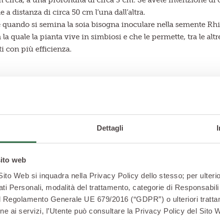
circa, a una profondità di circa 3 cm. Se avete intenzione di c
le a distanza di circa 50 cm l’una dall’altra.
 quando si semina la soia bisogna inoculare nella semente R
 la quale la pianta vive in simbiosi e che le permette, tra le altr
ti con più efficienza.
Dettagli
sito web
 Sito Web si inquadra nella Privacy Policy dello stesso; per ulterio
ati Personali, modalità del trattamento, categorie di Responsabili 
2 del Regolamento Generale UE 679/2016 (“GDPR”) o ulteriori trattam
zione ai servizi, l’Utente può consultare la Privacy Policy del Sito