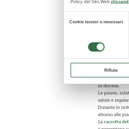
Policy del Sito Web
cliccand
Selezione
Cookie tecnici o necessari
del
consenso
La raccolta
Rifiuta
La
coltivazione
in discesa.
Le piante, infa
salute e regala
Durante lo svi
attorno alle pi
La
raccolta del