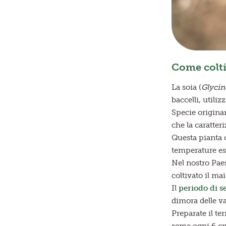
Come coltiv
La soia (
Glyci
baccelli, utili
Specie originar
che la caratteri
Questa pianta c
temperature es
Nel nostro Paes
coltivato il ma
Il
periodo di s
dimora delle va
Preparate il te