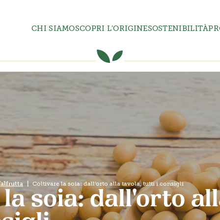
CHI SIAMO
SCOPRI L’ORIGINE
SOSTENIBILITÀ
PR
Valfrutta
Coltivare la soia: dall'orto alla tavola, tutti i consigli
la soia: dall'orto al