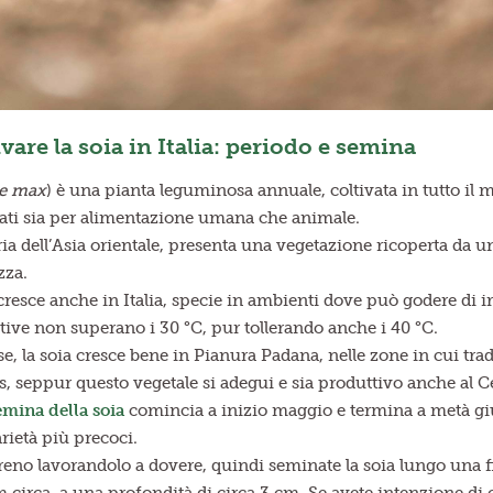
are la soia in Italia: periodo e semina
ne max
) è una pianta leguminosa annuale, coltivata in tutto il 
zzati sia per alimentazione umana che animale.
ia dell’Asia orientale, presenta una vegetazione ricoperta da un
zza.
resce anche in Italia, specie in ambienti dove può godere di ir
tive non superano i 30 °C, pur tollerando anche i 40 °C.
e, la soia cresce bene in Pianura Padana, nelle zone in cui tr
is, seppur questo vegetale si adegui e sia produttivo anche al C
emina della soia
comincia a inizio maggio e termina a metà gi
rietà più precoci.
rreno lavorandolo a dovere, quindi seminate la soia lungo una 