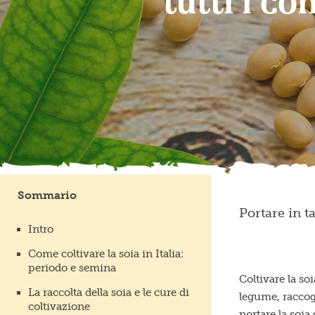
tutti i co
Sommario
Portare in t
Intro
Come coltivare la soia in Italia:
periodo e semina
Coltivare la s
La raccolta della soia e le cure di
legume, raccogl
coltivazione
portare la soia d