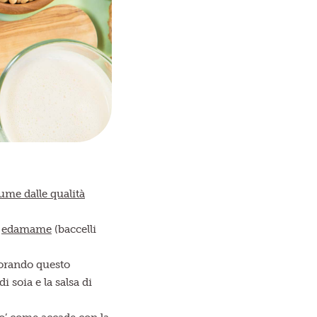
ume dalle qualità
i
edamame
(baccelli
avorando questo
di soia e la salsa di