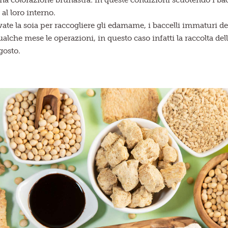
a colorazione brunastra: in queste condizioni scuotendo i bacce
al loro interno.
vate la soia per raccogliere gli edamame, i baccelli immaturi de
ualche mese le operazioni, in questo caso infatti la raccolta del
gosto.