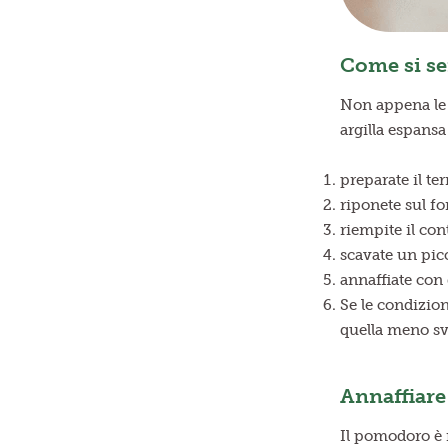
Come si se
Non appena le t
argilla espans
preparate il te
riponete sul fo
riempite il con
scavate un picc
annaffiate con 
Se le condizio
quella meno svi
Annaffiare
Il pomodoro è 