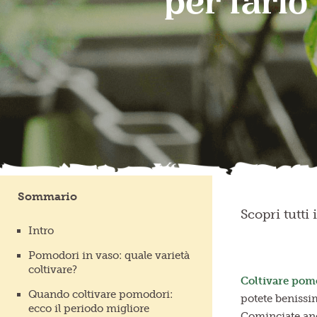
per farlo
Sommario
Scopri tutti
Intro
Pomodori in vaso: quale varietà
coltivare?
Coltivare pom
Quando coltivare pomodori:
potete beniss
ecco il periodo migliore
Cominciate anch