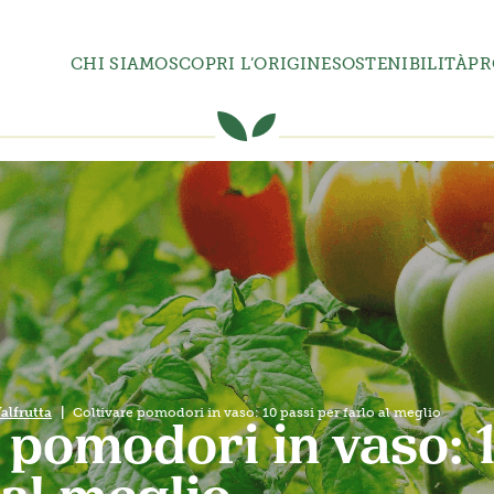
CHI SIAMO
SCOPRI L’ORIGINE
SOSTENIBILITÀ
PR
Valfrutta
Coltivare pomodori in vaso: 10 passi per farlo al meglio
 pomodori in vaso: 