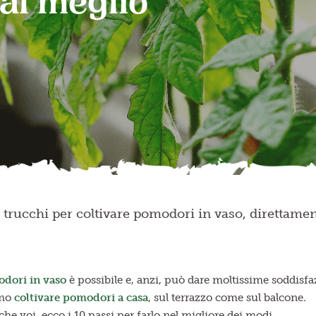
 al meglio
 i trucchi per coltivare pomodori in vaso, direttamen
odori in vaso
è possibile e, anzi, può dare moltissime soddisfa
imo
coltivare pomodori a casa
, sul terrazzo come sul balcone.
e voi, ecco i 10 passi per farlo nel migliore dei modi.