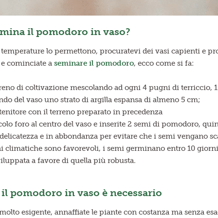
mina il pomodoro in vaso?
emperature lo permettono, procuratevi dei vasi capienti e prof
a e cominciate a
seminare il pomodoro
, ecco come si fa:
rreno di coltivazione mescolando ad ogni 4 pugni di terriccio, 
ndo del vaso uno strato di argilla espansa di almeno 5 cm;
tenitore con il terreno preparato in precedenza
olo foro al centro del vaso e inserite 2 semi di pomodoro, quindi
delicatezza e in abbondanza per evitare che i semi vengano sca
ni climatiche sono favorevoli, i semi germinano entro 10 giorn
luppata a favore di quella più robusta.
 il pomodoro in vaso è necessario
molto esigente, annaffiate le piante con costanza ma senza es