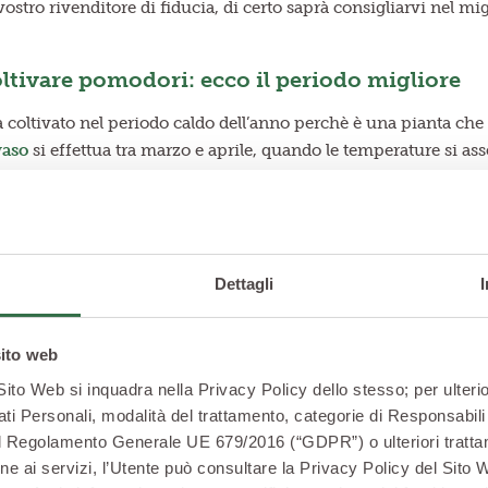
stro rivenditore di fiducia, di certo saprà consigliarvi nel mi
tivare pomodori: ecco il periodo migliore
 coltivato nel periodo caldo dell’anno perchè è una pianta che 
vaso
si effettua tra marzo e aprile, quando le temperature si ass
ziano a dare frutto tra maggio e giugno e terminano intorno a 
ldi.
Dettagli
sito web
 Sito Web si inquadra nella Privacy Policy dello stesso; per ulterio
ati Personali, modalità del trattamento, categorie di Responsabili 
2 del Regolamento Generale UE 679/2016 (“GDPR”) o ulteriori trattam
zione ai servizi, l’Utente può consultare la Privacy Policy del Sito